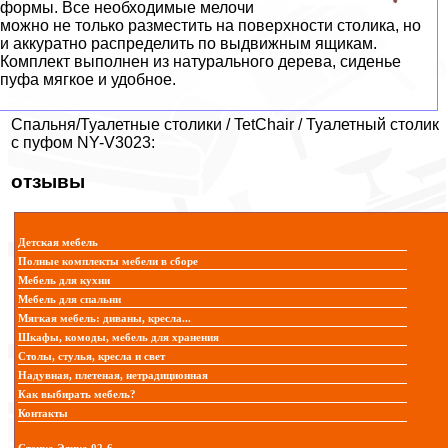
формы. Все необходимые мелочи
можно не только разместить на поверхности столика, но
и аккуратно распределить по выдвижным ящикам.
Комплект выполнен из натурального дерева, сиденье
пуфа мягкое и удобное.
Спальня/Туалетные столики / TetChair / Туалетный столик
с пуфом NY-V3023:
отзывы
Детская мебель
Полные комплекты мебели в сборе
Мебель для кухни
Мебель для спальни
Мягкая мебель: диваны, кресла...
Шкафы, комоды, мебель для хранения
Столы, стулья, кресла и свет
Надувная, плетеная, нетрадиционная
Как выбирать мебель?
Контакты