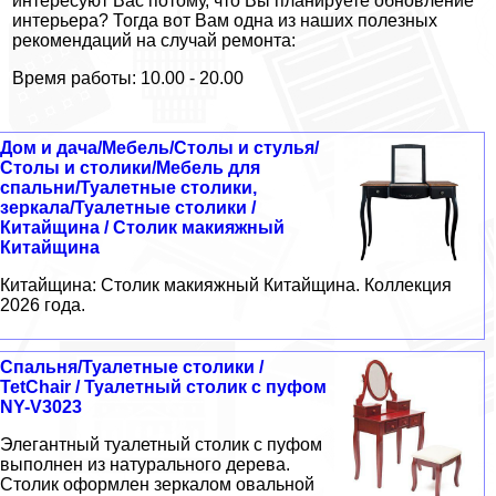
интересуют Вас потому, что Вы планируете обновление
интерьера? Тогда вот Вам одна из наших полезных
рекомендаций на случай ремонта:
Время работы: 10.00 - 20.00
Дом и дача/Мебель/Столы и стулья/
Столы и столики/Мебель для
спальни/Туалетные столики,
зеркала/Туалетные столики /
Китайщина / Столик макияжный
Китайщина
Китайщина: Столик макияжный Китайщина. Коллекция
2026 года.
Спальня/Туалетные столики /
TetChair / Туалетный столик с пуфом
NY-V3023
Элегантный туалетный столик с пуфом
выполнен из натурального дерева.
Столик оформлен зеркалом овальной