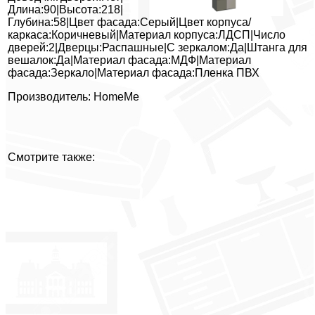
Длина:90|Высота:218|
Глубина:58|Цвет фасада:Серый|Цвет корпуса/
каркаса:Коричневый|Материал корпуса:ЛДСП|Число
дверей:2|Дверцы:Распашные|С зеркалом:Да|Штанга для
вешалок:Да|Материал фасада:МДФ|Материал
фасада:Зеркало|Материал фасада:Пленка ПВХ
Производитель: HomeMe
Смотрите также: