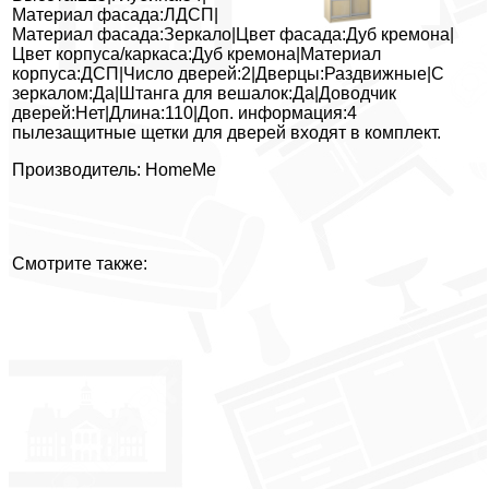
Материал фасада:ЛДСП|
Материал фасада:Зеркало|Цвет фасада:Дуб кремона|
Цвет корпуса/каркаса:Дуб кремона|Материал
корпуса:ДСП|Число дверей:2|Дверцы:Раздвижные|С
зеркалом:Да|Штанга для вешалок:Да|Доводчик
дверей:Нет|Длина:110|Доп. информация:4
пылезащитные щетки для дверей входят в комплект.
Производитель: HomeMe
Смотрите также: