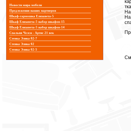
ка
Новости мира мебели
тк
Предложения наших партнеров
На
Шкаф-гармошка Елизавета-5
На
сп
Шкаф Елизавета-5 набор шкафов-15
Шкаф Елизавета-5 набор шкафов-14
Пр
Спальня Челси - Артис 21 век
Стенка Элика 02-7
Стенка Элика 02
Стенка Элика 02-5
См