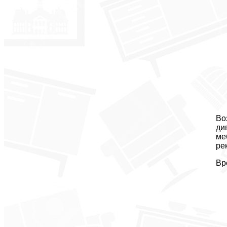
Во
ди
ме
ре
Вр