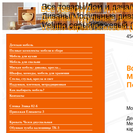
Все товары/Дом и дача
Все товары/Дом и дача/
Диваны/Модульные дива
Диваны/Модульные дива
Velutto серый/бежевый 
Velutto серый/бежевый 
45
Детская мебель
Полные комплекты мебели в сборе
Мебель для кухни
Мебель для спальни
В
Мягкая мебель: диваны, кресла...
Шкафы, комоды, мебель для хранения
М
Столы, стулья, кресла и свет
П
Надувная, плетеная, нетрадиционная
Как выбирать мебель?
Контакты
Стенка Элика 02-6
Мо
Прихожая Елизавета-3
Де
Кровать Челси двуспальная
Ме
Обувная тумба-калошница ТК-3
ка