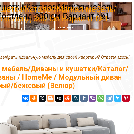
ушетки/Каталог/Мягкая мебель/
шетки/Каталог/Мягкая мебель/
Портленд 300 см Вариант №1
ортленд 300 см Вариант №1
 выбрать идеальную мебель для своей квартиры? Ответы здесь!
 мебель/Диваны и кушетки/Каталог/
аны / HomeMe / Модульный диван
ерый/бежевый (Велюр)