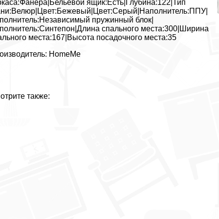
ркаса:Фанера|Бельевой ящик:Есть|Глубина:122|Тип
ани:Велюр|Цвет:Бежевый|Цвет:Серый|Наполнитель:ППУ|
полнитель:Независимый пружинный блок|
полнитель:Синтепон|Длина спального места:300|Ширина
ального места:167|Высота посадочного места:35
оизводитель: HomeMe
отрите также: