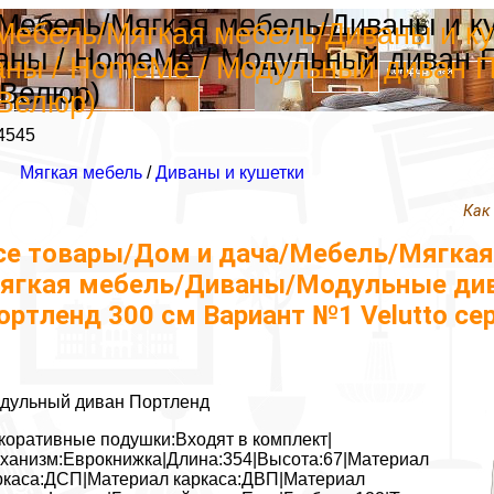
/Мебель/Мягкая мебель/Диваны и к
Мебель/Мягкая мебель/Диваны и ку
ны / HomeMe / Модульный диван 
ны / HomeMe / Модульный диван П
(Велюр)
(Велюр)
4545
Мягкая мебель
/
Диваны и кушетки
Как
се товары/Дом и дача/Мебель/Мягкая
ягкая мебель/Диваны/Модульные див
ортленд 300 см Вариант №1 Velutto с
дульный диван Портленд
коративные подушки:Входят в комплект|
ханизм:Еврокнижка|Длина:354|Высота:67|Материал
ркаса:ДСП|Материал каркаса:ДВП|Материал