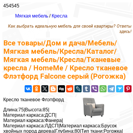
454545
Мягкая мебель
/
Кресла
Как выбрать идеальную мебель для своей квартиры? Ответы
здесь!
Все товары/Дом и дача/Мебель/
Мягкая мебель/Кресла/Каталог/
Мягкая мебель/Кресла/Тканевые
кресла / HomeMe / Кресло тканевое
Флэтфорд Falcone серый (Рогожка)
Кресло тканевое Флэтфорд
Длина:75|Высота:85|
Материал каркаса:ДСП|
Материал каркаса:Фанера|
Материал каркаса:ЛДСП|Материал каркаса:Брусок
хвойных пород дерева|Глубина:80|Тип ткани:Рогожка|