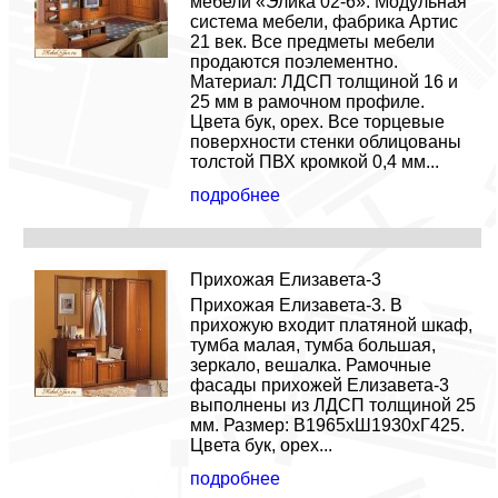
мебели «Элика 02-6». Модульная
система мебели, фабрика Артис
21 век. Все предметы мебели
продаются поэлементно.
Материал: ЛДСП толщиной 16 и
25 мм в рамочном профиле.
Цвета бук, орех. Все торцевые
поверхности стенки облицованы
толстой ПВХ кромкой 0,4 мм...
подробнее
Прихожая Елизавета-3
Прихожая Елизавета-3. В
прихожую входит платяной шкаф,
тумба малая, тумба большая,
зеркало, вешалка. Рамочные
фасады прихожей Елизавета-3
выполнены из ЛДСП толщиной 25
мм. Размер: В1965хШ1930хГ425.
Цвета бук, орех...
подробнее