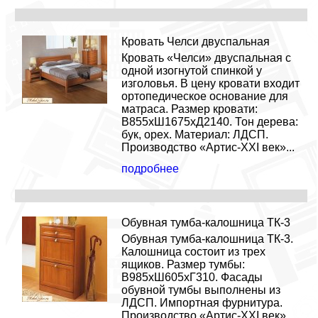
Кровать Челси двуспальная
Кровать «Челси» двуспальная с
одной изогнутой спинкой у
изголовья. В цену кровати входит
ортопедическое основание для
матраса. Размер кровати:
В855хШ1675хД2140. Тон дерева:
бук, орех. Материал: ЛДСП.
Производство «Артис-XXI век»...
подробнее
Обувная тумба-калошница ТК-3
Обувная тумба-калошница ТК-3.
Калошница состоит из трех
ящиков. Размер тумбы:
В985хШ605хГ310. Фасады
обувной тумбы выполнены из
ЛДСП. Импортная фурнитура.
Производство «Артис-XXI век».