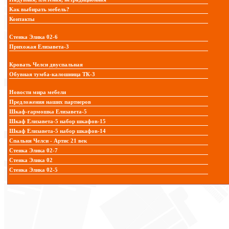
Как выбирать мебель?
Контакты
Стенка Элика 02-6
Прихожая Елизавета-3
Кровать Челси двуспальная
Обувная тумба-калошница ТК-3
Новости мира мебели
Предложения наших партнеров
Шкаф-гармошка Елизавета-5
Шкаф Елизавета-5 набор шкафов-15
Шкаф Елизавета-5 набор шкафов-14
Спальня Челси - Артис 21 век
Стенка Элика 02-7
Стенка Элика 02
Стенка Элика 02-5