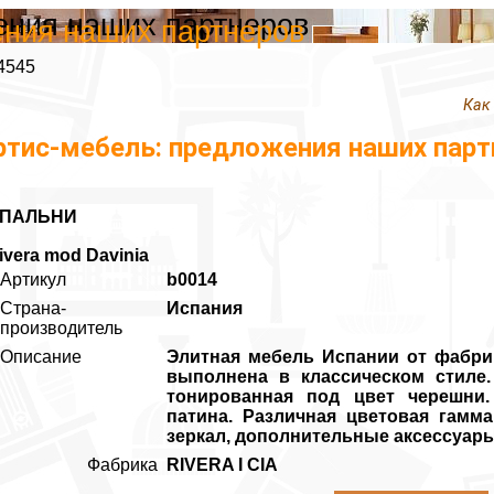
ения наших партнеров
ения наших партнеров
4545
Как
ртис-мебель: предложения наших парт
ПАЛЬНИ
ivera mod Davinia
Артикул
b0014
Страна-
Испания
производитель
Описание
Элитная мебель Испании от фабрик
выполнена в классическом стиле.
тонированная под цвет черешни.
патина. Различная цветовая гамма
зеркал, дополнительные аксессуары
Фабрика
RIVERA I CIA