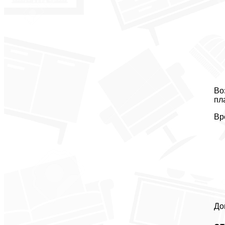
Во
пл
Вр
До