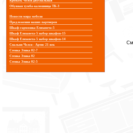
Кровать Челси двуспальная
Обувная тумба-калошница ТК-3
Новости мира мебели
Предложения наших партнеров
Шкаф-гармошка Елизавета-5
Шкаф Елизавета-5 набор шкафов-15
Шкаф Елизавета-5 набор шкафов-14
См
Спальня Челси - Артис 21 век
Стенка Элика 02-7
Стенка Элика 02
Стенка Элика 02-5