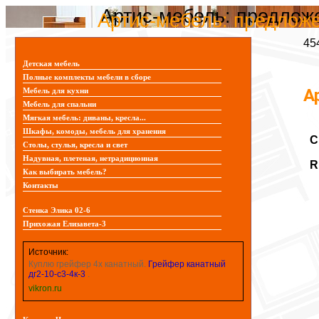
Артис-мебель: предлож
Артис-мебель: предлож
45
Детская мебель
Полные комплекты мебели в сборе
А
Мебель для кухни
Мебель для спальни
Мягкая мебель: диваны, кресла...
Шкафы, комоды, мебель для хранения
С
Столы, стулья, кресла и свет
Надувная, плетеная, нетрадиционная
R
Как выбирать мебель?
Контакты
Стенка Элика 02-6
Прихожая Елизавета-3
Источник:
Куплю грейфер 4х канатный.
Грейфер канатный
дг2-10-с3-4к-3
.
vikron.ru