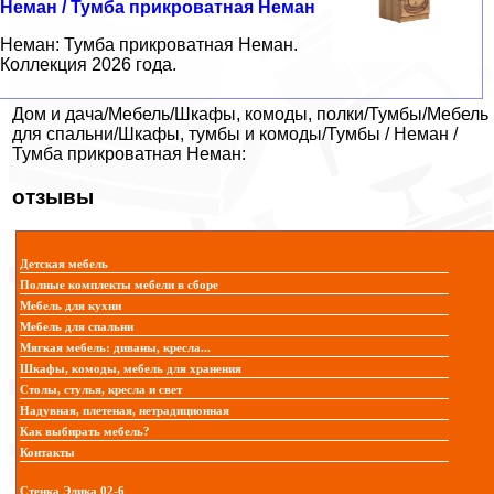
Неман / Тумба прикроватная Неман
Неман: Тумба прикроватная Неман.
Коллекция 2026 года.
Дом и дача/Мебель/Шкафы, комоды, полки/Тумбы/Мебель
для спальни/Шкафы, тумбы и комоды/Тумбы / Неман /
Тумба прикроватная Неман:
отзывы
Детская мебель
Полные комплекты мебели в сборе
Мебель для кухни
Мебель для спальни
Мягкая мебель: диваны, кресла...
Шкафы, комоды, мебель для хранения
Столы, стулья, кресла и свет
Надувная, плетеная, нетрадиционная
Как выбирать мебель?
Контакты
Стенка Элика 02-6