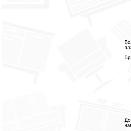
Во
пл
Вр
До
на