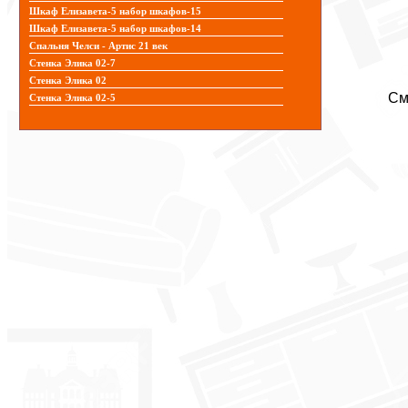
Шкаф Елизавета-5 набор шкафов-15
Шкаф Елизавета-5 набор шкафов-14
Спальня Челси - Артис 21 век
Стенка Элика 02-7
Стенка Элика 02
См
Стенка Элика 02-5