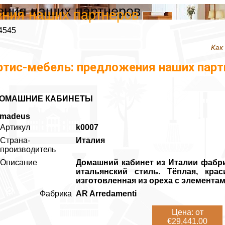
ения наших партнеров
ения наших партнеров
4545
Как
ртис-мебель: предложения наших парт
ОМАШНИЕ КАБИНЕТЫ
madeus
Артикул
k0007
Страна-
Италия
производитель
Описание
Домашний кабинет из Италии фабри
итальянский стиль. Тёплая, кра
изготовленная из ореха с элемента
Фабрика
AR Arredamenti
Цена: от
€29,441.00