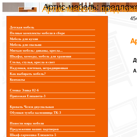
Артис-мебель: предлож
Артис-мебель: предлож
45
Детская мебель
Полные комплекты мебели в сборе
А
Мебель для кухни
Мебель для спальни
Мягкая мебель: диваны, кресла...
Шкафы, комоды, мебель для хранения
Д
Столы, стулья, кресла и свет
Надувная, плетеная, нетрадиционная
A
Как выбирать мебель?
Контакты
Стенка Элика 02-6
Прихожая Елизавета-3
Кровать Челси двуспальная
Обувная тумба-калошница ТК-3
Новости мира мебели
Предложения наших партнеров
Шкаф-гармошка Елизавета-5