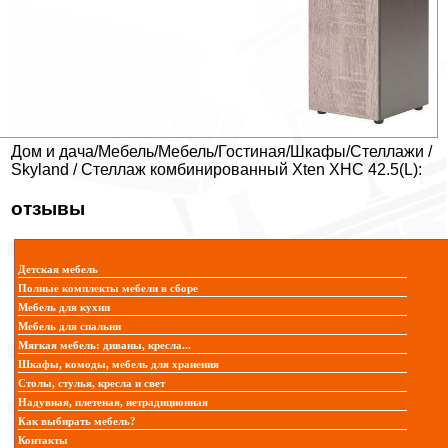
Дом и дача/Мебель/Мебель/Гостиная/Шкафы/Стеллажи /
Skyland / Стеллаж комбинированный Xten XHC 42.5(L):
отзывы
Детская мебель
Полные комплекты мебели в сборе
Мебель для кухни
Мебель для спальни
Мягкая мебель: диваны, кресла...
Шкафы, комоды, мебель для хранения
Столы, стулья, кресла и свет
Надувная, плетеная, нетрадиционная
Как выбирать мебель?
Контакты