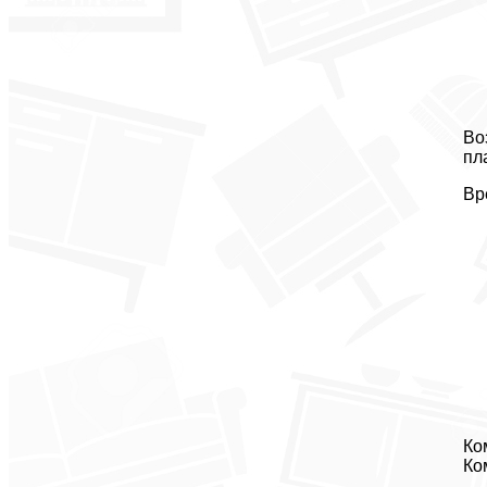
Во
пл
Вр
Ко
Ко