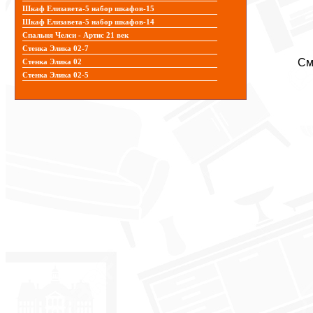
Шкаф Елизавета-5 набор шкафов-15
Шкаф Елизавета-5 набор шкафов-14
Спальня Челси - Артис 21 век
Стенка Элика 02-7
См
Стенка Элика 02
Стенка Элика 02-5