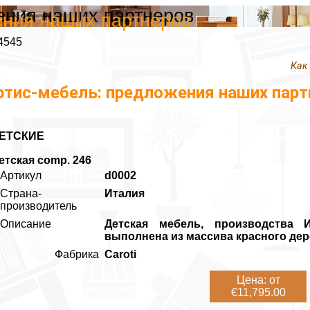
ения наших партнеров
ения наших партнеров
4545
Как
ртис-мебель: предложения наших парт
ЕТСКИЕ
етская comp. 246
Артикул
d0002
Страна-
Италия
производитель
Описание
Детская мебель, производства И
выполнена из массива красного дер
Фабрика
Caroti
Цена: от
€11,795.00