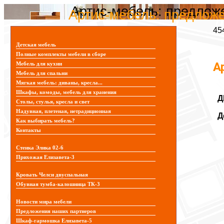
Артис-мебель: предлож
Артис-мебель: предлож
45
Детская мебель
Полные комплекты мебели в сборе
А
Мебель для кухни
Мебель для спальни
Мягкая мебель: диваны, кресла...
Шкафы, комоды, мебель для хранения
Д
Столы, стулья, кресла и свет
Надувная, плетеная, нетрадиционная
Д
Как выбирать мебель?
Контакты
Стенка Элика 02-6
Прихожая Елизавета-3
Кровать Челси двуспальная
Обувная тумба-калошница ТК-3
Новости мира мебели
Предложения наших партнеров
Шкаф-гармошка Елизавета-5