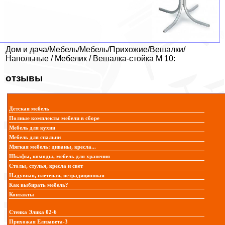
Дом и дача/Мебель/Мебель/Прихожие/Вешалки/
Напольные / Мебелик / Вешалка-стойка М 10:
отзывы
Детская мебель
Полные комплекты мебели в сборе
Мебель для кухни
Мебель для спальни
Мягкая мебель: диваны, кресла...
Шкафы, комоды, мебель для хранения
Столы, стулья, кресла и свет
Надувная, плетеная, нетрадиционная
Как выбирать мебель?
Контакты
Стенка Элика 02-6
Прихожая Елизавета-3