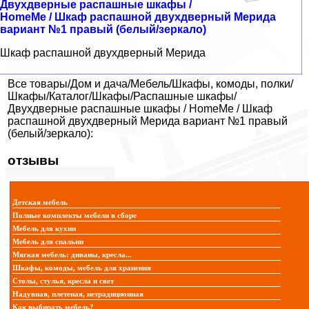
Двухдверные распашные шкафы /
HomeMe / Шкаф распашной двухдверный Мерида
вариант №1 правый (белый/зеркало)
Шкаф распашной двухдверный Мерида
Все товары/Дом и дача/Мебель/Шкафы, комоды, полки/
Шкафы/Каталог/Шкафы/Распашные шкафы/
Двухдверные распашные шкафы / HomeMe / Шкаф
распашной двухдверный Мерида вариант №1 правый
(белый/зеркало):
отзывы
Детская мебель
Полные комплекты мебели в сборе
Мебель для кухни
Мебель для спальни
Мягкая мебель: диваны, кресла...
Шкафы, комоды, мебель для хранения
Столы, стулья, кресла и свет
Надувная, плетеная, нетрадиционная
Как выбирать мебель?