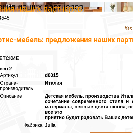
ения наших партнеров
ения наших партнеров
4545
Как
ртис-мебель: предложения наших парт
ЕТСКИЕ
eco 2
Артикул
d0015
Страна-
Италия
производитель
Описание
Детская мебель, производства Итали
сочетание современного стиля и 
материалы, нежные цвета шпона, н
все это
приятно будет радовать Ваших дете
Фабрика
Julia