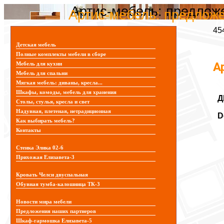
Артис-мебель: предлож
Артис-мебель: предлож
45
Детская мебель
Полные комплекты мебели в сборе
А
Мебель для кухни
Мебель для спальни
Мягкая мебель: диваны, кресла...
Шкафы, комоды, мебель для хранения
Д
Столы, стулья, кресла и свет
Надувная, плетеная, нетрадиционная
D
Как выбирать мебель?
Контакты
Стенка Элика 02-6
Прихожая Елизавета-3
Кровать Челси двуспальная
Обувная тумба-калошница ТК-3
Новости мира мебели
Предложения наших партнеров
Шкаф-гармошка Елизавета-5