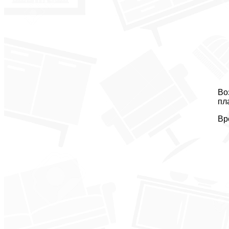
Во
пл
Вр