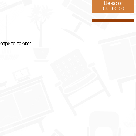
Цена: от
€4,100.00
отрите также: