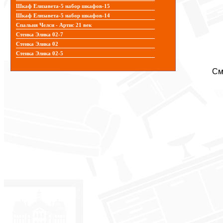
Шкаф Елизавета-5 набор шкафов-15
Шкаф Елизавета-5 набор шкафов-14
Спальня Челси - Артис 21 век
Стенка Элика 02-7
Стенка Элика 02
Стенка Элика 02-5
См