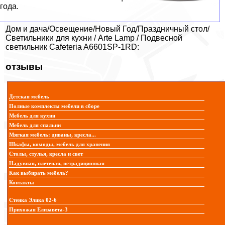
года.
Дом и дача/Освещение/Новый Год/Праздничный стол/
Светильники для кухни / Arte Lamp / Подвесной
светильник Cafeteria A6601SP-1RD:
отзывы
Детская мебель
Полные комплекты мебели в сборе
Мебель для кухни
Мебель для спальни
Мягкая мебель: диваны, кресла...
Шкафы, комоды, мебель для хранения
Столы, стулья, кресла и свет
Надувная, плетеная, нетрадиционная
Как выбирать мебель?
Контакты
Стенка Элика 02-6
Прихожая Елизавета-3