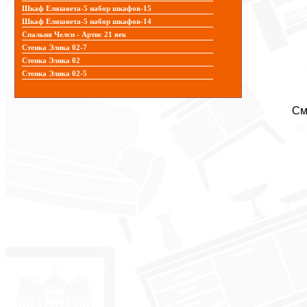
Шкаф Елизавета-5 набор шкафов-15
Шкаф Елизавета-5 набор шкафов-14
Спальня Челси - Артис 21 век
Стенка Элика 02-7
Стенка Элика 02
Стенка Элика 02-5
См