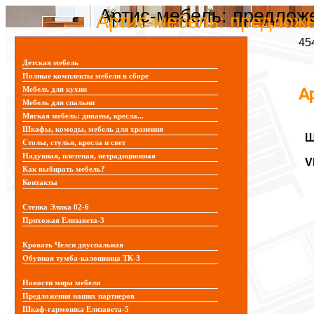
Артис-мебель: предлож
Артис-мебель: предлож
45
Детская мебель
Полные комплекты мебели в сборе
А
Мебель для кухни
Мебель для спальни
Мягкая мебель: диваны, кресла...
Шкафы, комоды, мебель для хранения
Столы, стулья, кресла и свет
Надувная, плетеная, нетрадиционная
V
Как выбирать мебель?
Контакты
Стенка Элика 02-6
Прихожая Елизавета-3
Кровать Челси двуспальная
Обувная тумба-калошница ТК-3
Новости мира мебели
Предложения наших партнеров
Шкаф-гармошка Елизавета-5