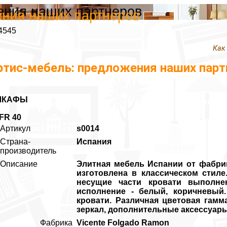
ения наших партнеров
ения наших партнеров
4545
Как
ртис-мебель: предложения наших парт
ШКАФЫ
FR 40
Артикул
s0014
Страна-
Испания
производитель
Описание
Элитная мебель Испании от фабрик
изготовлена в классическом стиле
несущие части кровати выполне
исполнение - белый, коричневый
кровати. Различная цветовая гамм
зеркал, дополнительные аксессуары
Фабрика
Vicente Folgado Ramon