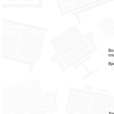
Во
пл
Вр
До