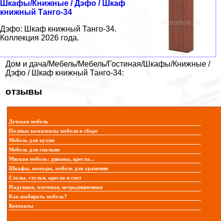
Шкафы/Книжные / Дэфо / Шкаф
книжный Танго-34
Дэфо: Шкаф книжный Танго-34.
Коллекция 2026 года.
Дом и дача/Мебель/Мебель/Гостиная/Шкафы/Книжные /
Дэфо / Шкаф книжный Танго-34:
отзывы
Детская мебель
Полные комплекты мебели в сборе
Мебель для кухни
Мебель для спальни
Мягкая мебель: диваны, кресла...
Шкафы, комоды, мебель для хранения
Столы, стулья, кресла и свет
Надувная, плетеная, нетрадиционная
Как выбирать мебель?
Контакты