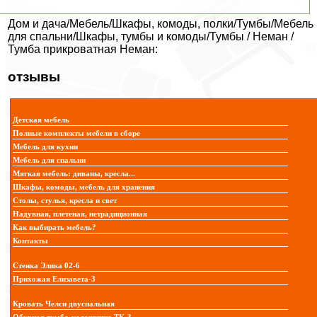
Дом и дача/Мебель/Шкафы, комоды, полки/Тумбы/Мебель
для спальни/Шкафы, тумбы и комоды/Тумбы / Неман /
Тумба прикроватная Неман:
отзывы
Детская мебель
Полные комплекты мебели в сборе
Мебель для кухни
Мебель для спальни
Мягкая мебель: диваны, кресла...
Шкафы, комоды, мебель для хранения
Столы, стулья, кресла и свет
Надувная, плетеная, нетрадиционная
Как выбирать мебель?
Контакты
Стенка Элика 02-6
Прихожая Елизавета-3
Кровать Челси двуспальная