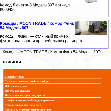
Комод Люнетта-3 Модель 397 артикул
К000436
Комоды / MOON TRADE / Комод Финк
54 Модель 807
Комоды «Финк» — отличный пример
функциональности при небольших размерах.
Комоды / MOON TRADE / Комод Финк 54 Модель 807:
отзывы
Детская мебель
Полные комплекты мебели в сборе
Мебель для кухни
Мебель для спальни
Мягкая мебель: диваны, кресла...
Шкафы, комоды, мебель для хранения
Столы, стулья, кресла и свет
Надувная, плетеная, нетрадиционная