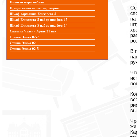
Новости мира мебели
Се
Предложения наших партнеров
сп
Шкаф-гармошка Елизавета-5
на
Шкаф Елизавета-5 набор шкафов-15
шт
Шкаф Елизавета-5 набор шкафов-14
хр
Спальня Челси - Артис 21 век
ра
Стенка Элика 02-7
ро
Стенка Элика 02
Стенка Элика 02-5
В 
на
ру
Чт
ис
по
Ко
вс
ри
вы
Чр
жи
Ка