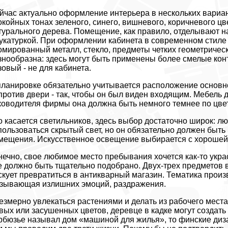
йчас актуально оформление интерьера в нескольких вариан
окойных тонах зеленого, синего, вишневого, коричневого ц
турального дерева. Помещение, как правило, отделывают 
укатуркой. При оформлении кабинета в современном стиле
омированный металл, стекло, предметы четких геометричес
знообразна: здесь могут быть применены более смелые конт
зовый - не для кабинета.
планировке обязательно учитывается расположение основно
против двери - так, чтобы он был виден входящим. Мебель д
ководителя фирмы она должна быть немного темнее по цвету
о касается светильников, здесь выбор достаточно широк: 
пользоваться скрытый свет, но он обязательно должен быт
мещения. Искусственное освещение выбирается с хорошей 
нечно, свое любимое место пребывания хочется как-то украс
е должно быть тщательно подобрано. Двух-трех предметов
скует превратиться в антикварный магазин. Тематика произ
зывающая излишних эмоций, раздражения.
езмерно увлекаться растениями и делать из рабочего места з
вых или засушенных цветов, деревце в кадке могут создат
рбюзье называл дом «машиной для жилья», то финские диз