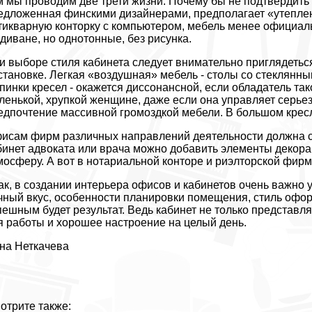
м мы проводим две трети жизни. Почему бы не подтвердить 
едложенная финскими дизайнерами, предполагает «утепле
тикварную конторку с компьютером, мебель менее официаль
 диване, но однотонные, без рисунка.
и выборе стиля кабинета следует внимательно приглядеться 
становке. Легкая «воздушная» мебель - столы со стеклян
спинки кресел - окажется диссонансной, если обладатель так
ленькой, хрупкой женщине, даже если она управляет серье
едпочтение массивной громоздкой мебели. В большом кресл
исам фирм различных направлений деятельности должна с
бинет адвоката или врача можно добавить элементы декор
мосферу. А вот в нотариальной конторе и риэлторской фирм
ак, в создании интерьера офисов и кабинетов очень важно 
чный вкус, особенности планировки помещения, стиль офор
пешным будет результат. Ведь кабинет не только представл
я работы и хорошее настроение на целый день.
на Неткачева
отрите также: