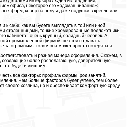
это деталями интерьера? Одна из тенденций,
ние» офиса, некоторое его «одомашнивание»:
ных форм, ковер на полу и даже подушки в кресле или
и к себе: как вы будете выглядеть в той или иной
ными столешницами, тонкие хромированные подлокотники
ого кабинета - очень крупный, солидный человек. А
зной промышленной фирмой, не стоит отдавать
е за огромным столом она может просто потеряться.
оответствовать и разная манера оформления. Скажем, в
а, создающие более располагающую, доверительную
е это будет излишним.
учесть все факторы: профиль фирмы, род занятий,
мления. Чем больше факторов будет учтено, тем более
яет своего хозяина, но и обеспечивает комфортную среду