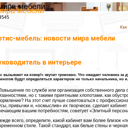
 мира мебели
мира мебели
4545
Как
ртис-мебель: новости мира мебели
уководитель в интерьере
с вызывают на ковер!» звучит тревожно. Что ожидает человека за
многом будут определяться характером не только начальника, но и..
Повышение по службе или организация собственного дела 
язанностями, но с такими приятными хлопотами, как обустро
ормление? На этот счет лучше советоваться с профессиона
усы, привычки и, «осмыслив» их творчески, сделает кабин
вечающим вашим потребностям, советует «Элитный персон
ежде всего, определите, какой кабинет вам более близок «
временном стиле. Такой стандарт, как белые стены и черная