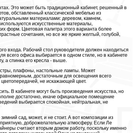
тах. Это может быть традиционный кабинет, решенный в
ветов, обставленный классической мебелью из
натуральными материалами: деревом, камнем,
 используются искусственные материалы,
ких форм. Цветовая палитра этого варианта более
растные сочетания, но все же яркие желтый, голубой,
го входа. Рабочий стол руководителя должен находиться
ля всего офиса выбирается в одном стиле, но в кабинете
, а спинка его кресла - выше.
люстры, плафоны, настольные лампы. Может
ь равномерным, достаточным для освещения всего
цветопередачей, не искажающей цвет.
ить. В кабинете могут быть произведения искусства, но
 вполне достаточно, иначе официальное помещение
ведений выбирается спокойная, нейтральная, не
имний сад, может, и не стоит. А вот композиции из
ь приятную, доброжелательную атмосферу. Если Ле
айнеры считают вторым домом работу, поскольку именно