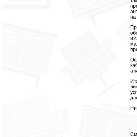
та
пр
ан
на
Пр
об
и 
ма
пр
Оф
ка
ат
Ит
ли
ус
дл
Ни
См