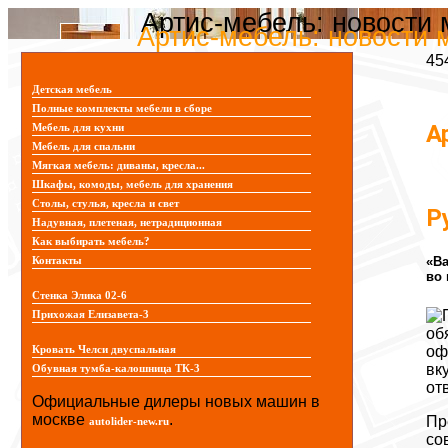
Артис-мебель: новости
Артис-мебель: новости 
45
Детская мебель
Полные комплекты мебели в сборе
А
Мебель для кухни
Мебель для спальни
Мягкая мебель: диваны, кресла...
Шкафы, комоды, мебель для хранения
Столы, стулья, кресла и свет
Р
Надувная, плетеная, нетрадиционная
Как выбирать мебель?
«Ва
Контакты
во 
Стенка Элика 02-6
Прихожая Елизавета-3
об
оф
Кровать Челси двуспальная
вк
Обувная тумба-калошница ТК-3
от
Официальные дилеры новых машин в
москве
.
Пр
autolider-new.ru
со