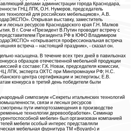
управляющий делами администрации города Краснодара,
енности ГНЦ ЛПК, О.Н. Нумеров, председатель
х технологий для российских мебельщиков», А.В.
одарЭКСПО». Открывая выставку, заместитель
 и лесных ресурсов Краснодарского края Г.Н. Малков
тия. В г. Сочи «Президент В.Путин проводит встречу с
 представителем Президента РФ в ЮФО Владимиром
снодарЭКСПО» «открывается профессиональная встреча
яшняя встреча – настоящий праздник», - сказал он.
ельно насыщена. В течение всех трех дней в павильонах
онкурса образцов отечественной мебельной продукции
иссией в составе: Г.К. Новак, председателя комиссии,
НЦ ЛПК, эксперта ОХТС при Минпромнауки РФ; Н.С.
убанского центра сертификации и экспертизы; Е.В.
атам конкурса в третий день победители были
ународный симпозиум «Секреты итальянских технологий
ромышленности, связи и лесных ресурсов
ссмотрены пути импортозамещения в производстве
овременные технологии деревообработки». Семинар
курентоспособной мебели» был организован компанией
телей мебели особый интерес представляли
ческая мебельная фурнитура ТМ «Boyard») и