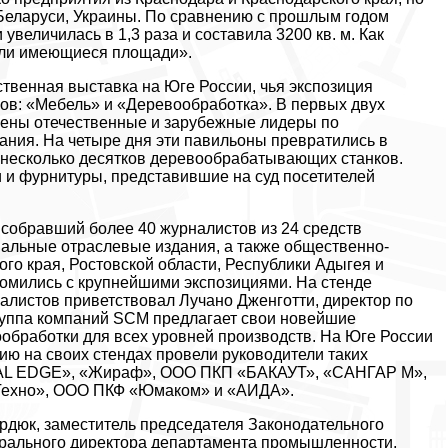
 Беларуси, Украины. По сравнению с прошлым годом
увеличилась в 1,3 раза и составила 3200 кв. м. Как
сли имеющиеся площади».
венная выставка на Юге России, чья экспозиция
лов: «Мебель» и «Деревообработка». В первых двух
ены отечественные и зарубежные лидеры по
ния. На четыре дня эти павильоны превратились в
 несколько десятков деревообрабатывающих станков.
 и фурнитуры, представившие на суд посетителей
собравший более 40 журналистов из 24 средств
альные отраслевые издания, а также общественно-
ого края, Ростовской области, Республики Адыгея и
комились с крупнейшими экспозициями. На стенде
алистов приветствовал Лучано Дженготти, директор по
 группа компаний SCM предлагает свои новейшие
обработки для всех уровней производств. На Юге России
ю на своих стендах провели руководители таких
BAL EDGE», «Жираф», ООО ПКП «БАКАУТ», «САНГАР М»,
хно», ООО ПКФ «Юмаком» и «АИДА».
рдюк, заместитель председателя Законодательного
нерального директора департамента промышленности,