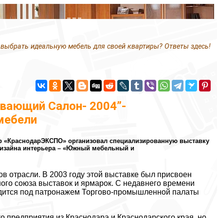
 выбрать идеальную мебель для своей квартиры? Ответы здесь!
ающий Салон- 2004”-
мебели
ентр «КраснодарЭКСПО» организовал специализированную выставку
 дизайна интерьера – «Южный мебельный и
в отрасли. В 2003 году этой выставке был присвоен
го союза выставок и ярмарок. С недавнего времени
ится под патронажем Торгово-промышленной палаты
о предприятия из Краснодара и Краснодарского края, но