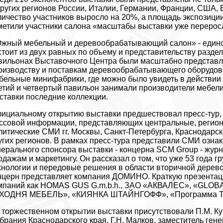
других регионов России, Италии, Германии, Франции, США,
личество участников выросло на 20%, а площадь экспозиции 
метили участники салона «масштабы выставки уже переро
жный мебельный и деревообрабатывающий салон» - единст
стоит из двух равных по объему и представительству разде
вильонах Выставочного Центра были масштабно представл
оизводству и поставкам деревообрабатывающего оборудова
бельные минифабрики, где можно было увидеть в действии
етий и четвертый павильон занимали производители мебели
ставки последние коллекции.
ициальному открытию выставки предшествовал пресс-тур, 
ссовой информации, представляющих центральные, регион
литические СМИ гг. Москвы, Санкт-Петербурга, Краснодарск
угих регионов. В рамках пресс-тура представили СМИ озна
нерального спонсора выставки - концерна SCM Group - журн
одажам и маркетингу. Он рассказал о том, что уже 53 года
хнологии и передовые решения в области вторичной дерево
нцерн представляет компания ДОМИНО. Краткую презентаци
мпаний как HOMAS GUS G.m.b.h., ЗАО «АКВАЛЕС», «GLO
ХОДНЯ МЕБЕЛЬ», «КИЯНКА ШТАЙНГОФФ», «Программа Те
 торжественном открытии выставки присутствовали П.М. Ку
брания Краснодарского края, Г.Н. Малков, заместитель ге