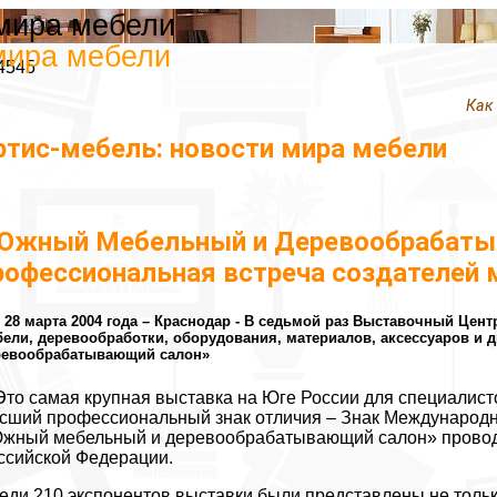
 мира мебели
мира мебели
4545
Как
ртис-мебель: новости мира мебели
Южный Мебельный и Деревообрабатыв
рофессиональная встреча создателей 
- 28 марта 2004 года – Краснодар - В седьмой раз Выставочный Ц
ели, деревообработки, оборудования, материалов, аксессуаров и
ревообрабатывающий салон»
Это самая крупная выставка на Юге России для специалисто
сший профессиональный знак отличия – Знак Международно
жный мебельный и деревообрабатывающий салон» провод
ссийской Федерации.
еди 210 экспонентов выставки были представлены не тольк