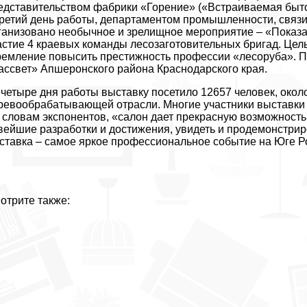
едставительством фабрики «Горение» («Встраиваемая быто
третий день работы, департаментом промышленности, связи
ганизовано необычное и зрелищное мероприятие – «Показа
астие 4 краевых команды лесозаготовительных бригад. Це
ремление повысить престижность профессии «лесоруба». П
ассвет» Апшеронского района Краснодарского края.
 четыре дня работы выставку посетило 12657 человек, око
ревообрабатывающей отрасли. Многие участники выставки 
 словам экспонентов, «салон дает прекрасную возможность 
вейшие разработки и достижения, увидеть и продемонстрир
ставка – самое яркое профессиональное событие на Юге Р
отрите также: