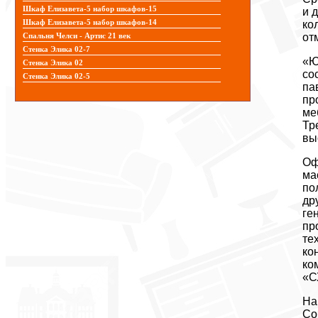
Шкаф Елизавета-5 набор шкафов-15
и 
ко
Шкаф Елизавета-5 набор шкафов-14
от
Спальня Челси - Артис 21 век
Стенка Элика 02-7
«Ю
Стенка Элика 02
со
Стенка Элика 02-5
па
пр
ме
Тр
вы
Оф
ма
по
др
ге
пр
те
ко
ко
«С
На
Со