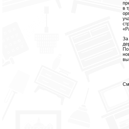
пр
в 
ор
уч
ст
«Р
За
де
По
но
вы
См