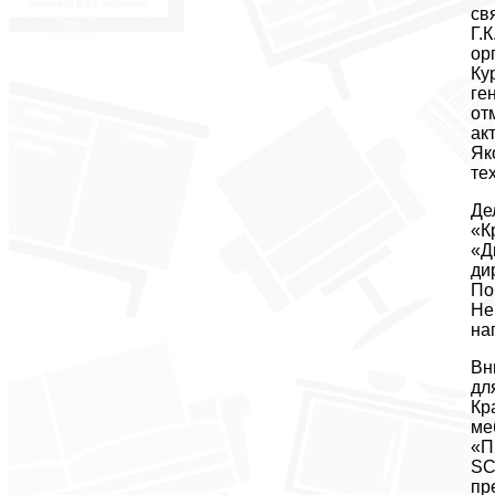
св
Г.
ор
Ку
ге
от
ак
Як
те
Де
«К
«Д
ди
По
Не
на
Вн
дл
Кр
ме
«П
SC
пр