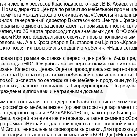
язи и лесных ресурсов Краснодарского края, В.В. Абаев, 
К. Новак, директор Центра по развитию мебельной промышл
гкомитета международного симпозиума «Секреты итальянски
рилов, генеральный директор Выставочного Центра «Красн
нерального директора департамента промышленности, связи
метил, что 26 марта происходит два значимых для ЮФО собы
тивом Южного федерального округа и новым полномочным
овлевым». А в г. Краснодаре в Выставочном Центре «Кра
х, кто посвятил свою жизнь созданию мебели». «Наша сегодн
ловая программа выставки с первого дня работы была пред
расноадарЭКСПО» работала экспертная комиссия смотра-к
изайн. Качество. Цена». Оценка проводилась экспертной ком
ректора Центра по развитию мебельной промышленности Г
повой, эксперта по сертификации мебели и продукции д/о К
ровных, главного специалиста Гипродревпрома. По результ
граждены дипломами и наградными досками.
имание специалистов по деревообработке привлекли межд
я российских мебельщиков» (организаторы - департамент п
аснодарского края и ЗАО «АКВАЛЕС»), на котором были ра
бели, дверей и элементов интерьера, а также семинар «С
рограмма «Нетлайн» для производства качественной и кон
M Group, генеральным спонсором выставки. Для производи
езентации, организованные компанией «БОЯРД» («Металли