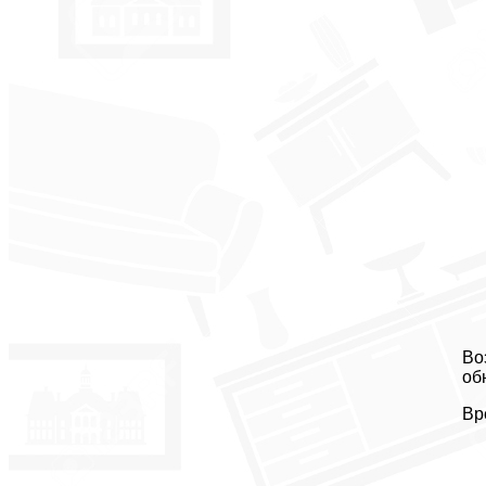
Во
об
Вр