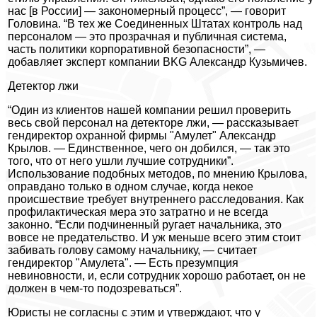
нас [в России] — закономерный процесс”, — говорит
Головина. “В тех же Соединенных Штатах контроль над
персоналом — это прозрачная и публичная система,
часть политики корпоративной безопасности”, —
добавляет эксперт компании BKG Александр Кузьмичев.
Детектор лжи
“Один из клиентов нашей компании решил проверить
весь свой персонал на детекторе лжи, — рассказывает
гендиректор охранной фирмы "Амулет" Александр
Крылов. — Единственное, чего он добился, — так это
того, что от него ушли лучшие сотрудники”.
Использование подобных методов, по мнению Крылова,
оправдано только в одном случае, когда некое
происшествие требует внутреннего расследования. Как
профилактическая мера это затратно и не всегда
законно. “Если подчиненный ругает начальника, это
вовсе не предательство. И уж меньше всего этим стоит
забивать голову самому начальнику, — считает
гендиректор "Амулета". — Есть презумпция
невиновности, и, если сотрудник хорошо работает, он не
должен в чем-то подозреваться”.
Юристы не согласны с этим и утверждают, что у