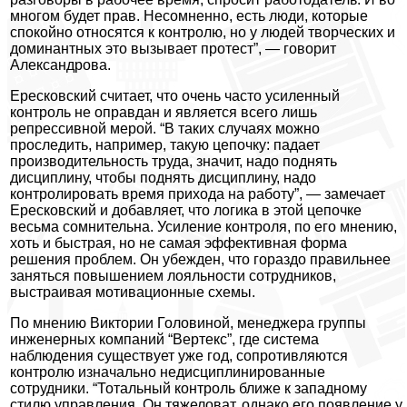
многом будет прав. Несомненно, есть люди, которые
спокойно относятся к контролю, но у людей творческих и
доминантных это вызывает протест”, — говорит
Александрова.
Ересковский считает, что очень часто усиленный
контроль не оправдан и является всего лишь
репрессивной мерой. “В таких случаях можно
проследить, например, такую цепочку: падает
производительность труда, значит, надо поднять
дисциплину, чтобы поднять дисциплину, надо
контролировать время прихода на работу”, — замечает
Ересковский и добавляет, что логика в этой цепочке
весьма сомнительна. Усиление контроля, по его мнению,
хоть и быстрая, но не самая эффективная форма
решения проблем. Он убежден, что гораздо правильнее
заняться повышением лояльности сотрудников,
выстраивая мотивационные схемы.
По мнению Виктории Головиной, менеджера группы
инженерных компаний “Вертекс”, где система
наблюдения существует уже год, сопротивляются
контролю изначально недисциплинированные
сотрудники. “Тотальный контроль ближе к западному
стилю управления. Он тяжеловат, однако его появление у