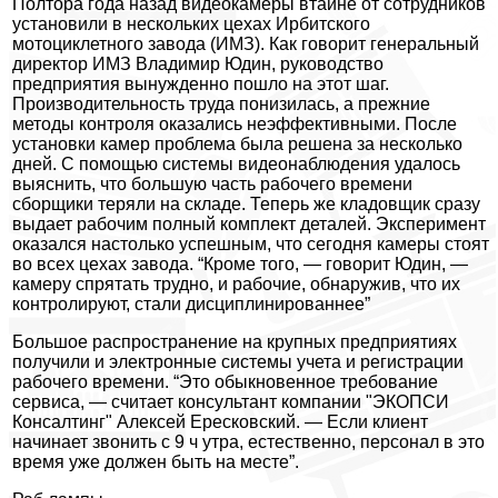
Полтора года назад видеокамеры втайне от сотрудников
установили в нескольких цехах Ирбитского
мотоциклетного завода (ИМЗ). Как говорит генеральный
директор ИМЗ Владимир Юдин, руководство
предприятия вынужденно пошло на этот шаг.
Производительность труда понизилась, а прежние
методы контроля оказались неэффективными. После
установки камер проблема была решена за несколько
дней. С помощью системы видеонаблюдения удалось
выяснить, что большую часть рабочего времени
сборщики теряли на складе. Теперь же кладовщик сразу
выдает рабочим полный комплект деталей. Эксперимент
оказался настолько успешным, что сегодня камеры стоят
во всех цехах завода. “Кроме того, — говорит Юдин, —
камеру спрятать трудно, и рабочие, обнаружив, что их
контролируют, стали дисциплинированнее”
Большое распространение на крупных предприятиях
получили и электронные системы учета и регистрации
рабочего времени. “Это обыкновенное требование
сервиса, — считает консультант компании "ЭКОПСИ
Консалтинг" Алексей Ересковский. — Если клиент
начинает звонить с 9 ч утра, естественно, персонал в это
время уже должен быть на месте”.