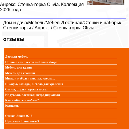
Анрекс: Стенка-горка Olivia. Коллекция
2026 года.
Дом и дача/Мебель/Мебель/Гостиная/Стенки и наборы/
Стенки горки / Анрекс / Стенка-горка Olivia:
отзывы
Детская мебель
Полные комплекты мебели в сборе
Мебель для кухни
Мебель для спальни
Мягкая мебель: диваны, кресла...
Шкафы, комоды, мебель для хранения
Столы, стулья, кресла и свет
Надувная, плетеная, нетрадиционная
Как выбирать мебель?
Контакты
Стенка Элика 02-6
Прихожая Елизавета-3