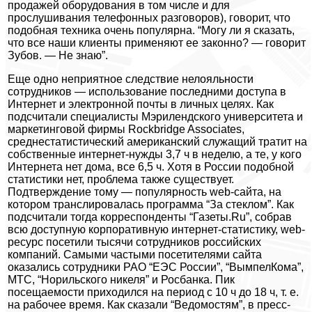
продажей оборудования в том числе и для
прослушивания телефонных разговоров), говорит, что
подобная техника очень популярна. “Могу ли я сказать,
что все наши клиенты применяют ее законно? — говорит
Зубов. — Не знаю”.
Еще одно неприятное следствие нелояльности
сотрудников — использование последними доступа в
Интернет и электронной почты в личных целях. Как
подсчитали специалисты Мэрилендского университета и
маркетинговой фирмы Rockbridge Associates,
среднестатистический американский служащий тратит на
собственные интернет-нужды 3,7 ч в неделю, а те, у кого
Интернета нет дома, все 6,5 ч. Хотя в России подобной
статистики нет, проблема также существует.
Подтверждение тому — популярность web-сайта, на
котором транслировалась программа “За стеклом”. Как
подсчитали тогда корреспонденты “Газеты.Ru”, собрав
всю доступную корпоративную интернет-статистику, web-
ресурс посетили тысячи сотрудников российских
компаний. Самыми частыми посетителями сайта
оказались сотрудники РАО “ЕЭС России”, “ВымпелКома”,
МТС, “Норильского никеля” и Росбанка. Пик
посещаемости приходился на период с 10 ч до 18 ч, т. е.
на рабочее время. Как сказали “Ведомостям”, в пресс-