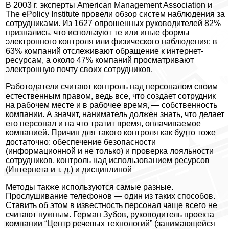
В 2003 г. эксперты American Management Association и
The ePolicy Institute провели обзор систем наблюдения за
сотрудниками. Из 1627 опрошенных руководителей 82%
признались, что используют те или иные формы
электронного контроля или физического наблюдения: в
63% компаний отслеживают обращение к интернет-
ресурсам, а около 47% компаний просматривают
электронную почту своих сотрудников.
Работодатели считают контроль над персоналом своим
естественным правом, ведь все, что создает сотрудник
на рабочем месте и в рабочее время, — собственность
компании. А значит, наниматель должен знать, что делает
его персонал и на что тратит время, оплачиваемое
компанией. Причин для такого контроля как будто тоже
достаточно: обеспечение безопасности
(информационной и не только) и проверка лояльности
сотрудников, контроль над использованием ресурсов
(Интернета и т. д.) и дисциплиной
Методы также используются самые разные.
Прослушивание телефонов — один из таких способов.
Ставить об этом в известность персонал чаще всего не
считают нужным. Герман Зубов, руководитель проекта
компании “Центр речевых технологий” (занимающейся