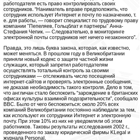
работодателя есть право контролировать своих
сотрудников. “Наниматель вправе предположить, что
сотрудник использует Интернет и почту по назначению, т.
е. для работы, — говорит специалист по трудовому праву
компании "Пепеляев, Гольцблат и партнеры" Анна-
Стефания Чепик. — Следовательно, в мониторинге
электронной почты сотрудников нет ничего незаконного”.
Правда, это лишь буква закона, которая, как известно,
может меняться. В прошлом году в Великобритании
приняли новый кодекс о защите частной жизни
служащих, который запретил работодателям
осуществлять тотальный контроль за своими
сотрудниками — отслеживать число посещений
интернет-сайтов и проверять электронные сообщения,
не доказав необходимость такого контроля. Дело в том,
что англичан стало беспокоить “зарождение в британских
офисах культуры взаимной подозрительности”, сообщало
BBC. Было от чего беспокоиться: около 20% всех
компаний Великобритании постоянно наблюдали за тем,
как используют их сотрудники Интернет и электронную
почту. При этом 10% из них не уведомляли об этом
работников. Таковы результаты исследования 2002 г.,
проведенного по заказу юридической фирмы KLegal и
журнала Personal.