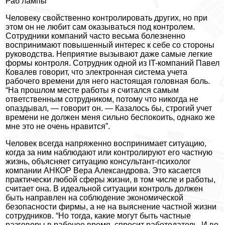
Раб лампы
Человеку свойственно контролировать других, но при
этом он не любит сам оказываться под контролем.
Сотрудники компаний часто весьма болезненно
воспринимают повышенный интерес к себе со стороны
руководства. Неприятие вызывают даже самые легкие
формы контроля. Сотрудник одной из IT-компаний Павел
Ковалев говорит, что электронная система учета
рабочего времени для него настоящая головная боль.
“На прошлом месте работы я считался самым
ответственным сотрудником, потому что никогда не
опаздывал, — говорит он. — Казалось бы, строгий учет
времени не должен меня сильно беспокоить, однако же
мне это не очень нравится”.
Человек всегда напряженно воспринимает ситуацию,
когда за ним наблюдают или контролируют его частную
жизнь, объясняет ситуацию консультант-психолог
компании АНКОР Вера Александрова. Это касается
практически любой сферы жизни, в том числе и работы,
считает она. В идеальной ситуации контроль должен
быть направлен на соблюдение экономической
безопасности фирмы, а не на выяснение частной жизни
сотрудников. “Но тогда, какие могут быть частные
разговоры в рабочее время, спросит работодатель. И во