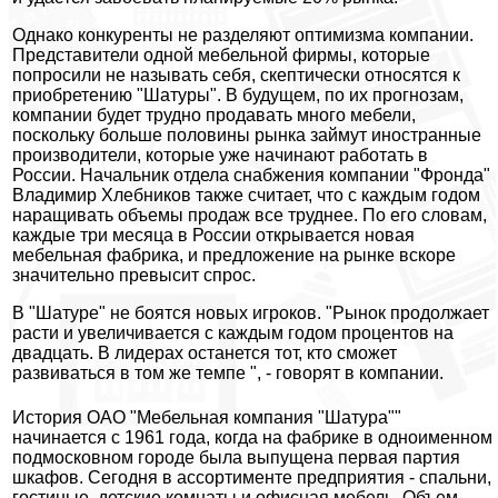
Однако конкуренты не разделяют оптимизма компании.
Представители одной мебельной фирмы, которые
попросили не называть себя, скептически относятся к
приобретению "Шатуры". В будущем, по их прогнозам,
компании будет трудно продавать много мебели,
поскольку больше половины рынка займут иностранные
производители, которые уже начинают работать в
России. Начальник отдела снабжения компании "Фронда"
Владимир Хлебников также считает, что с каждым годом
наращивать объемы продаж все труднее. По его словам,
каждые три месяца в России открывается новая
мебельная фабрика, и предложение на рынке вскоре
значительно превысит спрос.
В "Шатуре" не боятся новых игроков. "Рынок продолжает
расти и увеличивается с каждым годом процентов на
двадцать. В лидерах останется тот, кто сможет
развиваться в том же темпе ", - говорят в компании.
История ОАО "Мебельная компания "Шатура""
начинается с 1961 года, когда на фабрике в одноименном
подмосковном городе была выпущена первая партия
шкафов. Сегодня в ассортименте предприятия - спальни,
гостиные, детские комнаты и офисная мебель. Объем