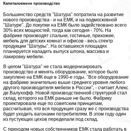
Капиталоемкое производство
Большинство средств "Шатура" потратила на развитие
нового производства - и на ЕМК, и на подмосковной
"Шатуре". До покупки на ЕМК было задействовано всего
30% всех мощностей, тогда как сегодня - 70%. На
фабрике производят спальни, гостиные, прихожие,
мебель для детских комнат и офисов - весь спектр
продукции "Шатуры". На оставшихся площадях
планируется наладить выпуск шпона, массива и
лакировку мебели.
В целом "Шатура" не стала модернизировать
производство и менять оборудование, которое было
закуплено на ЕМК еще в 1990-е годы. "Все оборудование
на фабрике значительно выше среднего уровня любого
другого производителя мебели в России", - считает Алекс
де Валухофф. Новой производственной структурой стал
склад, которого на ЕМК раньше не было. Фабрику
проектировали еще по советским принципам,
рассчитывая, что вся продукция сразу же с производства
будет уходить вагонами потребителям. В этом году один
из пустующих цехов переделали под склад.
С приходом новых собственников ЕМК стала работать в