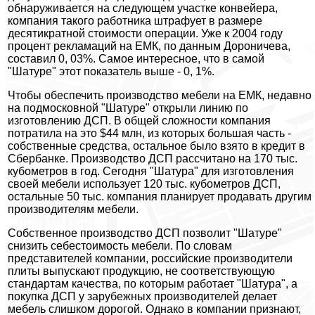
обнаруживается на следующем участке конвейера,
компания такого работника штрафует в размере
десятикратной стоимости операции. Уже к 2004 году
процент рекламаций на ЕМК, по данным Дороничева,
составил 0, 03%. Самое интересное, что в самой
"Шатуре" этот показатель выше - 0, 1%.
Чтобы обеспечить производство мебели на ЕМК, недавно
на подмосковной "Шатуре" открыли линию по
изготовлению ДСП. В общей сложности компания
потратила на это $44 млн, из которых большая часть -
собственные средства, остальное было взято в кредит в
Сбербанке. Производство ДСП рассчитано на 170 тыс.
кубометров в год. Сегодня "Шатура" для изготовления
своей мебели использует 120 тыс. кубометров ДСП,
остальные 50 тыс. компания планирует продавать другим
производителям мебели.
Собственное производство ДСП позволит "Шатуре"
снизить себестоимость мебели. По словам
представителей компании, российские производители
плиты выпускают продукцию, не соответствующую
стандартам качества, по которым работает "Шатура", а
покупка ДСП у зарубежных производителей делает
мебель слишком дорогой. Однако в компании признают,