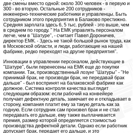
две смены вместо одной: около 300 человек - в первую и
300 - во вторую. Остальные 200 сотрудников -
инженерно-технические работники и управленцы. Быть
сотрудником этого предприятия в Балаково престижно.
Средняя зарплата здесь 6, 5 тыс. рублей - это выше, чем
в среднем по городу. " На ЕМК управлять персоналом
легче, чем в "Шатуре", - считает Павел Дороничев,
директор ЕМК. - Здесь не такой большой рынок труда, как
в Московской области, и люди, работающие на нашей
фабрике, редко переходят на другие предприятия".
Инновации в управлении персоналом, действующие в
"Шатуре", были перенесены на ЕМК еще до покупки
компании. Так, производственный лозунг "Шатуры" - "Не
принимай брак, не производи брак, не передавай брак
дальше" - был воспринят на балаковской фабрике как
должное. Система контроля качества выглядит
следующим образом: если рабочий на конвейере
получает дефектную деталь, замечает ее и откладывает в
сторону, компания платит ему за такую деталь как за
годную. Если сотрудник сам произвел брак и не стал
передавать его дальше, ему также выплачивается
премия, размер которой определяется стоимостью
производства дефектной детали. Однако если работник
допускает брак, передает его дальше, и это