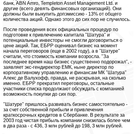
банк, ABN Amro, Templeton Asset Management Ltd. и
другие (всего девять финансовых организаций). Они
должны были выкупить допэмиссию - 13% от общего
количества акций. Однако этого до сих пор не случилось.
После проведения всех официальных процедур по
подготовке к привлечению капитала "Шатура" и
потенциальные инвесторы не смогли договориться о
цене акций. Так, ЕБРР оценивал бизнес на момент
начала переговоров (еще в 2002 году), а в "Шатуре"
считали, что стоимость компании возросла. "За
последнее время наш бизнес существенно подорожал", -
заявляет экс-гендиректор ЕМК, ныне директор по
корпоративному управлению и финансам МК "Шатура"
Алекс де Валухофф, правда, не раскрывая, на сколько
именно. ЕБРР прекратил переговоры, остальные
участники списка продолжают обсуждать с компанией
возможность покупки до сих пор.
"Шатуре" пришлось развивать бизнес самостоятельно -
за счет собственной прибыли и привлечения
краткосрочных кредитов в Сбербанке. В результате за
2003 год чистая прибыль компании снизилась более чем
в два раза - с 436, 3 млн рублей до 198, 3 млн рублей.