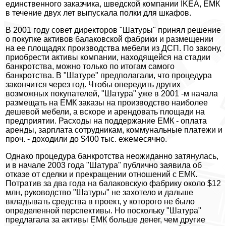
единственного заказчика, шведской компании IKEA, ЕМК
в течение двух лет выпускала полки для шкафов.
В 2001 году совет директоров "Шатуры" принял решение
о покупке активов балаковской фабрики и размещении
на ее площадях производства мебели из ДСП. По закону,
приобрести активы компании, находящейся на стадии
банкротства, можно только по итогам самого
банкротства. В "Шатуре" предполагали, что процедура
закончится через год. Чтобы опередить других
возможных покупателей, "Шатура" уже в 2001 -м начала
размещать на ЕМК заказы на производство наиболее
дешевой мебели, а вскоре и арендовать площади на
предприятии. Расходы на поддержание ЕМК - оплата
аренды, зарплата сотрудникам, коммунальные платежи и
проч. - доходили до $400 тыс. ежемесячно.
Однако процедура банкротства неожиданно затянулась,
и в начале 2003 года "Шатура" публично заявила об
отказе от сделки и прекращении отношений с ЕМК.
Потратив за два года на балаковскую фабрику около $12
млн, руководство "Шатуры" не захотело и дальше
вкладывать средства в проект, у которого не было
определенной перспективы. Но поскольку "Шатура"
предлагала за активы ЕМК больше денег, чем другие