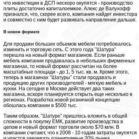
что инвестиции в ДСП нескоро окупятся - производство
плиты достаточно капиталоемкое. Алекс де Валухофф
признался, что, скорее всего, компания найдет инвестора
и совместно с ним будет развивать направление дальше.
В новом формате
Для продажи больших объемов мебели потребовалось
изменить и торговую сеть. С этого года "Шатура"
перешла на новый формат магазинов. Если раньше
мебель компании продавалась в небольших фирменных
магазинах, то новый формат рассчитан на более
масштабные площади - до 1, 5 тыс. кв. м. Кроме этого,
теперь в магазинах "Шатуры" стали продавать и
продукцию других производителей - мягкую мебель и
кухни. На сегодня в Москве действует два таких
магазина, вскоре планируется открыть еще несколько в
регионах. Разработка новой розничной концепции
обошлась компании в $500 тыс.
Таким образом, "Шатуре" пришлось вложить в общей
сложности в покупку ЕМК, развитие производства в
целом и новый формат торговли около $70 млн. В
компании считают, что к 2008 - 10 годам затраты окупятся
и удастся завоевать планируемые 20% рынка.