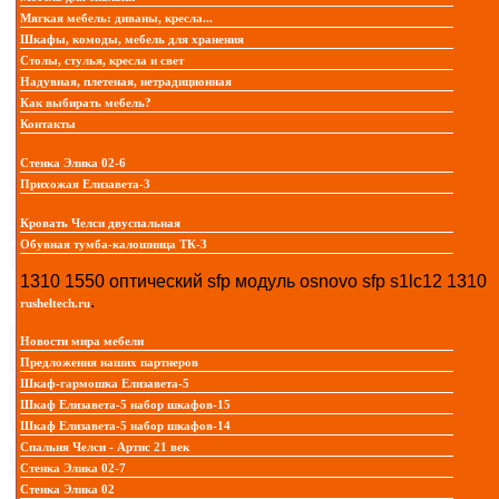
Мягкая мебель: диваны, кресла...
Шкафы, комоды, мебель для хранения
Столы, стулья, кресла и свет
Надувная, плетеная, нетрадиционная
Как выбирать мебель?
Контакты
Стенка Элика 02-6
Прихожая Елизавета-3
Кровать Челси двуспальная
Обувная тумба-калошница ТК-3
1310 1550 oптический sfp модуль osnovo sfp s1lc12 1310
.
rusheltech.ru
Новости мира мебели
Предложения наших партнеров
Шкаф-гармошка Елизавета-5
Шкаф Елизавета-5 набор шкафов-15
Шкаф Елизавета-5 набор шкафов-14
Спальня Челси - Артис 21 век
Стенка Элика 02-7
Стенка Элика 02