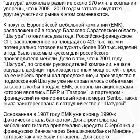
"шатура" вложила в развитие около $70 млн. в компании
уверены, что к 2008 - 2010 годам затраты окупятся.
другие участники рынка в этом сомневаются.
К покупке Европейской мебельной компании (ЕМК),
расположенной в городе Балаково Саратовской области,
"Шатура" готовилась два года. Российско-французское
СП, расположенное на площадях в 420 тыс. кв. м и
потенциально готовое выпускать более 860 тыс. изделий
в год, было лакомым куском для российского
производителя мебели. Дело в том, что к 2001 году
"Шатура", по словам руководителей компании, начала
ощущать дефицит производственных мощностей - спрос
на ее мебель превышал предложение, и производство в
подмосковной Шатуре уже не справлялось с объемами
заказов службы продаж. ЕМК, основными акционерами
которой являлись ЕБРР и "Газпром", а партнером -
французский инжиниринговый конгломерат Seribo, также
была заинтересована в сотрудничестве с "Шатурой".
Основанная в 1987 году ЕМК уже к концу 1990-х
фактически стала банкротом. Для строительства
мебельного гиганта привлекались кредиты Сбербанка и
французских банков через Внешэкономбанк и Минфин,
которые так и не были погашены. Для своего