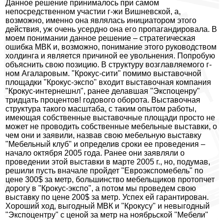
Данное решение принималось при самом
непосредственном участии г-жи Вишневской, а,
возможно, именно она являлась инициатором этого
действия, уж очень усердно она его пропагандировала. В
моем понимании данное решение – стратегическая
ошибка МВК и, возможно, понимание этого руководством
холдинга и является причиной ее увольнения. Попробую
объяснить свою позицию. В структуру возглавляемого г-
ном Агаларовым. "Крокус-сити" помимо выставочной
площадки "Крокус-экспо" входит выставочная компания
"Крокус-интернешнл", ранее делавшая "Экспоценру"
тридцать процентов! годового оборота. Выставочная
структура такого масштаба, с таким опытом работы,
имеющая собственные выставочные площади просто не
может не проводить собственные мебельные выставки, о
чем они и заявили, назвав свою мебельную выставку
"Мебельный клуб" и определив сроки ее проведения –
начало октября 2005 года. Ранее они заявляли о
проведении этой выставки в марте 2005 г., но, подумав,
решили пусть вначале пройдет "Евроэкспомебель" по
цене 300$ за метр, большинство мебельщиков протопчет
дорогу в "Крокус-экспо", а потом мы проведем свою
выставку по цене 200$ за метр. Успех ей гарантирован.
Хороший ход, выгодный МВК и "Крокусу" и невыгодный
"Экспоцентру" с ценой за метр на ноябрьской "Мебели"