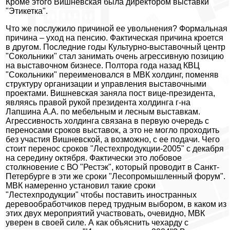
Кроме этого Вишневская была директором выставки
"Этикетка".
Что же послужило причиной ее увольнения? Формальная
причина – уход на пенсию. Фактическая причина кроется
в другом. Последние годы Культурно-выставочный центр
"Сокольники" стал занимать очень агрессивную позицию
на выставочном бизнесе. Полтора года назад КВЦ
"Сокольники" переименовался в МВК холдинг, поменяв
структуру организации и управления выставочными
проектами. Вишневская заняла пост вице-президента,
являясь правой рукой президента холдинга г-на
Лапшина А.А. по мебельным и лесным выставкам.
Агрессивность холдинга связана в первую очередь с
переносами сроков выставок, а это не могло проходить
без участия Вишневской, а возможно, с ее подачи. Чего
стоит перенос сроков "Лестехпродукции-2005" с декабря
на середину октября. Фактически это лобовое
столкновение с ВО "Рестэк", который проводит в Санкт-
Петербурге в эти же сроки "Лесопромышленный форум".
МВК намеренно установил такие сроки
"Лестехпродукции" чтобы поставить иностранных
деревообработчиков перед трудным выбором, в каком из
этих двух мероприятий участвовать, очевидно, МВК
уверен в своей силе. А как объяснить чехарду с