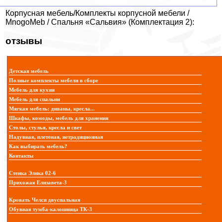
Корпусная мебель/Комплекты корпусной мебели /
MnogoMeb / Спальня «Сальвия» (Комплектация 2):
отзывы
Детская мебель
Полные комплекты мебели в сборе
Мебель для кухни
Мебель для спальни
Мягкая мебель: диваны, кресла...
Шкафы, комоды, мебель для хранения
Столы, стулья, кресла и свет
Надувная, плетеная, нетрадиционная
Как выбирать мебель?
Контакты
Стенка Элика 02-6
Прихожая Елизавета-3
Кровать Челси двуспальная
Обувная тумба-калошница ТК-3