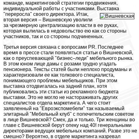
команде, маркетинговой стратегии продвижения,
индивидуальной работы с участниками. Выставка
"переросла" своего директора.
Итак,
вторая версия – Вишневскую уволили
за чрезмерную централизацию власти в ее руках,
которая вылилась в недовольство ею как со стороны
участников, так и со стороны подчиненных.
Третья версия связана с вопросами PR. Последнее
время в прессе стали появляться статьи о Вишневской,
как о преуспевающей "бизнес–леди" мебельного рынка.
В этом юном лице дамы с розами трудно угадать
пенсионера. Тексты статей были неплохо продуманы и
характеризовали ее как толкового специалиста,
понимающего проблемы мебельщиков. При этом
выставка отодвигалась на задний план, хотя
публиковались эти статьи из рекламного бюджета
выставки. Это не могло не настораживать других
специалистов отдела маркетинга. А чего стоит
заявленный на "Евроэкспомебели" так называемый
элитарный "Мебельный клуб" с попечительским советом
в лице Вишневской? Смех, да и только. Три женщины во
главе с Вишневской берут опеку над 40! генеральными
директорами ведущих мебельных компаний. Разве это не
смешно? Вероятно, в отделе маркетинга назревал