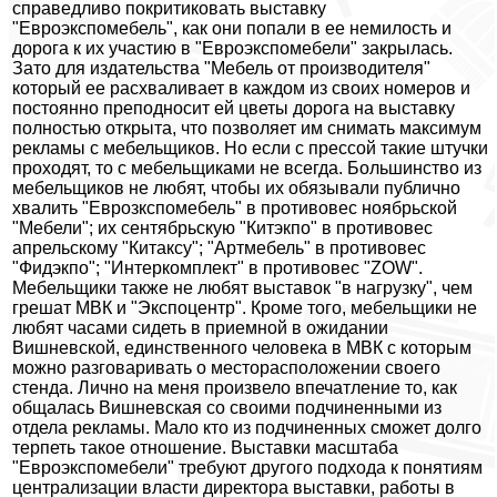
справедливо покритиковать выставку
"Евроэкспомебель", как они попали в ее немилость и
дорога к их участию в "Евроэкспомебели" закрылась.
Зато для издательства "Мебель от производителя"
который ее расхваливает в каждом из своих номеров и
постоянно преподносит ей цветы дорога на выставку
полностью открыта, что позволяет им снимать максимум
рекламы с мебельщиков. Но если с прессой такие штучки
проходят, то с мебельщиками не всегда. Большинство из
мебельщиков не любят, чтобы их обязывали публично
хвалить "Еврозкспомебель" в противовес ноябрьской
"Мебели"; их сентябрьскую "Китэкпо" в противовес
апрельскому "Китаксу"; "Артмебель" в противовес
"Фидэкпо"; "Интеркомплект" в противовес "ZOW".
Мебельщики также не любят выставок "в нагрузку", чем
грешат МВК и "Экспоцентр". Кроме того, мебельщики не
любят часами сидеть в приемной в ожидании
Вишневской, единственного человека в МВК с которым
можно разговаривать о месторасположении своего
стенда. Лично на меня произвело впечатление то, как
общалась Вишневская со своими подчиненными из
отдела рекламы. Мало кто из подчиненных сможет долго
терпеть такое отношение. Выставки масштаба
"Евроэкспомебели" требуют другого подхода к понятиям
централизации власти директора выставки, работы в