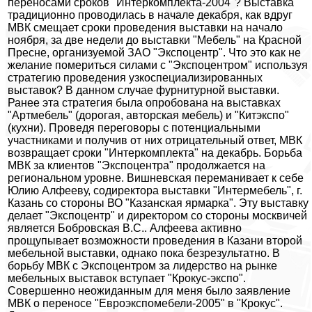
переносами сроков "Интеркомплекта-2004"? Выставка
традиционно проводилась в начале декабря, как вдруг
МВК смещает сроки проведения выставки на начало
ноября, за две недели до выставки "Мебель" на Красной
Пресне, организуемой ЗАО "Экспоцентр". Что это как не
желание помериться силами с "Экспоцентром" используя
стратегию проведения узкоспециализированных
выставок? В данном случае фурнитурной выставки.
Ранее эта стратегия была опробована на выставках
"Артмебель" (дорогая, авторская мебель) и "Китэкспо"
(кухни). Проведя переговоры с потенциальными
участниками и получив от них отрицательный ответ, МВК
возвращает сроки "Интеркомплекта" на декабрь. Борьба
МВК за клиентов "Экспоцентра" продолжается на
региональном уровне. Вишневская переманивает к себе
Юлию Алфееву, содиректора выставки "Интермебель", г.
Казань со стороны ВО "Казанская ярмарка". Эту выставку
делает "Экспоцентр" и директором со стороны москвичей
является Бобровская В.С.. Алфеева активно
прощупывает возможности проведения в Казани второй
мебельной выставки, однако пока безрезультатно. В
борьбу МВК с Экспоцентром за лидерство на рынке
мебельных выставок вступает "Крокус-экспо".
Совершенно неожиданным для меня было заявление
МВК о переносе "Евроэкспомебели-2005" в "Крокус".