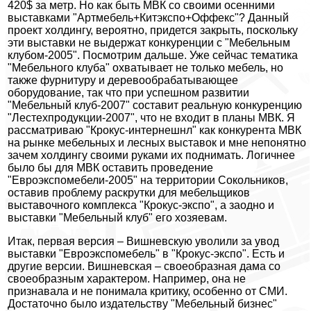
420$ за метр. Но как быть МВК со своими осенними
выставками "Артмебель+Китэкспо+Оффекс"? Данный
проект холдингу, вероятно, придется закрыть, поскольку
эти выставки не выдержат конкуренции с "Мебельным
клубом-2005". Посмотрим дальше. Уже сейчас тематика
"Мебельного клуба" охватывает не только мебель, но
также фурнитуру и деревообрабатывающее
оборудование, так что при успешном развитии
"Мебельный клуб-2007" составит реальную конкуренцию
"Лестехпродукции-2007", что не входит в планы МВК. Я
рассматриваю "Крокус-интернешнл" как конкурента МВК
на рынке мебельных и лесных выставок и мне непонятно
зачем холдингу своими руками их поднимать. Логичнее
было бы для МВК оставить проведение
"Евроэкспомебели-2005" на территории Сокольников,
оставив проблему раскрутки для мебельщиков
выставочного комплекса "Крокус-экспо", а заодно и
выставки "Мебельный клуб" его хозяевам.
Итак, первая версия – Вишневскую уволили за увод
выставки "Евроэкспомебель" в "Крокус-экспо". Есть и
другие версии. Вишневская – своеобразная дама со
своеобразным характером. Например, она не
признавала и не понимала критику, особенно от СМИ.
Достаточно было издательству "Мебельный бизнес"