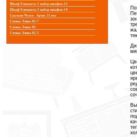
Шкаф Елизавета-5 набор шкафов-15
По
Шкаф Елизавета-5 набор шкафов-14
Пе
Спальня Челси - Артис 21 век
зо
Стенка Элика 02-7
тр
Стенка Элика 02
жа
Стенка Элика 02-5
те
Ди
мя
Цв
ко
цв
яр
ре
со
со
Вы
ст
по
ка
те
хо