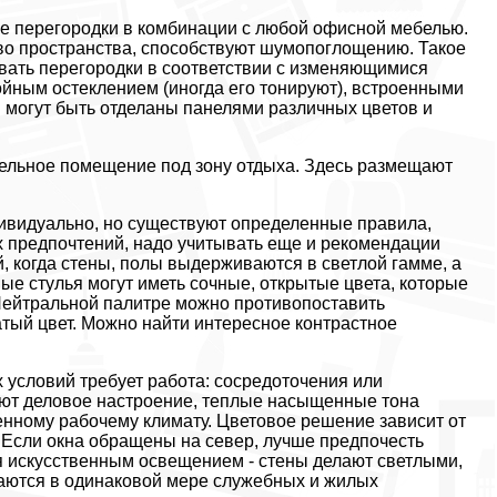
 перегородки в комбинации с любой офисной мебелью.
во пространства, способствуют шумопоглощению. Такое
вать перегородки в соответствии с изменяющимися
йным остеклением (иногда его тонируют), встроенными
я могут быть отделаны панелями различных цветов и
дельное помещение под зону отдыха. Здесь размещают
дивидуально, но существуют определенные правила,
х предпочтений, надо учитывать еще и рекомендации
, когда стены, полы выдерживаются в светлой гамме, а
ые стулья могут иметь сочные, открытые цвета, которые
 Нейтральной палитре можно противопоставить
тый цвет. Можно найти интересное контрастное
х условий требует работа: сосредоточения или
ают деловое настроение, теплые насыщенные тона
нному рабочему климату. Цветовое решение зависит от
. Если окна обращены на север, лучше предпочесть
ся искусственным освещением - стены делают светлыми,
саются в одинаковой мере служебных и жилых