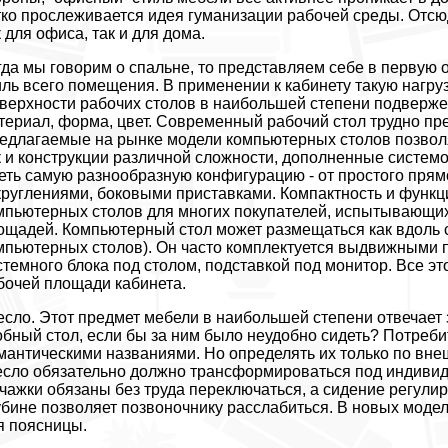
тко прослеживается идея гуманизации рабочей среды. Отс
к для офиса, так и для дома.
гда мы говорим о спальне, то представляем себе в первую 
иль всего помещения. В применении к кабинету такую нагруз
верхности рабочих столов в наибольшей степени подверже
териал, форма, цвет. Современный рабочий стол трудно пре
едлагаемые на рынке модели компьютерных столов позволя
к и конструкции различной сложности, дополненные систем
еть самую разнообразную конфигурацию - от простого прям
круглениями, боковыми приставками. Компактность и функц
мпьютерных столов для многих покупателей, испытывающих
ощадей. Компьютерный стол может размещаться как вдоль с
мпьютерных столов). Он часто комплектуется выдвижными п
стемного блока под столом, подставкой под монитор. Все э
бочей площади кабинета.
есло. Этот предмет мебели в наибольшей степени отвечает 
обный стол, если бы за ним было неудобно сидеть? Потреб
мантическими названиями. Но определять их только по вн
есло обязательно должно трансформироваться под индивид
чажки обязаны без труда переключаться, а сидение регулир
убине позволяет позвоночнику расслабиться. В новых моде
я поясницы.