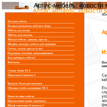
Артис-мебель: новости
Артис-мебель: новости 
45
Детская мебель
Полные комплекты мебели в сборе
А
Мебель для кухни
Мебель для спальни
Мягкая мебель: диваны, кресла...
Шкафы, комоды, мебель для хранения
Столы, стулья, кресла и свет
И
Надувная, плетеная, нетрадиционная
Как выбирать мебель?
Осо
Контакты
нап
Стенка Элика 02-6
Се
Прихожая Елизавета-3
ка
Кровать Челси двуспальная
Ес
Обувная тумба-калошница ТК-3
сл
ут
Новости мира мебели
зо
Предложения наших партнеров
бл
Шкаф-гармошка Елизавета-5