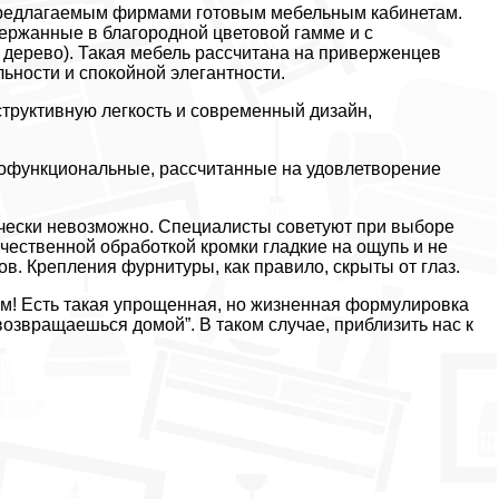
 предлагаемым фирмами готовым мебельным кабинетам.
держанные в благородной цветовой гамме и с
 дерево). Такая мебель рассчитана на приверженцев
ьности и спокойной элегантности.
структивную легкость и современный дизайн,
огофункциональные, рассчитанные на удовлетворение
ически невозможно. Специалисты советуют при выборе
чественной обработкой кромки гладкие на ощупь и не
ов. Крепления фурнитуры, как правило, скрыты от глаз.
том! Есть такая упрощенная, но жизненная формулировка
ю возвращаешься домой”. В таком случае, приблизить нас к