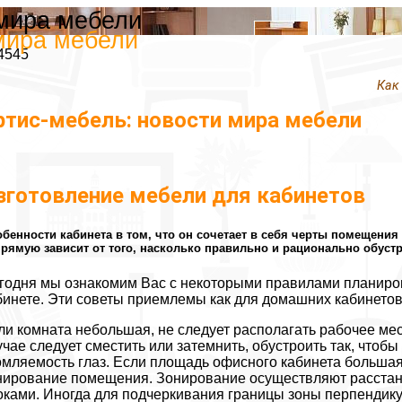
 мира мебели
мира мебели
4545
Как
ртис-мебель: новости мира мебели
зготовление мебели для кабинетов
бенности кабинета в том, что он сочетает в себя черты помещения
рямую зависит от того, насколько правильно и рационально обустр
годня мы ознакомим Вас с некоторыми правилами планиро
бинете. Эти советы приемлемы как для домашних кабинетов,
ли комната небольшая, не следует располагать рабочее мест
учае следует сместить или затемнить, обустроить так, чтоб
омляемость глаз. Если площадь офисного кабинета большая 
нирование помещения. Зонирование осуществляют расстан
оками. Иногда для подчеркивания границы зоны перпендику