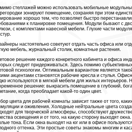
мимо стеллажей можно использовать мобильные модульные
регородки зонируют помещение, сохраняя при этом единст
нирование хорошо тем, что позволяет быстро перестанавли
ебованиями к планировке помещения. Модули бывают с дво
люзи, с комплектами навесной мебели. Глухие части модул
кстур.
зайнеры настоятельно советуют отдать часть офиса или от
гкую мебель, журнальный столик, комнатные растения.
етовое решение каждого конкретного кабинета и офиса ин
торых следует придерживаться. Здесь помимо субъективны
етовой психологии. Оптимальным вариантом является такой
кими акцентами становятся рабочие кресла и стулья. Офисн
дко используются в мягкой мебели для жилых интерьеров.
временное решение: выкрасить помещение в глубокий, бога
четание, когда преобладает какой-то один цвет.
бор цвета для рабочей комнаты зависит также от того, каки
имуляции и оживления. Холодные нейтральные цвета созд
дходят для творческой атмосферы, способствуют дружестве
чества освещения и от того, на какую сторону выходят окна
плые тона. Если окна выходят на юг или в офисе пользуют
лодного оттенка. Эти простые советы знакомы многим и ка