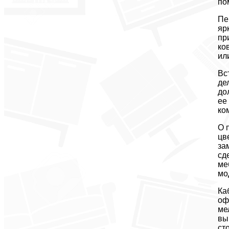
по
Пе
яр
пр
ко
ил
Вс
де
до
ее
ко
О 
цв
за
сд
ме
мо
Ка
оф
ме
вы
ст