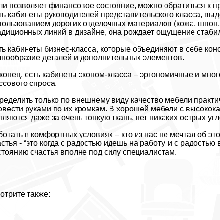
ли позволяет финансовое состояние, можно обратиться к
ть кабинеты руководителей представительского класса, вы
пользованием дорогих отделочных материалов (кожа, шпон,
адиционных линий в дизайне, она рождает ощущение стабил
ть кабинеты бизнес-класса, которые объединяют в себе кон
знообразие деталей и дополнительных элементов.
конец, есть кабинеты эконом-класса – эргономичные и мн
ссового спроса.
ределить только по внешнему виду качество мебели практ
овести руками по их кромкам. В хорошей мебели с высокока
пляются даже за очень тонкую ткань, нет никаких острых угл
ботать в комфортных условиях – кто из нас не мечтал об э
астья - “это когда с радостью идешь на работу, и с радость
стоянию счастья вполне под силу специалистам.
отрите также: