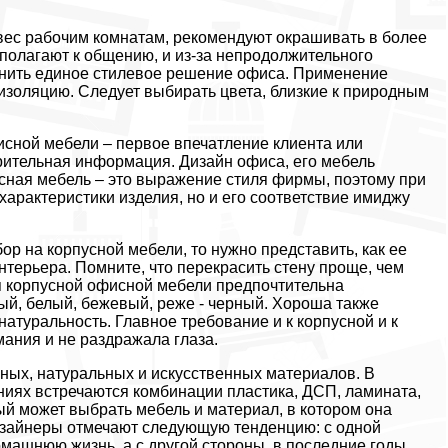
ес рабочим комнатам, рекомендуют окрашивать в более
сполагают к общению, и из-за непродолжительного
ранить единое стилевое решение офиса. Применение
изоляцию. Следует выбирать цвета, близкие к природным
фисной мебели – первое впечатление клиента или
рительная информация. Дизайн офиса, его мебель
ная мебель – это выражение стиля фирмы, поэтому при
характеристики изделия, но и его соответствие имиджу
р на корпусной мебели, то нужно представить, как ее
интерьера. Помните, что перекрасить стену проще, чем
я корпусной офисной мебели предпочтительна
ый, белый, бежевый, реже - черный. Хороша также
натуральность. Главное требование и к корпусной и к
мания и не раздражала глаза.
зных, натуральных и искусственных материалов. В
иях встречаются комбинации пластика, ДСП, ламината,
ый может выбрать мебель и материал, в котором она
Дизайнеры отмечают следующую тенденцию: с одной
омашнюю жизнь, а с другой стороны, в последние годы