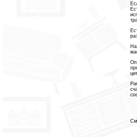
Ес
Ес
ис
тр
Ес
ра
На
ма
Оп
пр
це
Ра
сч
со
См