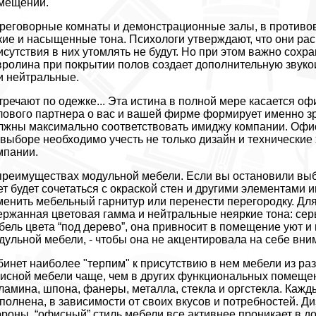
мещений.
реговорные комнаты и демонстрационные залы, в противов
кие и насыщенные тона. Психологи утверждают, что они ра
исутствия в них утомлять не будут. Но при этом важно сох
вролина при покрытии полов создает дополнительную звуко
и нейтральные.
тречают по одежке... Эта истина в полной мере касается о
лового партнера о вас и вашей фирме формирует именно з
лжны максимально соответствовать имиджу компании. Офис
 выборе необходимо учесть не только дизайн и технические 
мпании.
преимуществах модульной мебели. Если вы остановили выбо
ет будет сочетаться с окраской стен и другими элементами 
менить мебельный гарнитур или перенести перегородку. Дл
ержанная цветовая гамма и нейтральные неяркие тона: сер
бель цвета “под дерево”, она привносит в помещение уют и 
дульной мебели, - чтобы она не акцентировала на себе вни
бинет наиболее "терпим" к присутствию в нем мебели из ра
исной мебели чаще, чем в других функциональных помещен
ламина, шпона, фанеры, металла, стекла и оргстекла. Кажд
полнена, в зависимости от своих вкусов и потребностей. 
ороны, “офисный” стиль мебели все активнее проникает в д