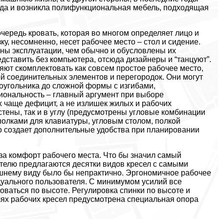
юда и возникла полифункциональная мебель, подходящая
очередь кровать, которая во многом определяет лицо и
ку, несомненно, несет рабочее место – стол и сидение.
ны эксплуатации, чем обычно и обусловлены их
дставить без компьютера, отсюда дизайнеры и “танцуют”.
ют скомплектовать как совсем простое рабочее место,
ой соединительных элементов и перегородок. Они могут
оугольника до сложной формы с изгибами,
иональность – главный аргумент при выборе
 чаще дефицит, а не излишек жилых и рабочих
тены, так и в углу (предусмотрены угловые комбинации
олками для клавиатуры, угловым столом, полкой
то создает дополнительные удобства при планировании
за комфорт рабочего места. Что бы значил самый
ителю предлагаются десятки видов кресел с самыми
ешнему виду было бы непрактично. Эргономичное рабочее
уального пользователя. С минимумом усилий все
оваться по высоте. Регулировка спинки по высоте и
лях рабочих кресел предусмотрена специальная опора