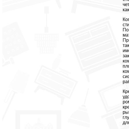
че
ка
Ко
ст
По
ма
Пр
та
им
за
ко
пл
ко
си
ра
Кр
уд
ро
кр
ры
гл
дл