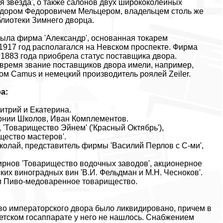
ая звезда', о также салонов двух ширококолейных
Федором Федоровичем Мельцером, владельцем столь же
блиотеки Зимнего дворца.
ыла фирма 'Александр', основанная токарем
1917 год располагался на Невском проспекте. Фирма
1883 года приобрела статус поставщика двора.
 время звание поставщиков двора имели, например,
ом Camus и немецкий производитель роялей Zeiler.
а:
итрий и Екатерина.
ернии Школов, Иван Комплементов.
, 'Товарищество Эйнем' ('Красный Октябрь'),
щество мастеров'.
иколай, представитель фирмы 'Василий Перлов с С-ми',
ирнов 'Товарищество водочных заводов', акционерное
ких виноградных вин 'В.И. Фельдман и М.Н. Чесноков'.
 и Пиво-медоваренное товарищество.
во императорского двора было ликвидировано, причем в
ветском госаппарате у него не нашлось. Снабжением