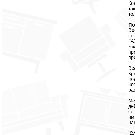
Ко
та
то
По
Во
со
ГА
ко
пр
пр
Вх
Кр
чл
чл
ра
Ме
де
се
им
на
'С