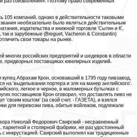
ый раз соизволения». Поэтому право современных
ь 105 компаний, однако в действительности таковыми
ю звания необязательно было являться действительным
тания, издательства и книжной торговли 'Сытин и К',
ак и зарубежные (Breguet, Vacheron & Constantin)
отличить свои товары на рынке.
й многих российских предприятий и шедевров в области
же, придворных поставщиках ювелирных изделий.
 купец Абрахам Крон, основавший в 1795 году пивзавод,
я на 'выделывании портера и эля на манер английского'.
ийского, легкое и черное, в маломерных бутылках с
других поставщиков Крон оговорил, что доставлять пиво не
т 'своим коштом' (за свой счет. - ГАЗЕТА), и взялся
ки для перевозки пива, обитые войлоком, подлежали
двора Николай Федорович Свирский - несравненный
 паркетной и столярной фабрики, не раз удостоенный
ь с инкрустацией. Свирский выполнял как традиционные