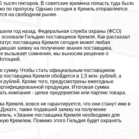
тысяч гектаров. В советские времена попасть туда было
ько по пропуску. Однако сегодня в Кремль отправляется
ется на свободном рынке.
ешили год назад. Федеральная служба охраны (ФСО)
 основали Гильдию поставщиков Кремля. Как рассказал
статус поставщика Кремля сегодня может любая
давшая заявку на получение звания поставщика,
 не вызывает сомнения, мы выносим решение о
Потоцкий.
ую сумму. Чтобы стать официальным поставщиком
о поставщика Кремля обойдется в 1,5 млн. рублей, а
ч рублей. Кроме того, предусмотрены ежегодные
 сертифицированной продукции. Итоговая сумма
ать компания - целое предприятие или партию товара.
 Кремля, вовсе не гарантируется, что они станут ими в
-Дукат», также подавшей заявку на получение
Кремль. «Звание поставщика Кремля необходимо для
нную Кремлем. Помимо этого Гильдия будет охранять