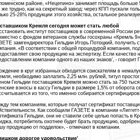
ломенском районе, «Нецепино» занимает площадь больше 5 
к же трудно, как на секретный завод: через КПП пускали тол
лько 25-28% продукции этого хозяйства, остальное реализу
ставшиком Кремля сегодня может стать любой
сстановить институт поставщиков в современной России р
вместно с фондом ветеранов службы госохраны «Кремль 9»
ЗЕТЕ замгендиректора Гильдии Игорь Потоцкий, получить 
мпания. «В соответствии с общей процедурой компания, по
едоставляет свою продукцию на экспертизу. Если качество
едоставлении компании одного из наших знаков', - говорит 
ождение в круг избранных обходится соискателям в немал
емля, необходимо заплатить 2,25 млн. рублей, титул простог
еном Гильдии поставщиков Кремля можно стать за 750 тыся
енские взносы в кассу Гильдии в размере 1,5% от оборота
ссчитывается из того, что именно собирается сертифициров
жду тем компаниям, которые получат сертификат поставщика
йствительности. Как сообщили ГАЗЕТЕ в компании «Лиггетт
ртификата Гильдии, они не ставили себе целью попасть в 
иджа, потребитель охотнее будет брать продукцию, одобре
шу продукцию от подделок», - отмечают в компании.
лишком дорогое удовольствие'