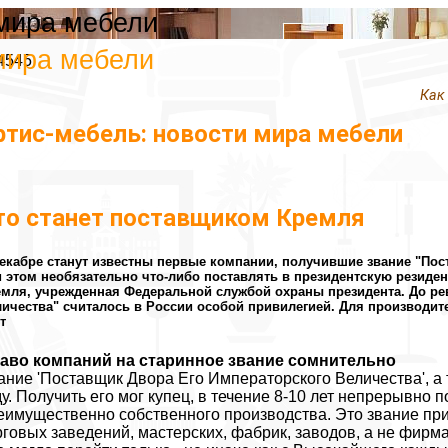
 мира мебели
мира мебели
4545
Как
ртис-мебель: новости мира мебели
то станет поставщиком Кремля
екабре станут известны первые компании, получившие звание "Пост
 этом необязательно что-либо поставлять в президентскую резиде
мля, учрежденная Федеральной службой охраны президента. До ре
ичества" считалось в России особой привилегией. Для производит
т
аво компаний на старинное звание сомнительно
ание 'Поставщик Двора Его Императорского Величества', а
ду. Получить его мог купец, в течение 8-10 лет непрерывн
еимущественно собственного производства. Это звание пр
рговых заведений, мастерских, фабрик, заводов, а не фир