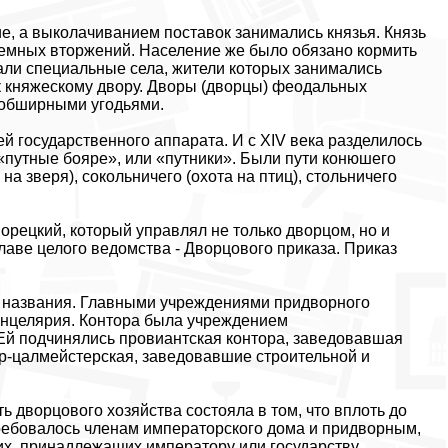
, а выколачиванием поставок занимались князья. Князь
земных вторжений. Население же было обязано кормить
али специальные села, жители которых занимались
к княжескому двору. Дворы (дворцы) феодальных
 обширными угодьями.
 государственного аппарата. И с ХIV века разделилось
 «путные бояре», или «путники». Были пути конюшего
на зверя), сокольничего (охота на птиц), стольничего
орецкий, который управлял не только дворцом, но и
лаве целого ведомства - Дворцового приказа. Приказ
е названия. Главными учреждениями придворного
анцелярия. Контора была учреждением
Ей подчинялись провиантская контора, заведовавшая
ер-цалмейстерская, заведовавшие строительной и
ь дворцового хозяйства состояла в том, что вплоть до
требовалось членам императорского дома и придворным,
х, принадлежащих императору или государству.