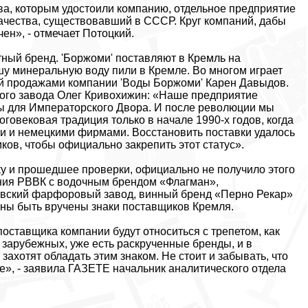
тва, которым удостоили компанию, отдельное предприятие
 качества, существовавший в СССР. Круг компаний, дабы
ен», - отмечает Потоцкий.
тный бренд. 'Боржоми' поставляют в Кремль на
шу минеральную воду пили в Кремле. Во многом играет
й продажами компании 'Воды Боржоми' Карен Давыдов.
ого завода Олег Кривохижин: «Наше предприятие
уды для Императорского Двора. И после революции мы
говековая традиция только в начале 1990-х годов, когда
ми и немецкими фирмами. Восстановить поставки удалось
ков, чтобы официально закрепить этот статус».
ку и прошедшее проверки, официально не получило этого
ния РВВК с водочным брендом «Флагман»,
вский фарфоровый завод, винный бренд «Перно Рекар»
жны быть вручены знаки поставщиков Кремля.
оставщика компании будут относиться с трепетом, как
и зарубежных, уже есть раскрученные бренды, и в
ахотят обладать этим знаком. Не стоит и забывать, что
е», - заявила ГАЗЕТЕ начальник аналитического отдела