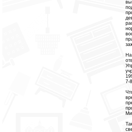
вы
по
пр
де
ра
но
во
пр
за
На
от
Уп
уч
19
7-
Чт
вр
пр
пр
Ми
Та
св