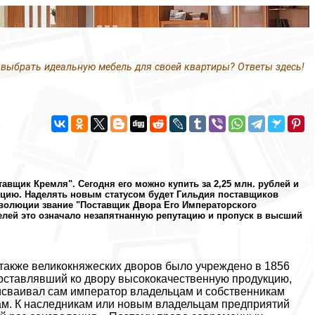
 выбрать идеальную мебель для своей квартиры? Ответы здесь!
авщик Кремля". Сегодня его можно купить за 2,25 млн. рублей и
нцию. Наделять новым статусом будет Гильдия поставщиков
волюции звание "Поставщик Двора Его Императорского
елей это означало незапятнанную репутацию и пропуск в высший
 также великокняжеских дворов было учреждено в 1856
о поставлявший ко двору высококачественную продукцию,
исваивал сам император владельцам и собственникам
мам. К наследникам или новым владельцам предприятий