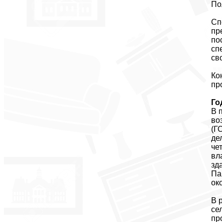
По
Сп
пр
по
сп
св
Ко
пр
Го
В 
во
(Г
де
че
вл
зд
Па
ок
В 
се
пр