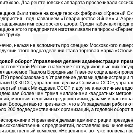
литбюро. Два рентгеновских аппарата просвечивали сосиски и
еццеха были также на кондитерских фабриках «Красный Окт
едприятия - под названием «Товарищество Эйнем» и 'Абрико
ставщиками императорского двора. Среди табачных предпри
еццехе этого предприятия изготавливали папиросы «Герцег
ою трубку.
нечно, нельзя не вспомнить про спеццех Московского ликер
одукции этого подразделения стала торговая марка «Столи
довой оборот Управления делами администрации прези
постсоветской России снабжение сотрудников высших госу
зглавляемое Павлом Бородиным Главное социально-произ
СПУ) преобразовано в Управление делами администрации 
лами ЦК КПСС, управление делами Совмина СССР, управл
твертый главк Минздрава СССР и другие аналогичные ведо
адеющая более чем тремя миллионами квадратных метров 
аний, многочисленными предприятиями, дачами и пансиона
вел Бородин как-то признался, что в Управделами работают
оло 200 подведомственных организаций, а годовой оборот 
распоряжении Управления делами администрации президент
льскохозяйственных предприятий, поставляющих чиновника
оизводственный комплекс «Нецепино», вот уже полвека по