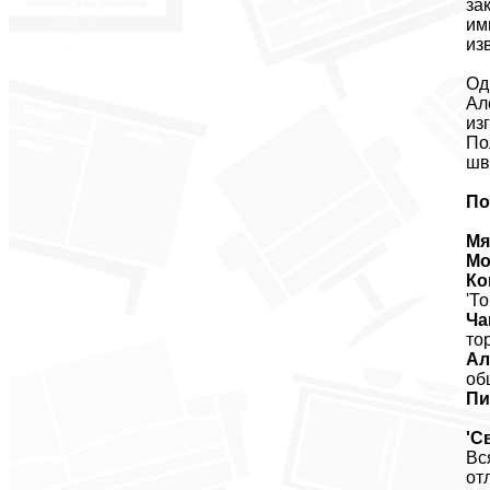
за
им
из
Од
Ал
из
По
шв
По
Мя
Мо
Ко
'Т
Ча
то
Ал
об
Пи
'С
Вс
от