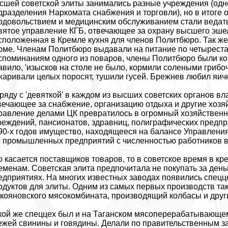
сшей советской элиты занимались разные учреждения (одн
дразделения Наркомата снабжения и торговли), но в итоге 
одовольствием и медицинским обслуживанием стали ведать
вятое управление КГБ, отвечающее за охрану высшего эшел
сположенная в Кремле кухня для членов Политбюро. Так же 
рме. Членам Политбюро выдавали на питание по четыреста р
споминаниям одного из поваров, члены Политбюро были кон
авило, 'изысков на столе не было, кормили солеными грибо
жаривали целых поросят, тушили гусей. Брежнев любил яичн
ряду с 'девяткой' в каждом из высших советских органов в
вечающее за снабжение, организацию отдыха и другие хозя
равление делами ЦК превратилось в огромный хозяйствен
реждений, пансионатов, здравниц, полиграфических предп
90-х годов имущество, находящееся на балансе Управления 
8 промышленных предприятий с численностью работников в
о касается поставщиков товаров, то в советское время в 
еменам. Советская элита предпочитала не покупать за день
едприятиях. На многих известных заводах появились спецц
одуктов для элиты. Одним из самых первых производств так
кояновского мясокомбината, производящий колбасы и друг
кой же спеццех был и на Таганском мясоперерабатывающем 
ежей свинины и говядины. Делали по правительственным зака