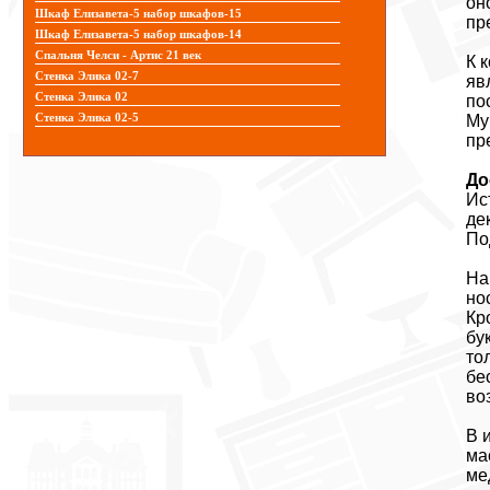
он
Шкаф Елизавета-5 набор шкафов-15
пр
Шкаф Елизавета-5 набор шкафов-14
Спальня Челси - Артис 21 век
К 
Стенка Элика 02-7
яв
Стенка Элика 02
по
Му
Стенка Элика 02-5
пр
До
Ис
де
По
На
но
Кр
бу
то
бе
во
В 
ма
ме