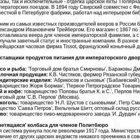
казы, так и исключительные - отделка царской яхты 'Полярн
ператорских поездов. В 1894 году Свирский совместно с 
вестной в Петербурге фабрики, работал над интерьером би
ним из самых известных производителей вееров в России б
ександром Ивановичем Трейбергом. Его магазин с 1867 по 
готавливала веера для членов императорской фамилии, а с 
лучали заветный статус и иностранные компании. В разное
ейцарская часовая фирма Tissot, французский коньячный д
ставщики продуктов питания для императорского двор
со и рыба:
'Торговый дом братья Смирновы', Бараковы Дм
лочная продукция:
К.В. Чистяков, фермер Рязанской губ
ндитерские изделия:
'Абрикосов и сыновья' ('Бабаевский')
оварищество Жорж Борман', 'Первое Петроградское Товари
й и кофе:
товарищество 'Поповы братья К. и С.', Перлов Н
рговый дом 'С.В. Перлов' (Москва).
коголь:
товарищество 'Н.Л. Шустов с сыновьями', Петр См
щество 'Савва Петров', Вильгельм Шитт, оптовый склад русс
во:
товарищество пиво-медоваренного завода 'И. Дурдин'
ветящаяся' колбаса для членов Политбюро
я система рухнула после революции 1917 года. Министерст
личие от других царских ведомств никакого преемника в со