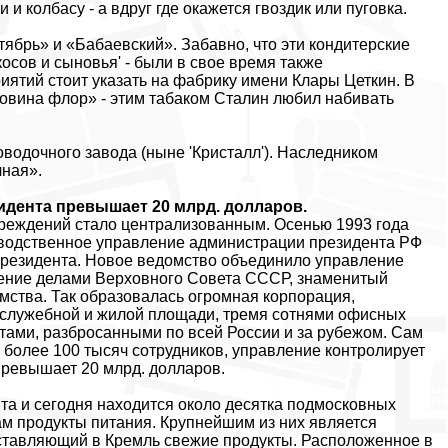
 колбасу - а вдруг где окажется гвоздик или пуговка.
ябрь» и «Бабаевский». Забавно, что эти кондитерские
сов и сыновья' - были в свое время также
ятий стоит указать на фабрику имени Клары Цеткин. В
овина флор» - этим табаком Сталин любил набивать
оводочного завода (ныне 'Кристалл'). Наследником
чная».
дента превышает 20 млрд. долларов.
чреждений стало централизованным. Осенью 1993 года
водственное управление администрации президента РФ
президента. Новое ведомство объединило управление
ение делами Верховного Совета СССР, знаменитый
мства. Так образовалась огромная корпорация,
служебной и жилой площади, тремя сотнями офисных
тами, разбросанными по всей России и за рубежом. Cам
 более 100 тысяч сотрудников, управление контролирует
превышает 20 млрд. долларов.
а и сегодня находится около десятка подмосковных
м продукты питания. Крупнейшим из них является
ставляющий в Кремль свежие продукты. Расположенное в