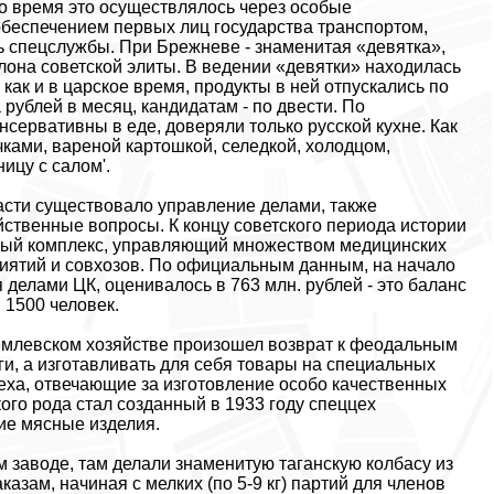
о время это осуществлялось через особые
обеспечением первых лиц государства транспортом,
 спецслужбы. При Брежневе - знаменитая «девятка»,
она советской элиты. В ведении «девятки» находилась
как и в царское время, продукты в ней отпускались по
ублей в месяц, кандидатам - по двести. По
сервативны в еде, доверяли только русской кухне. Как
чками, вареной картошкой, селедкой, холодцом,
ицу с салом'.
ласти существовало управление делами, также
йственные вопросы. К концу советского периода истории
ный комплекс, управляющий множеством медицинских
риятий и совхозов. По официальным данным, на начало
делами ЦК, оценивалось в 763 млн. рублей - это баланс
 1500 человек.
кремлевском хозяйстве произошел возврат к феодальным
ги, а изготавливать для себя товары на специальных
еха, отвечающие за изготовление особо качественных
ого рода стал созданный в 1933 году спеццех
ие мясные изделия.
заводе, там делали знаменитую таганскую колбасу из
зам, начиная с мелких (по 5-9 кг) партий для членов