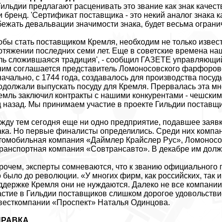
Гильдии предлагают расценивать это звание как знак качес
и бренд. 'Сертификат поставщика - это некий аналог знака
бежать девальвации значимости знака, будет весьма огранич
обы стать поставщиком Кремля, необходим не только извес
отяжении последних семи лет. Еще в советские времена на
ль сложившаяся традиция', - сообщил ГАЗЕТЕ управляющи
ним соглашается представитель Ломоносовского фарфоров
начально, с 1744 года, создавалось для производства пос
одолжали выпускать посуду для Кремля. Прервалась эта мно
емль заключил контракты с нашими конкурентами - чешски
д назад. Мы принимаем участие в проекте Гильдии поставщи
жду тем сегодня еще ни одно предприятие, подавшее заяв
ака. Но первые финалисты определились. Среди них компа
томобильная компания «Даймлер Крайслер Рус», Ломоносо
транспортная компания «Совтрансавто». В декабре им дол
рочем, эксперты сомневаются, что к званию официального п
о было до революции. «У многих фирм, как российских, так 
ддержке Кремля они не нуждаются. Далеко не все компании з
астие в Гильдии поставщиков слишком дорогое удовольстви
весткомпании «Проспект» Наталья Одинцова.
ПРАВКА