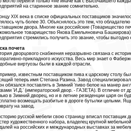
о могло перейти только «не иначе как с Высочайшего кажд
едприятий на старинное звание сомнительно.
концу XIX века в списке официальных поставщиков значилос
лялось чуть более 30. Объяснялось это тем, что обладател
ставщиком двора. Многие как российские (Товарищество печа
комольное товарищество Якова Емельяновича Башкирова), т
едприятия стремились получить это звание, чтобы выгодно 
ска почета
тория дворцового снабжения неразрывно связана с историе
коративно-прикладного искусства. Весь мир знает о Фабер
добные виртуозы были в каждой отрасли.
пример, известным поставщиком пива к царскому столу был
сящий теперь имя Степана Разина. Завод специализировалс
он обязался поставлять в Зимний 'пиво белое на манер англ
квами 'И.Д.' (императорский двор. - ГАЗЕТА). В отличие от 
лько в Зимний дворец, но и в летние резиденции царя он буде
сплатно возмещать разбитые в дороге бутылки целыми. Ящи
зврату на завод.
историю русской мебели свою страницу вписал поставщик 
стер художественного набора, владелец крупной мебельной,
далей на российских и международных выставках за мебел