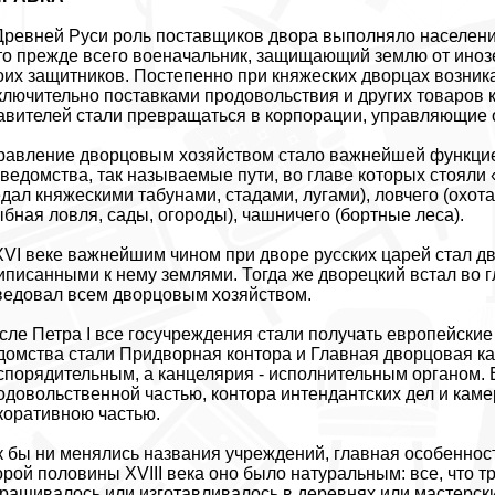
Древней Руси роль поставщиков двора выполняло население
это прежде всего военачальник, защищающий землю от ино
оих защитников. Постепенно при княжеских дворцах возник
ключительно поставками продовольствия и других товаров 
авителей стали превращаться в корпорации, управляющие
равление дворцовым хозяйством стало важнейшей функцией
 ведомства, так называемые пути, во главе которых стояли
едал княжескими табунами, стадами, лугами), ловчего (охота 
ыбная ловля, сады, огороды), чашничего (бортные леса).
XVI веке важнейшим чином при дворе русских царей стал дв
иписанными к нему землями. Тогда же дворецкий встал во г
ведовал всем дворцовым хозяйством.
сле Петра I все госучреждения стали получать европейски
домства стали Придворная контора и Главная дворцовая к
спорядительным, а канцелярия - исполнительным органом. 
одовольственной частью, контора интендантских дел и кам
коративною частью.
к бы ни менялись названия учреждений, главная особенност
орой половины XVIII века оно было натуральным: все, что 
ращивалось или изготавливалось в деревнях или мастерски