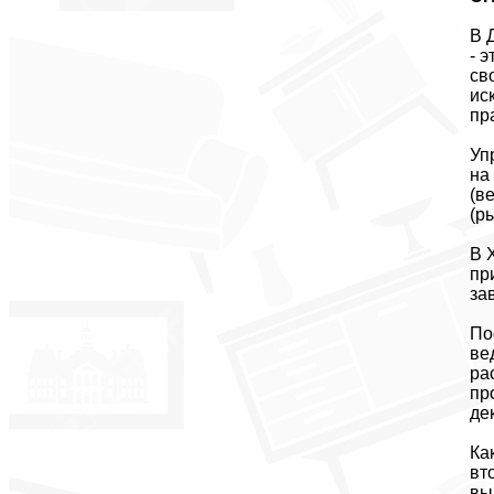
В 
- 
св
ис
пр
Уп
на
(в
(р
В 
пр
за
По
ве
ра
пр
де
Ка
вт
вы