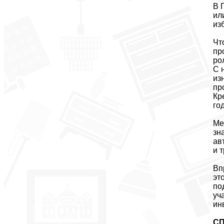
В 
ил
из
Чт
пр
ро
С 
из
пр
Кр
го
Ме
зн
ав
и 
Вп
эт
по
уч
ин
С