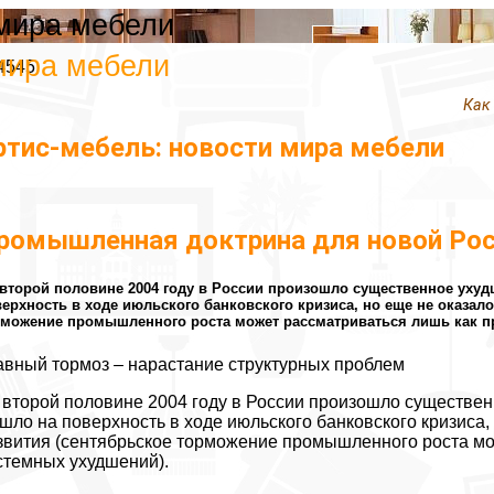
 мира мебели
мира мебели
4545
Как
ртис-мебель: новости мира мебели
ромышленная доктрина для новой Ро
второй половине 2004 году в России произошло существенное уху
ерхность в ходе июльского банковского кризиса, но еще не оказал
рможение промышленного роста может рассматриваться лишь как п
авный тормоз – нарастание структурных проблем
 второй половине 2004 году в России произошло существе
шло на поверхность в ходе июльского банковского кризиса,
звития (сентябрьское торможение промышленного роста мо
стемных ухудшений).