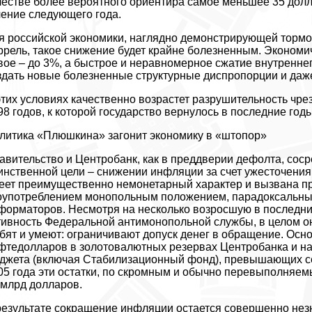
честве более вероятного ориентира самое меньшее 35 долл
чение следующего года.
я российской экономики, наглядно демонстрирующей тормо
ррель, такое снижение будет крайне болезненным. Экономич
вое – до 3%, а быстрое и неравномерное сжатие внутренн
здать новые болезненные структурные диспропорции и даж
этих условиях качественно возрастет разрушительность чр
98 годов, к которой государство вернулось в последние годы
литика «Плюшкина» загонит экономику в «штопор»
авительство и Центробанк, как в преддверии дефолта, соср
инственной цели – снижении инфляции за счет ужесточения
еет преимущественно немонетарный характер и вызвана п
оупотреблением монопольным положением, парадоксальны
форматоров. Несмотря на несколько возросшую в последни
тивность Федеральной антимонопольной службы, в целом они 
бят и умеют: ограничивают допуск денег в обращение. Ос
фтедолларов в золотовалютных резервах Центробанка и на
джета (включая Стабилизационный фонд), превышающих сей
05 года эти остатки, по скромным и обычно перевыполняе
 млрд долларов.
результате сокращение инфляции остается совершенно незн