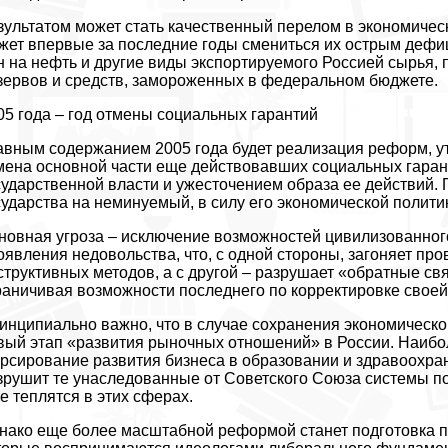
зультатом может стать качественный перелом в экономическ
жет впервые за последние годы смениться их острым дефи
н на нефть и другие виды экспортируемого Россией сырья,
зервов и средств, замороженных в федеральном бюджете.
05 года – год отмены социальных гарантий
авным содержанием 2005 года будет реализация реформ, ут
мена основной части еще действовавших социальных гарант
сударственной власти и ужесточением образа ее действий.
сударства на неминуемый, в силу его экономической полити
новная угроза – исключение возможностей цивилизованного
оявления недовольства, что, с одной стороны, загоняет пр
структивных методов, а с другой – разрушает «обратные св
раничивая возможности последнего по корректировке своей
инципиально важно, что в случае сохранения экономическ
вый этап «развития рыночных отношений» в России. Наибо
рсирование развития бизнеса в образовании и здравоохране
зрушит те унаследованные от Советского Союза системы по
е теплятся в этих сферах.
нако еще более масштабной реформой станет подготовка п