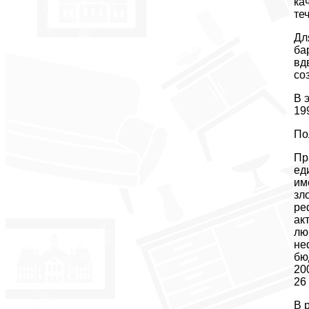
ка
те
Дл
ба
вд
со
В 
19
По
Пр
ед
им
зл
ре
ак
лю
не
бю
20
26
В 