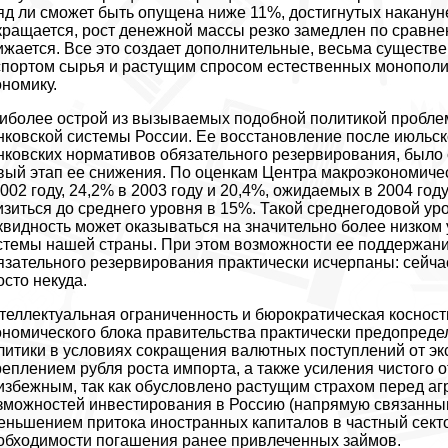
яд ли сможет быть опущена ниже 11%, достигнутых накануне
кращается, рост денежной массы резко замедлен по сравне
ижается. Все это создает дополнительные, весьма существ
спортом сырья и растущим спросом естественных монополий
ономику.
иболее острой из вызываемых подобной политикой пробле
нковской системы России. Ее восстановление после июльск
нковских нормативов обязательного резервирования, было
вый этап ее снижения. По оценкам Центра макроэкономичес
2002 году, 24,2% в 2003 году и 20,4%, ожидаемых в 2004 го
изиться до среднего уровня в 15%. Такой среднегодовой уро
квидность может оказываться на значительно более низком
стемы нашей страны. При этом возможности ее поддержан
язательного резервирования практически исчерпаны: сейчас
осто некуда.
теллектуальная ограниченность и бюрократическая косност
ономического блока правительства практически предопред
литики в условиях сокращения валютных поступлений от эк
реплением рубля роста импорта, а также усиления чистого 
избежным, так как обусловлено растущим страхом перед а
зможностей инвестирования в Россию (напрямую связанным
еньшением притока иностранных капиталов в частный секто
обходимости погашения ранее привлеченных займов.