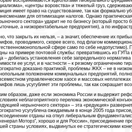
торые воспринимаются идеологами либерального фундаме
циализма», «центры воровства» и тяжелый груз, сдерживаю
зиция имеет право на существование, так как формально 
знесменами для оптимизации налогов. Однако практическа
рыночного сектора» ударит не по бизнесу (который просто 
ыточные, а низкорентабельные предприятия), а по инфраст
но, что закрыть их нельзя, – а значит, обеспечение их при
рифов, проводимого, скорее всего, под флагом коммерцион
тественномонопольной сфере само по себе недопустимо).
дны на примере почтовой службы: превратившись из ГУПа в
да – добилась установления себе запредельного норматива 
оимости ее услуг, и в частности – к резкому ограничению 
огократно доказано практикой, проблемы ЖКХ – не в низко
нопольным положением коммунальных предприятий, полной
всеместном управленческом хаосе и массовых неплатежах
рифов лишь усугубляет эти проблемы, так как сокращает во
ким образом, даже если экономика России и выдержит рефо
условиях неблагоприятного перелома экономической конъюн
едукцией нерыночного сектора» – эта «редукция» разверне
огократно усугублена ожидаемым в конце 2005 года присое
исоединении отданы на откуп либеральным фундаменталиста
женерал Моторз”, хорошо и для России», присоединение про
шей страны условиях, выдвинутых ее стратегическими конк