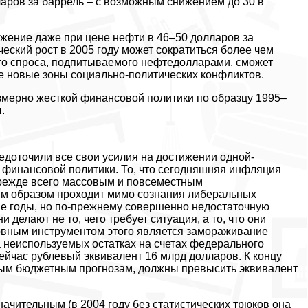
аров за баррель – с возможным снижением до 30 в
жение даже при цене нефти в 46–50 долларов за
еский рост в 2005 году может сократиться более чем
его спроса, подпитываемого нефтедолларами, сможет
е новые зоны социально-политических конфликтов.
езмерно жесткой финансовой политики по образцу 1995–
.
едоточили все свои усилия на достижении одной-
 финансовой политики. То, что сегодняшняя инфляция
режде всего массовым и повсеместным
м образом проходит мимо сознания либеральных
е годы, но по-прежнему совершенно недостаточную
делают не то, чего требует ситуация, а то, что они
новным инструментом этого является замораживание
 неиспользуемых остатках на счетах федерального
час рублевый эквивалент 16 млрд долларов. К концу
мым бюджетным прогнозам, должны превысить эквивалент
ачительным (в 2004 году без статистических трюков она