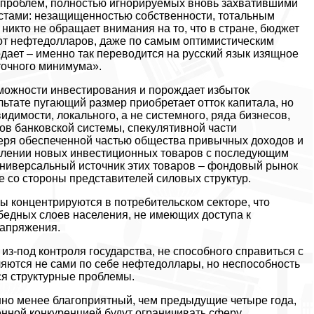
 проблем, полностью игнорируемых вновь захватившими
стами: незащищенностью собственности, тотальным
икто не обращает внимания на то, что в стране, бюджет
от нефтедолларов, даже по самым оптимистическим
дает – именно так переводится на русский язык изящное
точного минимума».
зможности инвестирования и порождает избыток
ьтате пугающий размер приобретает отток капитала, но
идимости, локального, а не системного, ряда бизнесов,
в банковской системы, спекулятивной части
потеря обеспеченной частью общества привычных доходов и
явлении новых инвестиционных товаров с последующим
ниверсальный источник этих товаров – фондовый рынок
е со стороны представителей силовых структур.
 концентрируются в потребительском секторе, что
 бедных слоев населения, не имеющих доступа к
напряжения.
из-под контроля государства, не способного справиться с
яются не сами по себе нефтедоллары, но неспособность
я структурные проблемы.
енно менее благоприятный, чем предыдущие четыре года,
енной конкуренцией будут ограничивать сферу