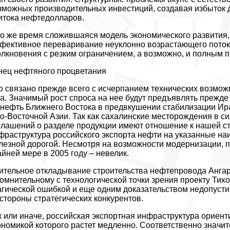
зможных производительных инвестиций, создавая избыток 
итока нефтедолларов.
то же время сложившаяся модель экономического развития,
фективное переваривание неуклонно возрастающего поток
олкновения с резким ограничением, а возможно, и полным 
нец нефтяного процветания
о связано прежде всего с исчерпанием технических возмож
за. Значимый рост спроса на нее будут предъявлять прежд
 нефть Ближнего Востока в предвкушении стабилизации Ирак
о-Восточной Азии. Так как сахалинские месторождения в с
глашений о разделе продукции имеют отношение к нашей ст
фраструктура российского экспорта нефти на указанные н
лезной дорогой. Несмотря на возможности модернизации, п
айней мере в 2005 году – невелик.
ительное откладывание строительства нефтепровода Анга
сомнительному с технологической точки зрения проекту Тих
агической ошибкой и еще одним доказательством недопуст
 стороны стратегических конкурентов.
к или иначе, российская экспортная инфраструктура ориен
ономикой которого растет медленно. Соответственно значи