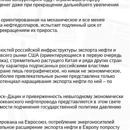
денег даже при прекращении дальнейшего увеличения
 ориентированная на механическое и все менее
а нефтедолларов, испытает подлинный шок от
прекращением их прироста.
ностей российской инфраструктуры экспорта нефти и
е всего рынки США (ориентирующиеся в первую очередь
а), стремительно растущего Китая и ряда других стран
илу характера подписанных российскими властями
ране лишь географическое, но никак не экономическое,
аиболее привлекательные рынки представлена только
отенциал наращивания экспорта нефти по ней – по
рск–Дацин и приверженность невыгодному экономически
оокеанского нефтепровода представляется в этом свете
имости подчинения государственной политики давлению
тирована на Евросоюз, потребление энергоносителей
тельное расширение экспорта нефти в Европу попросту