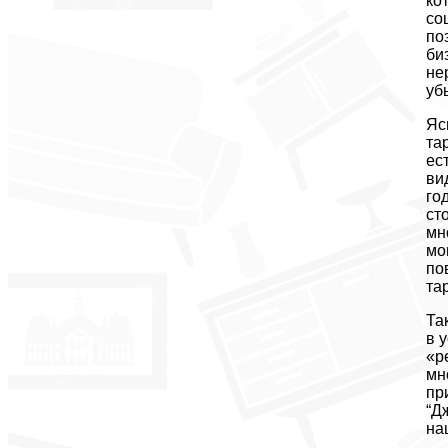
ко
со
по
би
не
уб
Яс
та
ес
ви
го
ст
мн
мо
по
та
Та
в 
«р
мн
пр
“Д
на