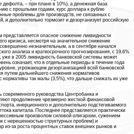
 дефолта, – при плане в 10%), а денежная база
нию с прошлыми годами, курс доллара к рублю
енные проблемы для производств, не связанных с
, и дополнительно тормозит и дезорганизует российскую
м представляется опасное снижение ликвидности
ого кризиса, несмотря на значительное снижение
 совершенно незначительным, а в сентябре начался
кого анализа и краткосрочного прогнозирования, с 19,6%
ду, уже в 2005 ликвидность банковской системы может
вень означает, что в отдельные периоды в течение года
 уровне, угрожающем дезорганизацией всей банковской
ия путем дальнейшего снижения нормативов
 нормативы так малы (3,5%), что дальше снижать их уже
ь современного руководства Центробанка и
еляют продолжение чрезмерно жесткой финансовой
спорта, инерционного и дополнительно подстегиваемого
оттока капитала. Последнее представляется практически
грессивным произволом силовой олигархии, сужением
 с нерешенностью структурных проблем) и
р из-за роста процентных ставок внешних рынков и