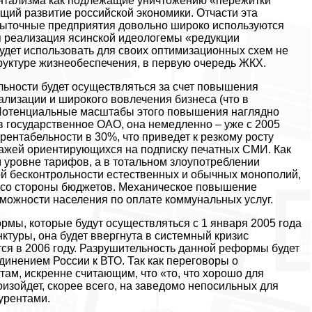
нтализма как подлежащие уничтожению «пережитки
щий развитие российской экономики. Отчасти эта
убыточные предприятия довольно широко используются
я реализация ясинской идеологемы «редукции
будет использовать для своих оптимизационных схем не
руктуре жизнеобеспечения, в первую очередь ЖКХ.
быльности будет осуществляться за счет повышения
ализации и широкого вовлечения бизнеса (что в
 Потенциальные масштабы этого повышения наглядно
 государственное ОАО, она немедленно – уже с 2005
рентабельности в 30%, что приведет к резкому росту
тиражей ориентирующихся на подписку печатных СМИ. Как
м уровне тарифов, а в тотальном злоупотреблении
 бесконтрольности естественных и обычных монополий,
 со стороны бюджетов. Механическое повышение
зможности населения по оплате коммунальных услуг.
рмы, которые будут осуществляться с 1 января 2005 года
ктуры, она будет ввергнута в системный кризис
тся в 2006 году. Разрушительность данной реформы будет
динением России к ВТО. Так как переговоры о
м, искренне считающим, что «то, что хорошо для
изойдет, скорее всего, на заведомо непосильных для
урентами.