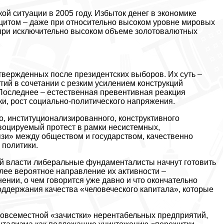
ой ситуации в 2005 году. Избыток денег в экономике
цитом – даже при относительно высоком уровне мировых
 при исключительно высоком объеме золотовалютных
вержденных после президентских выборов. Их суть –
ий в сочетании с резким усилением конструкций
 Последнее – естественная превентивная реакция
ки, рост социально-политического напряжения.
, институционализированного, конструктивного
овоцируемый протест в рамки несистемных,
язи» между обществом и государством, качественно
 политики.
ой власти либеральные фундаменталисты начнут готовить
лее вероятное направление их активности –
нии, о чем говорится уже давно и что окончательно
ддержания качества «человеческого капитала», которые
овсеместной «зачистки» нерентабельных предприятий,