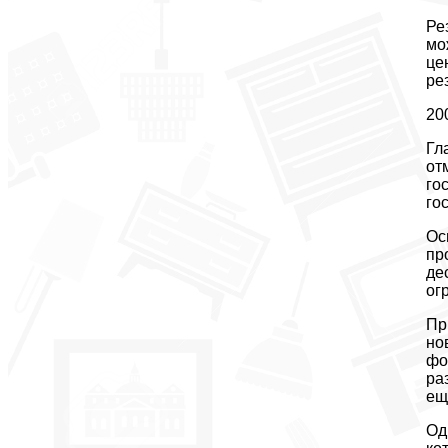
Ре
мо
це
ре
20
Гл
от
го
го
Ос
пр
де
ог
Пр
но
фо
ра
ещ
Од