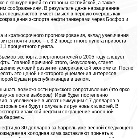
е с конкуренцией со стороны каспийской, а также,
ким соображениям. В результате даже наращивание
а специалистов, имеет смысл в первую очередь как
сокращения экспорта нефти танкерами через Босфор и
а и краткосрочного прогнозирования, вклад увеличения
ится почти втрое – с 3,2 процентного пункта прироста
1,1 процентного пункта.
емов экспорта энергоносителей в 2005 году следует
ть. Главной причиной этого, безусловно, станет
шению условий развития американской экономики. После
елать это ценой некоторого ущемления интересов
орой Буша и республиканцев в целом.
ньшать возможности иракского сопротивления (что ярко
зу же после выборов), Ирак будет постепенно
вия, а увеличение выплат неимущим с 7 долларов в
оторые они будут получать из рук новых властей. В
 экспорта иракской нефти и сокращение «военной
а баррель.
ефти до 30 долларов за баррель уже весной следующего
 ожидаемая холодная зима заставляют принять в