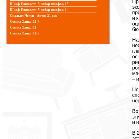
Пр
Шкаф Елизавета-5 набор шкафов-15
эк
Шкаф Елизавета-5 набор шкафов-14
пр
Спальня Челси - Артис 21 век
и 
Стенка Элика 02-7
оц
Стенка Элика 02
бю
Стенка Элика 02-5
На
не
гл
ос
ри
ро
ма
– 
Не
сп
не
Во
эт
и 
В 
эт