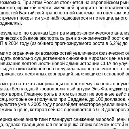
возможно. При этом Россия столкнется на европейском рынк
зможно, иракской нефти, имеющей приоритет по политичес
щностей Балтийской транспортной системы, по оценкам ряд
струмент покрытия уже наблюдающегося и потенциального 
рданеллы.
результате, по оценкам Центра макроэкономического анализ
зических объемов экспорта сырья в экономический рост сниз
П в 2004 году (из общего прогнозируемого роста в 6,2%) до 
мимо ограничения возможностей увеличения физических объ
идать довольно существенное снижение мировых цен на неф
тивизация деятельности новой администрации США по улуч
езидентских выборов она получила наконец возможность сд
ериканских нефтяных корпораций, являющихся основной оп
смотря на то что американцы по-прежнему склонны преуме
казал бесплодный кровопролитный штурм Эль-Фаллуджи сра
иротворен. Главную роль в этом сыграют не военные дейст
сяц, которые они получали при Саддаме, до 100 долларов, к
зультате уже в 2005 году произойдет некоторое увеличение
емии» в цене, которая сейчас оценивается в 6–8 долларов з
ериканские аналитики планируют снижение мировой цены н
да, однако традиционная переоценка своих возможностей и