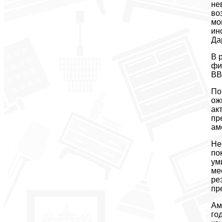
не
во
мо
ин
Да
В 
фи
ВВ
По
ож
ак
пр
ам
Не
по
ум
ме
ре
пр
Ам
го