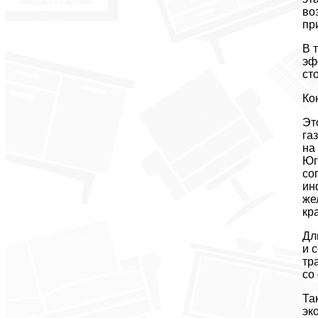
во
пр
В 
эф
ст
Ко
Эт
га
на
Юг
со
ин
же
кр
Дл
и 
тр
со
Та
эк