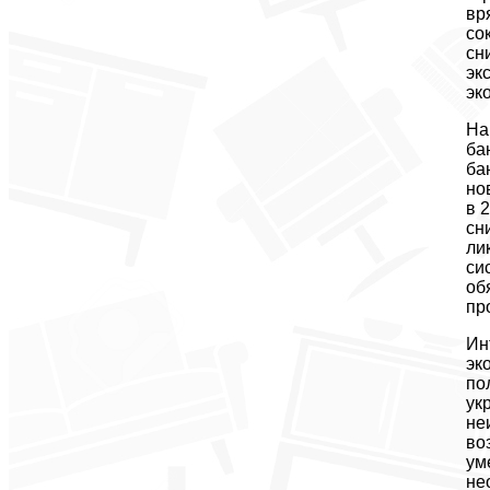
вр
со
сн
эк
эк
На
ба
ба
но
в 
сн
ли
си
об
пр
Ин
эк
по
ук
не
во
ум
не