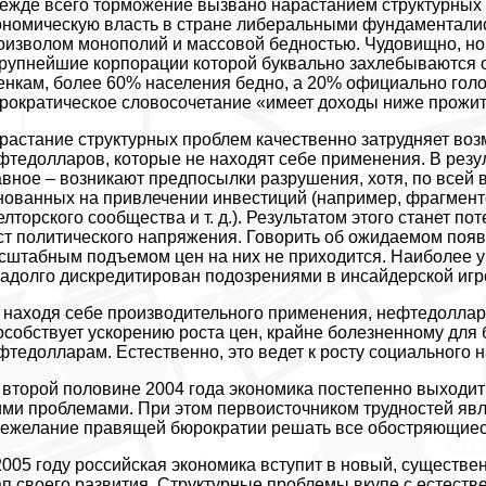
ежде всего торможение вызвано нарастанием структурных
ономическую власть в стране либеральными фундаментали
оизволом монополий и массовой бедностью. Чудовищно, но н
крупнейшие корпорации которой буквально захлебываются 
енкам, более 60% населения бедно, а 20% официально голо
рократическое словосочетание «имеет доходы ниже прожи
растание структурных проблем качественно затрудняет во
фтедолларов, которые не находят себе применения. В резул
авное – возникают предпосылки разрушения, хотя, по всей в
нованных на привлечении инвестиций (например, фрагменто
елторского сообщества и т. д.). Результатом этого станет 
ст политического напряжения. Говорить об ожидаемом по
сштабным подъемом цен на них не приходится. Наиболее у
надолго дискредитирован подозрениями в инсайдерской игр
 находя себе производительного применения, нефтедоллары
особствует ускорению роста цен, крайне болезненному для
фтедолларам. Естественно, это ведет к росту социального 
 второй половине 2004 года экономика постепенно выходит 
ими проблемами. При этом первоисточником трудностей явл
нежелание правящей бюрократии решать все обостряющиес
2005 году российская экономика вступит в новый, существ
ап своего развития. Структурные проблемы вкупе с естеств