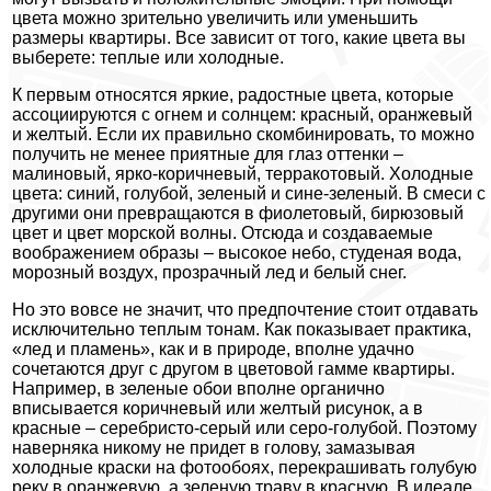
цвета можно зрительно увеличить или уменьшить
размеры квартиры. Все зависит от того, какие цвета вы
выберете: теплые или холодные.
К первым относятся яркие, радостные цвета, которые
ассоциируются с огнем и солнцем: красный, оранжевый
и желтый. Если их правильно скомбинировать, то можно
получить не менее приятные для глаз оттенки –
малиновый, ярко-коричневый, терракотовый. Холодные
цвета: синий, голубой, зеленый и сине-зеленый. В смеси с
другими они превращаются в фиолетовый, бирюзовый
цвет и цвет морской волны. Отсюда и создаваемые
воображением образы – высокое небо, студеная вода,
морозный воздух, прозрачный лед и белый снег.
Но это вовсе не значит, что предпочтение стоит отдавать
исключительно теплым тонам. Как показывает практика,
«лед и пламень», как и в природе, вполне удачно
сочетаются друг с другом в цветовой гамме квартиры.
Например, в зеленые обои вполне органично
вписывается коричневый или желтый рисунок, а в
красные – серебристо-серый или серо-голубой. Поэтому
наверняка никому не придет в голову, замазывая
холодные краски на фотообоях, перекрашивать голубую
реку в оранжевую, а зеленую траву в красную. В идеале