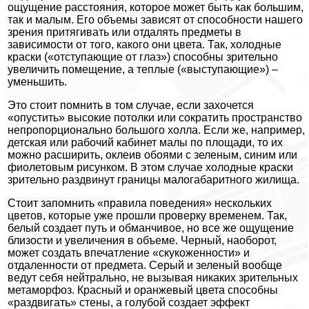
ощущение расстояния, которое может быть как большим,
так и малым. Его объемы зависят от способности нашего
зрения притягивать или отдалять предметы в
зависимости от того, какого они цвета. Так, холодные
краски («отступающие от глаз») способны зрительно
увеличить помещение, а теплые («выступающие») –
уменьшить.
Это стоит помнить в том случае, если захочется
«опустить» высокие потолки или сократить пространство
непропорционально большого холла. Если же, например,
детская или рабочий кабинет малы по площади, то их
можно расширить, оклеив обоями с зеленым, синим или
фиолетовым рисунком. В этом случае холодные краски
зрительно раздвинут границы малогабаритного жилища.
Стоит запомнить «правила поведения» нескольких
цветов, которые уже прошли проверку временем. Так,
белый создает путь и обманчивое, но все же ощущение
близости и увеличения в объеме. Черный, наоборот,
может создать впечатление «скукоженности» и
отдаленности от предмета. Серый и зеленый вообще
ведут себя нейтрально, не вызывая никаких зрительных
метаморфоз. Красный и оранжевый цвета способны
«раздвигать» стены, а голубой создает эффект