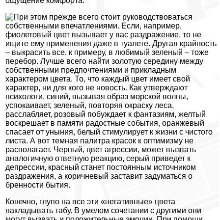
ощущение комфорта.
При этом прежде всего стоит руководствоваться
собственными впечатлениями. Если, например,
фиолетовый цвет вызывает у вас раздражение, то не
ищите ему применения даже в туалете. Другая крайность
– выкрасить все, к примеру, в любимый зеленый – тоже
перебор. Лучше всего найти золотую середину между
собственными предпочтениями и прикладным
характером цвета. То, что каждый цвет имеет свой
характер, ни для кого не новость. Как утверждают
психологи, синий, вызывая образ морской волны,
успокаивает, зеленый, повторяя окраску леса,
расслабляет, розовый побуждает к фантазиям, желтый
воскрешает в памяти радостные события, оранжевый
спасает от уныния, белый стимулирует к жизни с чистого
листа. А вот темная палитра красок к оптимизму не
располагает. Черный, цвет агрессии, может вызвать
аналогичную ответную реакцию, серый приведет к
депрессии, красный станет постоянным источником
раздражения, а коричневый заставит задуматься о
бренности бытия.
Конечно, глупо на все эти «негативные» цвета
накладывать табу. В умелом сочетании с другими они
могут вызвать и положительные эмоции. При помощи