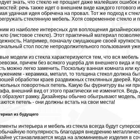
едует знать, что стекло не прощает даже малейших ошибок и 
нкостей: речь также идет о внешнем виде каждого готового 
мая удачная идея обречена на провал. Тот же подход к стекл
регружать стеклянную мебель. Хотя современное стекло и 
ним из наиболее интересных для воплощения дизайнерских
екло (листовое стекло). Этот практичный материал позволяе
дежность. Например, поначалу смущающие своей хрупкость
рнальный стол после непродолжительного пользования уже
вые модели из стекла характеризуются тем, что вся мебель 
ревозки, причем без всякого ущерба для внешнего вида и 
сть можно легко заменить. Поскольку ванная комната или 
ружением - керамика, металл, то толщина стекол должна бы
рошей обработки краев раздвижных стеклянных дверей. Кр
екольных поворотных петель. Какую бы фурнитуру вы ни пр
афа, внешний вид от этого практически не изменится. Ведь
х образуют рамку. Дизайнеры обычно обыгрывают модель, п
саются петель - они должны встать на свои места!
ериал из будущего
ементы интерьера и мебель из стекла всегда будут супер
обычайную популярность благодаря внедрению металлическ
зайне устанавливается мода на алюминиевые изделия в соче