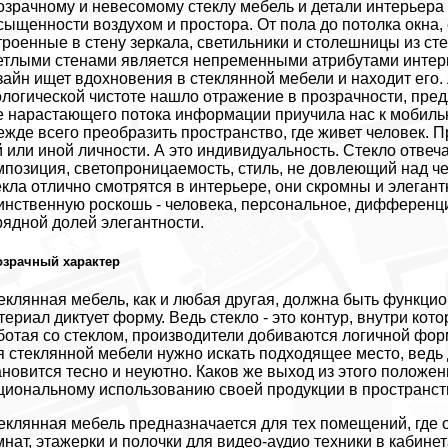
озрачному и невесомому стеклу мебель и детали интерьера 
сыщенности воздухом и простора. От пола до потолка окна,
троенные в стену зеркала, светильники и столешницы из стек
етлыми стенами является непременными атрибутами интер
зайн ищет вдохновения в стеклянной мебели и находит его
ологической чистоте нашло отражение в прозрачности, пре
е нарастающего потока информации приучила нас к мобильн
ежде всего преобразить пространство, где живет человек. 
й или иной личности. А это индивидуальность. Стекло отве
мпозиция, светопроницаемость, стиль, не довлеющий над ч
екла отлично смотрятся в интерьере, они скромны и элегант
инственную роскошь - человека, персональное, дифференци
рядной долей элегантности.
озрачный характер
еклянная мебель, как и любая другая, должна быть функциона
териал диктует форму. Ведь стекло - это контур, внутри ко
ботая со стеклом, производители добиваются логичной форм
я стеклянной мебели нужно искать подходящее место, ведь
ановится тесно и неуютно. Каков же выход из этого положе
циональному использованию своей продукции в пространст
еклянная мебель предназначается для тех помещений, где 
мнат, этажерки и полочки для видео-аудио техники в кабин