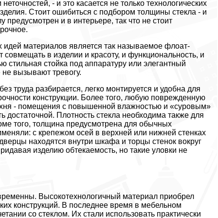
неточностей, - и это касается не только технологических
изделия. Стоит ошибиться с подбором толщины стекла - и
у предусмотрен и в интерьере, так что не стоит
прочное.
 идей материалов является так называемое флоат-
т совмещать в изделии и красоту, и функциональность, и
ю стильная стойка под аппаратуру или элегантный
 не вызывают тревогу.
без труда разбирается, легко монтируется и удобна для
прочности конструкции. Более того, любую поврежденную
кухня - помещения с повышенной влажностью и «суровым»
ть достаточной. Плотность стекла необходима также для
оме того, толщина предусмотрена для обычных
именяли: с крепежом осей в верхней или нижней стенках
 дверцы находятся внутри шкафа и торцы стенок вокруг
ридавая изделию обтекаемость, но такие уловки не
современны. Высокотехнологичный материал приобрел
их конструкций. В последнее время в мебельном
тании со стеклом. Их стали использовать практически