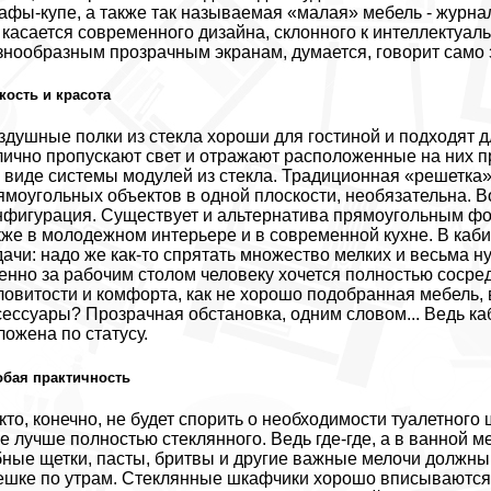
афы-купе, а также так называемая «малая» мебель - журна
 касается современного дизайна, склонного к интеллектуал
знообразным прозрачным экранам, думается, говорит само 
кость и красота
здушные полки из стекла хороши для гостиной и подходят д
лично пропускают свет и отражают расположенные на них пр
в виде системы модулей из стекла. Традиционная «решетка
ямоугольных объектов в одной плоскости, необязательна. 
нфигурация. Существует и альтернатива прямоугольным фо
кже в молодежном интерьере и в современной кухне. В каб
дачи: надо же как-то спрятать множество мелких и весьма 
енно за рабочим столом человеку хочется полностью сосред
ловитости и комфорта, как не хорошо подобранная мебель,
сессуары? Прозрачная обстановка, одним словом... Ведь каби
ложена по статусу.
обая практичность
кто, конечно, не будет спорить о необходимости туалетног
е лучше полностью стеклянного. Ведь где-где, а в ванной 
бные щетки, пасты, бритвы и другие важные мелочи должны б
ешке по утрам. Стеклянные шкафчики хорошо вписываются 