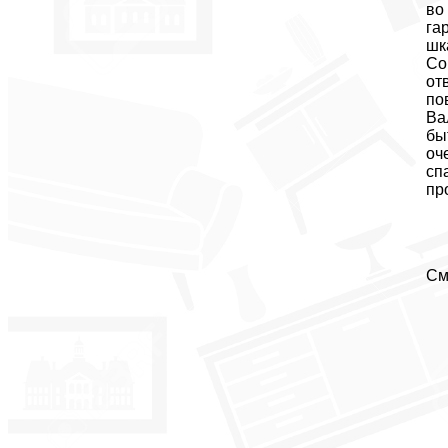
во
га
шк
Со
от
по
Ва
бы
оч
сп
пр
См