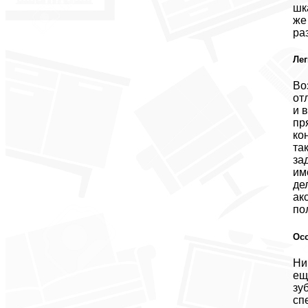
шк
же
ра
Лег
Во
от
и 
пр
ко
та
за
им
де
ак
по
Ос
Ни
ещ
зу
сп