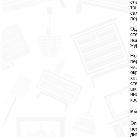
сл
то
са
пе
Од
ст
на
жу
Но
пе
ча
ок
хо
ст
шк
ни
ка
Мат
Эл
не
ди