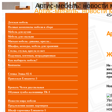
Артис-мебель: новости
Артис-мебель: новости 
45
Детская мебель
Полные комплекты мебели в сборе
А
Мебель для кухни
Мебель для спальни
Мягкая мебель: диваны, кресла...
Шкафы, комоды, мебель для хранения
Столы, стулья, кресла и свет
Ж
Надувная, плетеная, нетрадиционная
Как выбирать мебель?
Не 
Контакты
жиз
реш
Стенка Элика 02-6
при
Прихожая Елизавета-3
Но
Кровать Челси двуспальная
Обувная тумба-калошница ТК-3
Ув
Новости мира мебели
св
Предложения наших партнеров
но
Шкаф-гармошка Елизавета-5