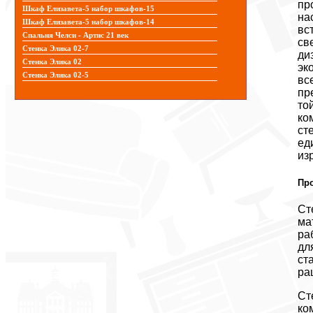
пр
Шкаф Елизавета-5 набор шкафов-15
на
Шкаф Елизавета-5 набор шкафов-14
вс
Спальня Челси - Артис 21 век
св
Стенка Элика 02-7
ди
Стенка Элика 02
эк
Стенка Элика 02-5
вс
пр
то
ко
ст
ед
из
Пр
Ст
ма
ра
дл
ст
ра
Ст
ко