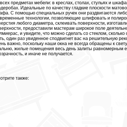
 всех предметах мебели: в креслах, столах, стульях и шка
рдеробах. Идеальные по качеству гладкие плоскости матово
афа. С помощью специальных ручек они раздвигаются либо 
временные технологии, позволяющие шлифовать и полирова
верстия любого диаметра, склеивать поверхности, изготавл
верхности, предоставили мастерам широкое поле деятельнос
лмиерас, и увидите, что можно сделать со стеклом, скольк
ть, один раз увиденное сподвигнет вас на решительную рек
ень важно, поскольку наши окна не всегда обращены к свету
альню, жилые помещения весь день залиты равномерным ест
озрачность, и иначе не получается.
отрите также: