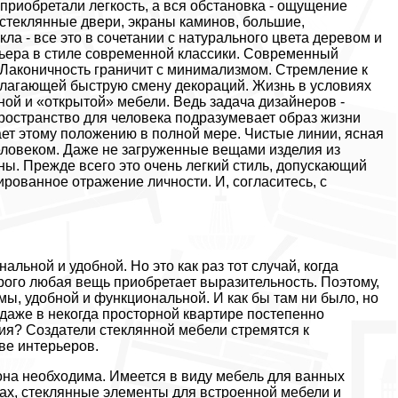
приобретали легкость, а вся обстановка - ощущение
 стеклянные двери, экраны каминов, большие,
ла - все это в сочетании с натурального цвета деревом и
ьера в стиле современной классики. Современный
. Лаконичность граничит с минимализмом. Стремление к
длагающей быструю смену декораций. Жизнь в условиях
ой и «открытой» мебели. Ведь задача дизайнеров -
Пространство для человека подразумевает образ жизни
чает этому положению в полной мере. Чистые линии, ясная
еловеком. Даже не загруженные вещами изделия из
ны. Прежде всего это очень легкий стиль, допускающий
рованное отражение личности. И, согласитесь, с
льной и удобной. Но это как раз тот случай, когда
торого любая вещь приобретает выразительность. Поэтому,
ы, удобной и функциональной. И как бы там ни было, но
 даже в некогда просторной квартире постепенно
ния? Создатели стеклянной мебели стремятся к
ве интерьеров.
она необходима. Имеется в виду мебель для ванных
етах, стеклянные элементы для встроенной мебели и