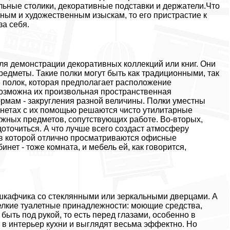
льные столики, декоративные подставки и держатели.Что
ьным и художественным изыскам, то его пристрастие к
за себя.
ля демонстрации декоративных коллекций или книг. Они
едметы. Такие полки могут быть как традиционными, так
» полок, которая предполагает расположение
Возможна их произвольная пространственная
рмам - закругления разной величины. Полки уместны
инетах с их помощью решаются чисто утилитарные
нужных предметов, сопутствующих работе. Во-вторых,
оточиться. А что лучше всего создаст атмосферу
 в которой отлично просматриваются офисные
нет - тоже комната, и мебель ей, как говорится,
о шкафчика со стеклянными или зеркальными дверцами. А
мелкие туалетные принадлежности: моющие средства,
ыть под рукой, то есть перед глазами, особенно в
в интерьер кухни и выглядят весьма эффектно. Но