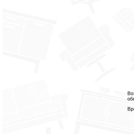
Во
об
Вр