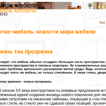
 мира мебели
мира мебели
4545
Как
ртис-мебель: новости мира мебели
изнь так прозрачна
секрет, что мебель обычно «съедает» большую часть пространства
ненного пространства в типовых квартирах. Но планировочные реше
ают проблему зрительного расширения жилой среды. Ведь хочется 
ходит опять же мебель, но только стеклянная. А также стены, двери
вому времени - новые материалы
В начале XX века конструктивисты впервые предложили исп
леченные идеей создания жилища нового поколения для лю
оими силуэтами на океанские лайнеры, плывущие в счастл
вые стили, но стекло уже не сдавало своих позиций, орган