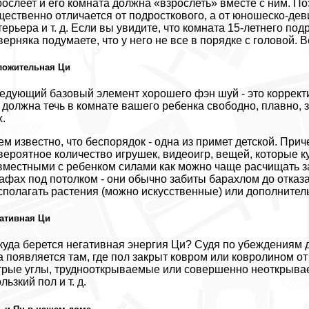
рослеет и его комната должна «взрослеть» вместе с ним. П
щественно отличается от подросткового, а от юношеско-дев
терьера и т. д. Если вы увидите, что комната 15-летнего по
верняка подумаете, что у него не все в порядке с головой. В
ложительная Ци
едующий базовый элемент хорошего фэн шуй - это корректи
 должна течь в комнате вашего ребенка свободно, плавно, з
х.
ем известно, что беспорядок - одна из примет детской. При
вероятное количество игрушек, видеоигр, вещей, которые к
вместными с ребенком силами как можно чаще расчищать з
афах под потолком - они обычно забиты барахлом до отказа
сполагать растения (можно искусственные) или дополнител
ативная Ци
куда берется негативная энергия Ци? Судя по убеждениям 
а появляется там, где пол закрыт ковром или ковролином о
трые углы, труднооткрываемые или совершенно неоткрывае
льзкий пол и т. д.