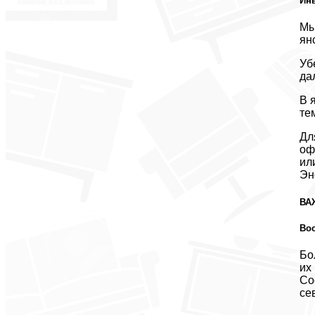
Инь
Мы
ян
Уб
да
В 
те
Дл
оф
ил
Эн
ВА
Вос
Бо
их
Со
се