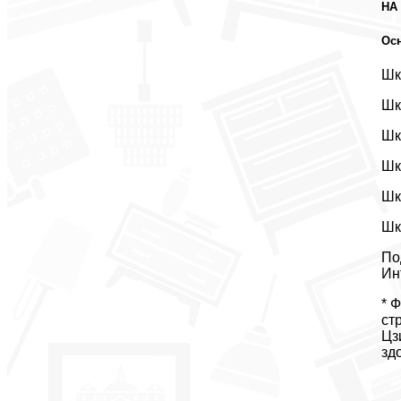
НА
Ос
Шк
Шк
Шк
Шк
Шк
Шк
По
Ин
* 
ст
Цз
зд