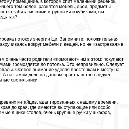
оэтому помещение, в котором спит маленький ребенок,
ичьего тем более: разнятся мебель, обои, предметы
дростка забита мягкими игрушками и кубиками, вы
едь так?
ровка потоков энергии Ци. Запомните, положительная
акручиваясь вокруг мебели и вещей, но не «застревая» в
чем очень часто родители «помогают» им в этом: покупают
учами громоздятся до потолка. Это неправильно. Следует
авалы. Особое внимание уделяя простенкам и месту на
. А на самом деле на данном пространстве следует
ьные светильники.
древних китайцев, адаптированных к нашему времени,
т края до края, где имеются выступающие или особо
мые ящики столов, очень крупные ручки у шкафов,