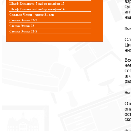
вз
Шкаф Елизавета-5 набор шкафов-15
су
Шкаф Елизавета-5 набор шкафов-14
ин
Спальня Челси - Артис 21 век
на
Стенка Элика 02-7
Стенка Элика 02
По
Стенка Элика 02-5
Сл
Ци
ни
Вс
не
со
шк
ра
Нег
От
он
ос
ско