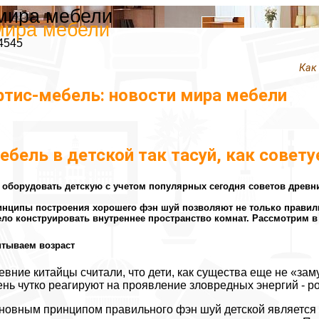
 мира мебели
мира мебели
4545
Как
ртис-мебель: новости мира мебели
ебель в детской так тасуй, как совету
 оборудовать детскую с учетом популярных сегодня советов древн
нципы построения хорошего фэн шуй позволяют не только правильн
ло конструировать внутреннее пространство комнат. Рассмотрим 
итываем возраст
евние китайцы считали, что дети, как существа еще не «з
ень чутко реагируют на проявление зловредных энергий - ро
новным принципом правильного фэн шуй детской является п