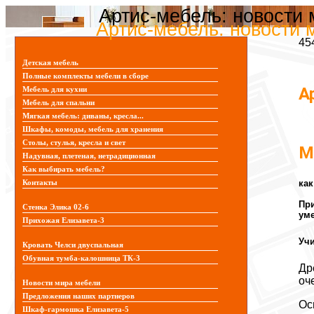
Артис-мебель: новости
Артис-мебель: новости 
45
Детская мебель
Полные комплекты мебели в сборе
А
Мебель для кухни
Мебель для спальни
Мягкая мебель: диваны, кресла...
Шкафы, комоды, мебель для хранения
Столы, стулья, кресла и свет
М
Надувная, плетеная, нетрадиционная
Как выбирать мебель?
как
Контакты
При
Стенка Элика 02-6
уме
Прихожая Елизавета-3
Уч
Кровать Челси двуспальная
Обувная тумба-калошница ТК-3
Др
оч
Новости мира мебели
Предложения наших партнеров
Ос
Шкаф-гармошка Елизавета-5