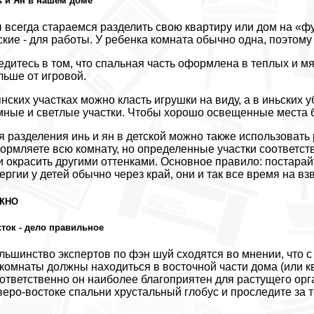
 и Ян в нашем доме
 всегда стараемся разделить свою квартиру или дом на «фун
ские - для работы. У ребенка комната обычно одна, поэтому
едитесь в том, что спальная часть оформлена в теплых и мя
льше от игровой.
янских участках можно класть игрушки на виду, а в иньских 
мные и светлые участки. Чтобы хорошо освещенные места б
я разделения инь и ян в детской можно также использовать
ормляете всю комнату, но определенные участки соответс
и окрасить другими оттенками. Основное правило: постарай
ергии у детей обычно через край, они и так все время на вз
ЖНО
ток - дело правильное
льшинство экспертов по фэн шуй сходятся во мнении, что с 
 комнаты должны находиться в восточной части дома (или ква
ответственно он наиболее благоприятен для растущего орг
веро-востоке спальни хрустальный глобус и проследите за 