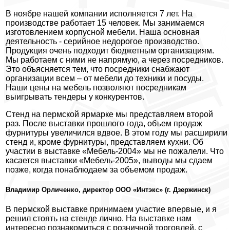
В ноябре нашей компании исполняется 7 лет. На
производстве работает 15 человек. Мы занимаемся
изготовлением корпусной мебели. Наша основная
деятельность - серийное недорогое производство.
Продукция очень подходит бюджетным организациям.
Мы работаем с ними не напрямую, а через посредников.
Это объясняется тем, что посредники снабжают
организации всем – от мебели до техники и посуды.
Наши цены на мебель позволяют посредникам
выигрывать тендеры у конкурентов.
Стенд на пермской ярмарке мы представляем второй
раз. После выставки прошлого года, объем продаж
фурнитуры увеличился вдвое. В этом году мы расширили
стенд и, кроме фурнитуры, представляем кухни. Об
участии в выставке «Мебель-2004» мы не пожалели. Что
касается выставки «Мебель-2005», выводы мы сдаем
позже, когда понаблюдаем за объемом продаж.
Владимир Орличенко, директор ООО «Интэкс» (г. Дзержинск)
В пермской выставке принимаем участие впервые, и я
решил стоять на стенде лично. На выставке нам
интересно познакомиться с розничной торговлей, с