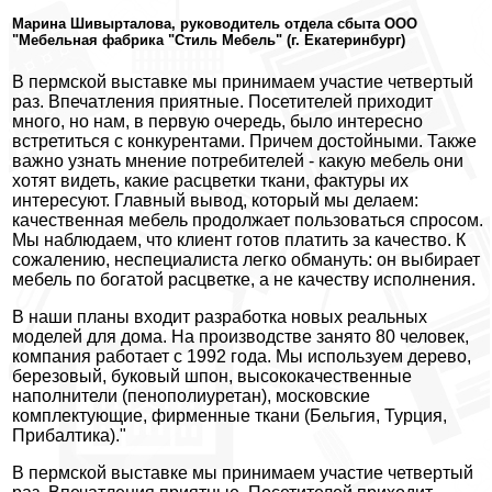
Марина Шивырталова, руководитель отдела сбыта ООО
"Мебельная фабрика "Стиль Мебель" (г. Екатеринбург)
В пермской выставке мы принимаем участие четвертый
раз. Впечатления приятные. Посетителей приходит
много, но нам, в первую очередь, было интересно
встретиться с конкурентами. Причем достойными. Также
важно узнать мнение потребителей - какую мебель они
хотят видеть, какие расцветки ткани, фактуры их
интересуют. Главный вывод, который мы делаем:
качественная мебель продолжает пользоваться спросом.
Мы наблюдаем, что клиент готов платить за качество. К
сожалению, неспециалиста легко обмануть: он выбирает
мебель по богатой расцветке, а не качеству исполнения.
В наши планы входит разработка новых реальных
моделей для дома. На производстве занято 80 человек,
компания работает с 1992 года. Мы используем дерево,
березовый, буковый шпон, высококачественные
наполнители (пенополиуретан), московские
комплектующие, фирменные ткани (Бельгия, Турция,
Прибалтика)."
В пермской выставке мы принимаем участие четвертый