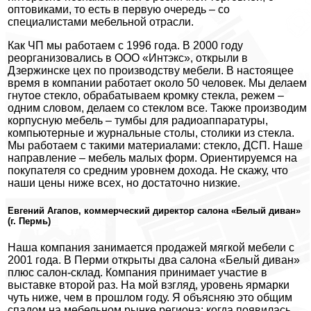
оптовиками, то есть в первую очередь – со
специалистами мебельной отрасли.
Как ЧП мы работаем с 1996 года. В 2000 году
реорганизовались в ООО «Интэкс», открыли в
Дзержинске цех по производству мебели. В настоящее
время в компании работает около 50 человек. Мы делаем
гнутое стекло, обрабатываем кромку стекла, режем –
одним словом, делаем со стеклом все. Также производим
корпусную мебель – тумбы для радиоаппаратуры,
компьютерные и журнальные столы, столики из стекла.
Мы работаем с такими материалами: стекло, ДСП. Наше
направление – мебель малых форм. Ориентируемся на
покупателя со средним уровнем дохода. Не скажу, что
наши цены ниже всех, но достаточно низкие.
Евгений Агапов, коммерческий директор салона «Белый диван»
(г. Пермь)
Наша компания занимается продажей мягкой мебели с
2001 года. В Перми открыты два салона «Белый диван»
плюс салон-склад. Компания принимает участие в
выставке второй раз. На мой взгляд, уровень ярмарки
чуть ниже, чем в прошлом году. Я объясняю это общим
спадом на мебельном рынке региона: когда появилась