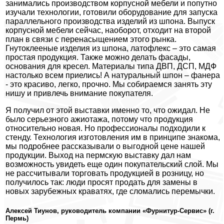
занимались производством корпусной мебели и попутно
изучали технологии, готовили оборудование для запуска
параллельного производства изделий из шпона. Выпуск
корпусной мебели сейчас, наоборот, отходит на второй
план в связи с перенасыщением этого рынка.
Гнутоклееные изделия из шпона, латофлекс – это самая
простая продукция. Также можно делать фасады,
основания для кресел. Материалы типа ДВП, ДСП, МДФ
настолько всем приелись! А натуральный шпон – фанера
- это красиво, легко, прочно. Мы собираемся занять эту
нишу и привлечь внимание покупателя.
Я получил от этой выставки именно то, что ожидал. Не
было серьезного ажиотажа, потому что продукция
относительно новая. Но профессионалы подходили к
стенду. Технология изготовления им в принципе знакома,
мы подробнее рассказывали о выгодной цене нашей
продукции. Выход на пермскую выставку дал нам
возможность увидеть еще один покупательский слой. Мы
не рассчитывали торговать продукцией в розницу, но
получилось так: люди просят продать для замены в
новых зарубежных краватях, где сломались перемычки.
Алексей Тиунов, руководитель компании «Фурнитур-Сервис» (г.
Пермь)