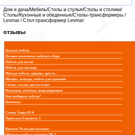
Дом и дача/Мебель/Столы и стулья/Столы и столики/
Столы/Кухонные и обеденные/Столы-трансформеры /
Levmar / Стол-трансформер Levmar:
отзывы
Детская мебель
Полные комплекты мебели в сборе
Мебель для кухни
Мебель для спальни
Мягкая мебель: диваны, кресла...
Шкафы, комоды, мебель для хранения
Столы, стулья, кресла и свет
Надувная, плетеная, нетрадиционная
Как выбирать мебель?
Контакты
Стенка Элика 02-6
Прихожая Елизавета-3
Кровать Челси двуспальная
Обувная тумба-калошница ТК-3