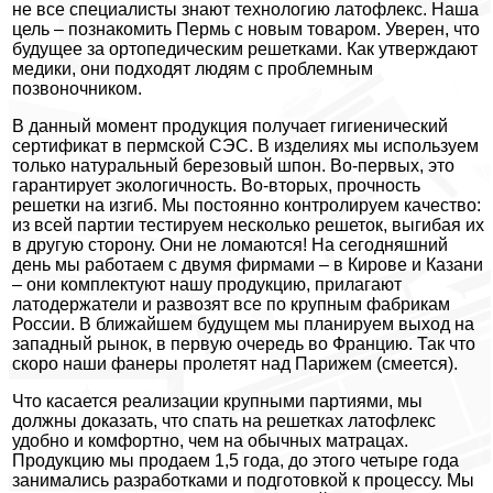
не все специалисты знают технологию латофлекс. Наша
цель – познакомить Пермь с новым товаром. Уверен, что
будущее за ортопедическим решетками. Как утверждают
медики, они подходят людям с проблемным
позвоночником.
В данный момент продукция получает гигиенический
сертификат в пермской СЭС. В изделиях мы используем
только натуральный березовый шпон. Во-первых, это
гарантирует экологичность. Во-вторых, прочность
решетки на изгиб. Мы постоянно контролируем качество:
из всей партии тестируем несколько решеток, выгибая их
в другую сторону. Они не ломаются! На сегодняшний
день мы работаем с двумя фирмами – в Кирове и Казани
– они комплектуют нашу продукцию, прилагают
латодержатели и развозят все по крупным фабрикам
России. В ближайшем будущем мы планируем выход на
западный рынок, в первую очередь во Францию. Так что
скоро наши фанеры пролетят над Парижем (смеется).
Что касается реализации крупными партиями, мы
должны доказать, что спать на решетках латофлекс
удобно и комфортно, чем на обычных матрацах.
Продукцию мы продаем 1,5 года, до этого четыре года
занимались разработками и подготовкой к процессу. Мы