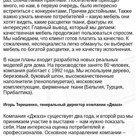
раз. Впечатления приятные. Посетителей приходит
много, но нам, в первую очередь, было интересно
встретиться с конкурентами. Причем достойными. Также
важно узнать мнение потребителей – какую мебель они
хотят видеть, какие расцветки ткани, фактуры их
интересуют. Главный вывод, который мы делаем:
качественная мебель продолжает пользоваться спросом.
Мы наблюдаем, что клиент готов платить за качество. К
сожалению, неспециалиста легко обмануть: он выбирает
мебель по богатой расцветке, а не качеству исполнения.
В наши планы входит разработка новых реальных
моделей для дома. На производстве занято 80 человек,
компания работает с 1992 года. Мы используем дерево,
березовый, буковый шпон, высококачественные
наполнители (пенополиуретан), московские
комплектующие, фирменные ткани (Бельгия, Турция,
Прибалтика).
Игорь Терешенко, генеральный директор компании «Джазз»
Компания «Джазз» существует два года, и второй раз мы
принимаем участие в выставке – нам нужно показать
себя. Нам интересна оценка потребителей и
профессионалов. Основное направление компании –