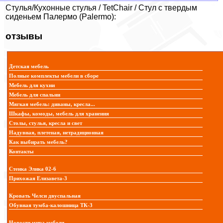
Стулья/Кухонные стулья / TetChair / Стул с твердым
сиденьем Палермо (Palermo):
отзывы
Детская мебель
Полные комплекты мебели в сборе
Мебель для кухни
Мебель для спальни
Мягкая мебель: диваны, кресла...
Шкафы, комоды, мебель для хранения
Столы, стулья, кресла и свет
Надувная, плетеная, нетрадиционная
Как выбирать мебель?
Контакты
Стенка Элика 02-6
Прихожая Елизавета-3
Кровать Челси двуспальная
Обувная тумба-калошница ТК-3
Новости мира мебели