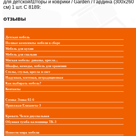
для детской/Шторы и коврики / Garden / Гардина (300х260
см) 1 шт. C 8189:
отзывы
Детская мебель
Полные комплекты мебели в сборе
Мебель для кухни
Мебель для спальни
Мягкая мебель: диваны, кресла...
Шкафы, комоды, мебель для хранения
Столы, стулья, кресла и свет
Надувная, плетеная, нетрадиционная
Как выбирать мебель?
Контакты
Стенка Элика 02-6
Прихожая Елизавета-3
Кровать Челси двуспальная
Обувная тумба-калошница ТК-3
Новости мира мебели