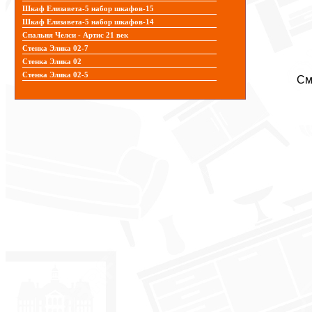
Шкаф Елизавета-5 набор шкафов-15
Шкаф Елизавета-5 набор шкафов-14
Спальня Челси - Артис 21 век
Стенка Элика 02-7
Стенка Элика 02
Стенка Элика 02-5
См