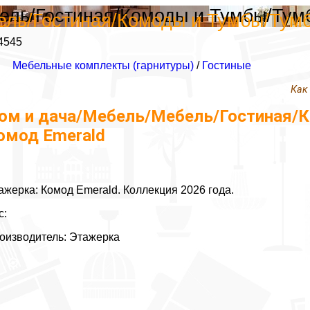
ель/Гостиная/Комоды и Тумбы/Тумб
ль/Гостиная/Комоды и Тумбы/Тумб
4545
Мебельные комплекты (гарнитуры)
/
Гостиные
Как
ом и дача/Мебель/Мебель/Гостиная/К
омод Emerald
ажерка: Комод Emerald. Коллекция 2026 года.
с:
оизводитель: Этажерка