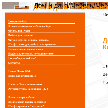
Дом и дача/Мебель/Меб
Дом и дача/Мебель/Мебе
45
Детская мебель
Полные комплекты мебели в сборе
Мебель для кухни
Мебель для спальни
Д
Мягкая мебель: диваны, кресла...
Шкафы, комоды, мебель для хранения
К
Столы, стулья, кресла и свет
Надувная, плетеная, нетрадиционная
Как выбирать мебель?
Контакты
Эт
Стенка Элика 02-6
Ве
Прихожая Елизавета-3
Пр
Кровать Челси двуспальная
Обувная тумба-калошница ТК-3
Новости мира мебели
Предложения наших партнеров
Шкаф-гармошка Елизавета-5