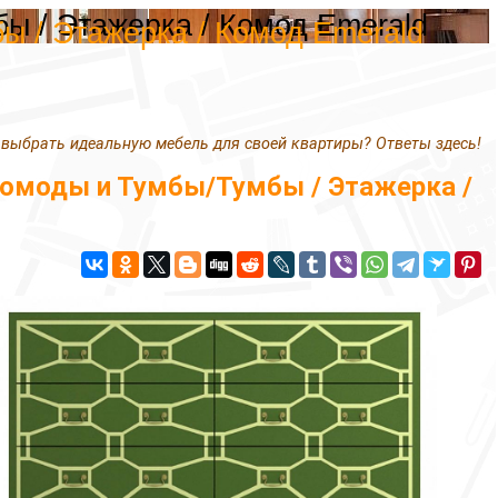
ы / Этажерка / Комод Emerald
ы / Этажерка / Комод Emerald
 выбрать идеальную мебель для своей квартиры? Ответы здесь!
омоды и Тумбы/Тумбы / Этажерка /