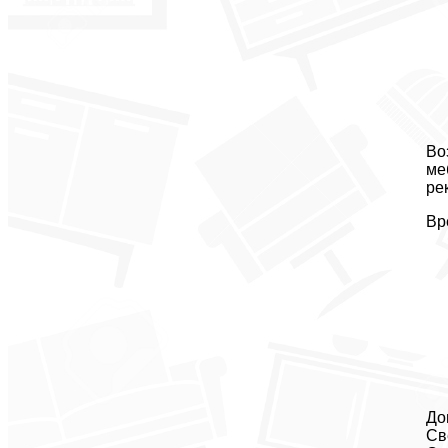
Во
ме
ре
Вр
До
Св