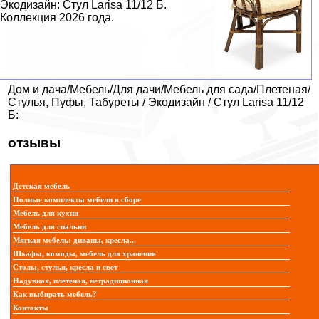
Экодизайн: Стул Larisa 11/12 Б.
Коллекция 2026 года.
Дом и дача/Мебель/Для дачи/Мебель для сада/Плетеная/
Стулья, Пуфы, Табуреты / Экодизайн / Стул Larisa 11/12
Б:
отзывы
Детская мебель
Полные комплекты мебели в сборе
Мебель для кухни
Мебель для спальни
Мягкая мебель: диваны, кресла...
Шкафы, комоды, мебель для хранения
Столы, стулья, кресла и свет
Надувная, плетеная, нетрадиционная
Как выбирать мебель?
Контакты