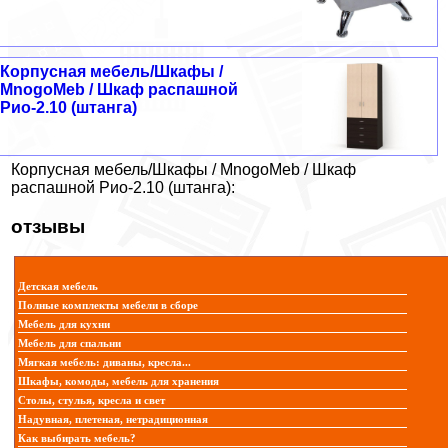
Корпусная мебель/Шкафы /
MnogoMeb / Шкаф распашной
Рио-2.10 (штанга)
Корпусная мебель/Шкафы / MnogoMeb / Шкаф
распашной Рио-2.10 (штанга):
отзывы
Детская мебель
Полные комплекты мебели в сборе
Мебель для кухни
Мебель для спальни
Мягкая мебель: диваны, кресла...
Шкафы, комоды, мебель для хранения
Столы, стулья, кресла и свет
Надувная, плетеная, нетрадиционная
Как выбирать мебель?