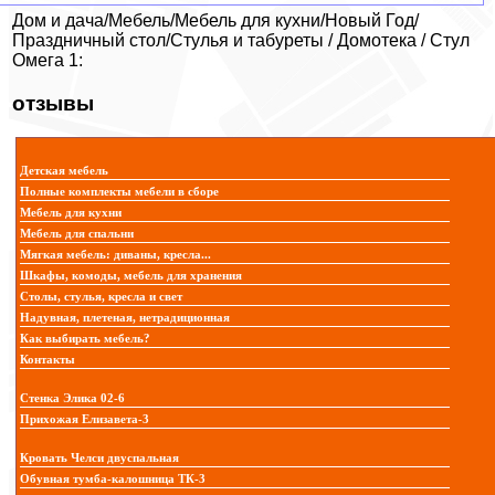
Дом и дача/Мебель/Мебель для кухни/Новый Год/
Праздничный стол/Стулья и табуреты / Домотека / Стул
Омега 1:
отзывы
Детская мебель
Полные комплекты мебели в сборе
Мебель для кухни
Мебель для спальни
Мягкая мебель: диваны, кресла...
Шкафы, комоды, мебель для хранения
Столы, стулья, кресла и свет
Надувная, плетеная, нетрадиционная
Как выбирать мебель?
Контакты
Стенка Элика 02-6
Прихожая Елизавета-3
Кровать Челси двуспальная
Обувная тумба-калошница ТК-3