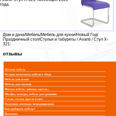
года.
Дом и дача/Мебель/Мебель для кухни/Новый Год/
Праздничный стол/Стулья и табуреты / Avanti / Стул X-
321:
отзывы
Детская мебель
Полные комплекты мебели в сборе
Мебель для кухни
Мебель для спальни
Мягкая мебель: диваны, кресла...
Шкафы, комоды, мебель для хранения
Столы, стулья, кресла и свет
Надувная, плетеная, нетрадиционная
Как выбирать мебель?
Контакты