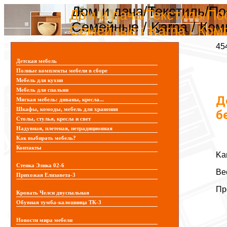
Дом и дача/Текстиль/П
Дом и дача/Текстиль/По
Семейные / Karna / Ко
Семейные / Karna / Ко
45
Детская мебель
Полные комплекты мебели в сборе
Мебель для кухни
Мебель для спальни
Д
Мягкая мебель: диваны, кресла...
Шкафы, комоды, мебель для хранения
б
Столы, стулья, кресла и свет
Надувная, плетеная, нетрадиционная
Как выбирать мебель?
Контакты
Ka
Стенка Элика 02-6
Ве
Прихожая Елизавета-3
Пр
Кровать Челси двуспальная
Обувная тумба-калошница ТК-3
Новости мира мебели