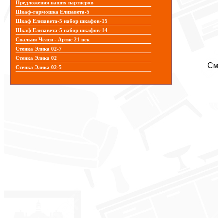
Предложения наших партнеров
Шкаф-гармошка Елизавета-5
Шкаф Елизавета-5 набор шкафов-15
Шкаф Елизавета-5 набор шкафов-14
Спальня Челси - Артис 21 век
Стенка Элика 02-7
Стенка Элика 02
См
Стенка Элика 02-5