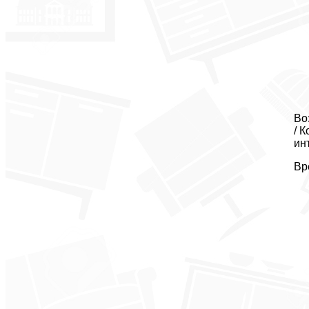
Во
/ 
ин
Вр