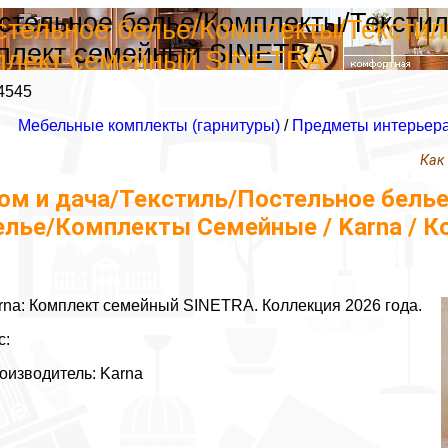
остельное белье/Комплекты/Тексти
стельное белье/Комплекты/Тексти
мплект семейный SINETRA
мплект семейный SINETRA
4545
Мебельные комплекты (гарнитуры)
/
Предметы интерьер
Как
ом и дача/Текстиль/Постельное бель
елье/Комплекты Семейные / Karna / 
rna: Комплект семейный SINETRA. Коллекция 2026 года.
с:
оизводитель: Karna