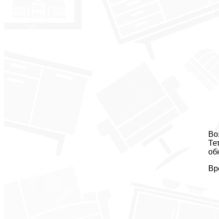
Во
Те
об
Вр