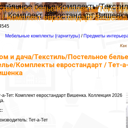
остельное белье/Комплекты/Тексти
стельное белье/Комплекты/Тексти
ет / Комплект евростандарт Вишенк
т / Комплект евростандарт Вишенка
4545
Мебельные комплекты (гарнитуры)
/
Предметы интерьер
Как
ом и дача/Текстиль/Постельное бель
елье/Комплекты евростандарт / Тет-а
ишенка
т-а-Тет: Комплект евростандарт Вишенка. Коллекция 2026
да.
с:
оизводитель: Тет-а-Тет