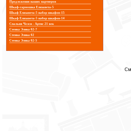
Предложения наших партнеров
Шкаф-гармошка Елизавета-5
Шкаф Елизавета-5 набор шкафов-15
Шкаф Елизавета-5 набор шкафов-14
Спальня Челси - Артис 21 век
Стенка Элика 02-7
Стенка Элика 02
Стенка Элика 02-5
См