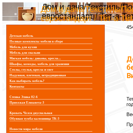
Дом и дача/Текстиль/П
Дом и дача/Текстиль/По
евростандарт / Тет-а-Т
евростандарт / Тет-а-Те
45
Детская мебель
Полные комплекты мебели в сборе
Мебель для кухни
Мебель для спальни
Д
Мягкая мебель: диваны, кресла...
Шкафы, комоды, мебель для хранения
б
Столы, стулья, кресла и свет
В
Надувная, плетеная, нетрадиционная
Как выбирать мебель?
Контакты
Стенка Элика 02-6
Те
Прихожая Елизавета-3
го
Кровать Челси двуспальная
Ве
Обувная тумба-калошница ТК-3
Пр
Новости мира мебели