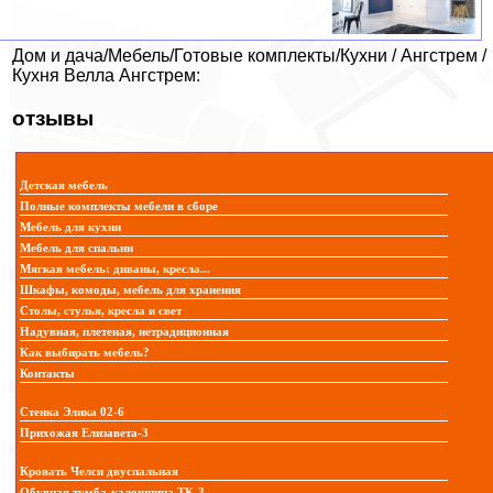
Дом и дача/Мебель/Готовые комплекты/Кухни / Ангстрем /
Кухня Велла Ангстрем:
отзывы
Детская мебель
Полные комплекты мебели в сборе
Мебель для кухни
Мебель для спальни
Мягкая мебель: диваны, кресла...
Шкафы, комоды, мебель для хранения
Столы, стулья, кресла и свет
Надувная, плетеная, нетрадиционная
Как выбирать мебель?
Контакты
Стенка Элика 02-6
Прихожая Елизавета-3
Кровать Челси двуспальная
Обувная тумба-калошница ТК-3