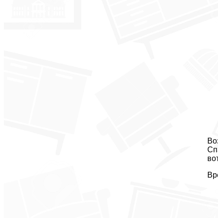
Во
Сп
во
Вр