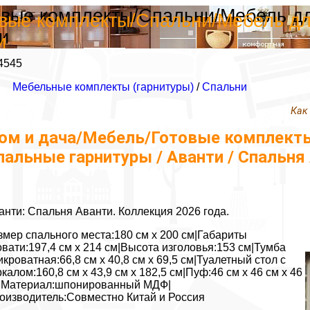
овые комплекты/Спальни/Мебель дл
овые комплекты/Спальни/Мебель дл
и
и
4545
Мебельные комплекты (гарнитуры)
/
Спальни
Как
ом и дача/Мебель/Готовые комплекты
пальные гарнитуры / Аванти / Спальня
анти: Спальня Аванти. Коллекция 2026 года.
змер спального места:180 см х 200 см|Габариты
овати:197,4 см х 214 см|Высота изголовья:153 см|Тумба
икроватная:66,8 см х 40,8 см х 69,5 см|Туалетный стол с
ркалом:160,8 см х 43,9 см х 182,5 см|Пуф:46 см х 46 см х 46
|Материал:шпонированный МДФ|
оизводитель:Совместно Китай и Россия