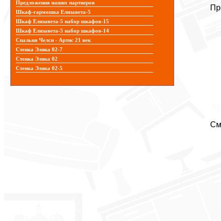
Предложения наших партнеров
Пр
Шкаф-гармошка Елизавета-5
Шкаф Елизавета-5 набор шкафов-15
Шкаф Елизавета-5 набор шкафов-14
Спальня Челси - Артис 21 век
Стенка Элика 02-7
Стенка Элика 02
Стенка Элика 02-5
См