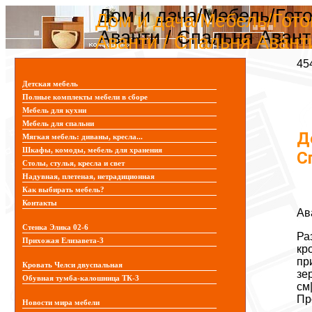
Дом и дача/Мебель/Гот
Дом и дача/Мебель/Гот
Аванти / Спальня Авант
Аванти / Спальня Авант
45
Детская мебель
Полные комплекты мебели в сборе
Мебель для кухни
Мебель для спальни
Д
Мягкая мебель: диваны, кресла...
Шкафы, комоды, мебель для хранения
С
Столы, стулья, кресла и свет
Надувная, плетеная, нетрадиционная
Как выбирать мебель?
Контакты
Ав
Стенка Элика 02-6
Ра
Прихожая Елизавета-3
кр
пр
Кровать Челси двуспальная
зе
Обувная тумба-калошница ТК-3
см
Пр
Новости мира мебели