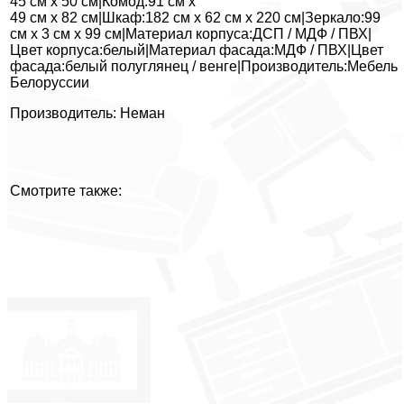
45 см х 50 см|Комод:91 см х
49 см х 82 см|Шкаф:182 см х 62 см х 220 см|Зеркало:99
см х 3 см х 99 см|Материал корпуса:ДСП / МДФ / ПВХ|
Цвет корпуса:белый|Материал фасада:МДФ / ПВХ|Цвет
фасада:белый полуглянец / венге|Производитель:Мебель
Белоруссии
Производитель: Неман
Смотрите также: