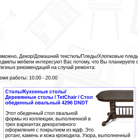
зможно, Декор/Домашний текстиль/Пледы/Хлопковые пледы /
едметы мебели интересуют Вас потому, что Вы планируете 
лезных рекомендаций на случай ремонта:
емя работы: 10.00 - 20.00
Столы/Кухонные столы/
Деревянные столы / TetChair / Стол
обеденный овальный 4296 DNDT
Этот обеденный стол овальной
формы из коллекции, выполненной в
трех вариантах декоративного
оформления с покрытием из мдф. Это
ротанг, камень и кожа крокодила. Узора, выполненный