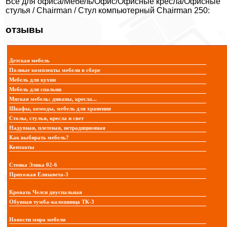
Все для офиса/Мебель/Офис/Офисные кресла/Офисные
стулья / Chairman / Стул компьютерный Chairman 250:
отзывы
Детская мебель
Полные комплекты мебели в сборе
Мебель для кухни
Мебель для спальни
Мягкая мебель: диваны, кресла...
Шкафы, комоды, мебель для хранения
Столы, стулья, кресла и свет
Надувная, плетеная, нетрадиционная
Как выбирать мебель?
Контакты
Стенка Элика 02-6
Прихожая Елизавета-3
Кровать Челси двуспальная
Обувная тумба-калошница ТК-3
Новости мира мебели