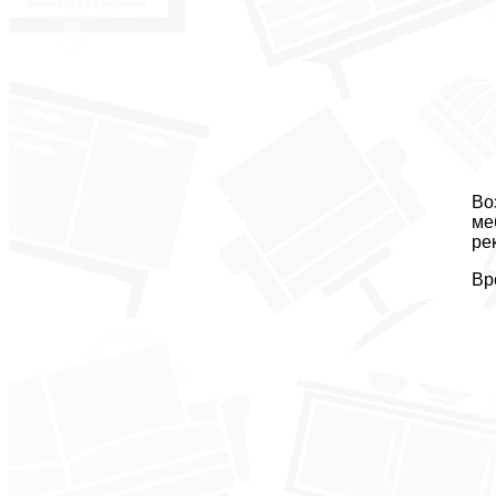
Во
ме
ре
Вр