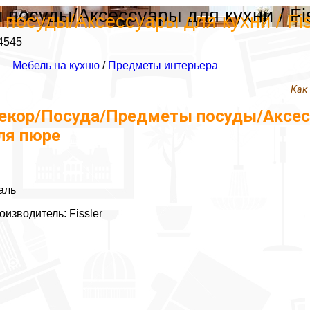
посуды/Аксессуары для кухни / Fis
посуды/Аксессуары для кухни / Fis
4545
Мебель на кухню
/
Предметы интерьера
Как
екор/Посуда/Предметы посуды/Аксессуа
ля пюре
аль
оизводитель: Fissler