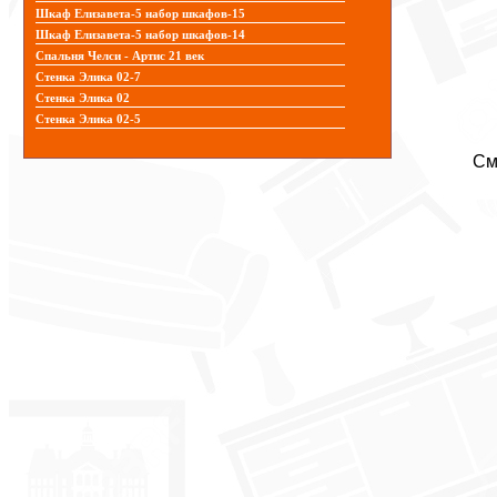
Шкаф Елизавета-5 набор шкафов-15
Шкаф Елизавета-5 набор шкафов-14
Спальня Челси - Артис 21 век
Стенка Элика 02-7
Стенка Элика 02
Стенка Элика 02-5
См