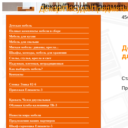
Декор/Посуда/Предметы 
Декор/Посуда/Предметы 
45
Детская мебель
Полные комплекты мебели в сборе
Мебель для кухни
Мебель для спальни
Д
Мягкая мебель: диваны, кресла...
Шкафы, комоды, мебель для хранения
д
Столы, стулья, кресла и свет
Надувная, плетеная, нетрадиционная
Как выбирать мебель?
Контакты
Ст
Стенка Элика 02-6
Пр
Прихожая Елизавета-3
Кровать Челси двуспальная
Обувная тумба-калошница ТК-3
Новости мира мебели
Предложения наших партнеров
Шкаф-гармошка Елизавета-5