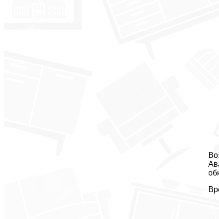
Во
Ав
об
Вр