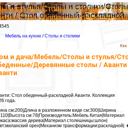
лы и стулья/Столы и столики/Стол
ы и стулья/Столы и столики/Столы
анти / Стол обеденный-раскладной 
нти / Стол обеденный-раскладной 
4545
Мебель на кухню
/
Столы и столики
Как
ом и дача/Мебель/Столы и стулья/Ст
беденные/Деревянные столы / Аванти
ванти
анти: Стол обеденный-раскладной Аванти. Коллекция
26 года.
ина см:200|Длина в разложенном виде см:300|Ширина
:110|Высота см:78|Производитель:Мебель Китая|Материал
ркаса:массив дерева|Материал столешницы:шпон|
ет:миланский орех|Механизм трансформации:раскладной|