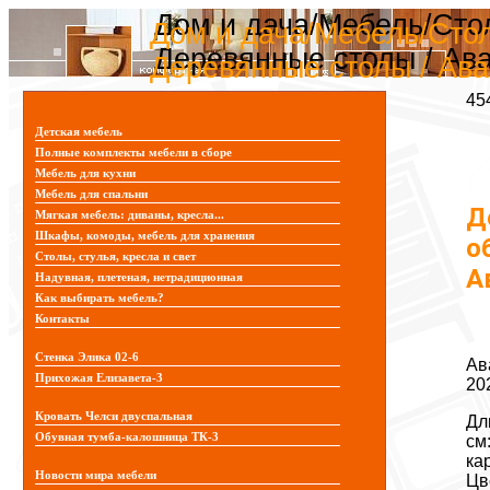
Дом и дача/Мебель/Сто
Дом и дача/Мебель/Стол
Деревянные столы / Ав
Деревянные столы / Ава
45
Детская мебель
Полные комплекты мебели в сборе
Мебель для кухни
Мебель для спальни
Д
Мягкая мебель: диваны, кресла...
Шкафы, комоды, мебель для хранения
о
Столы, стулья, кресла и свет
А
Надувная, плетеная, нетрадиционная
Как выбирать мебель?
Контакты
Стенка Элика 02-6
Ав
Прихожая Елизавета-3
20
Кровать Челси двуспальная
Дл
Обувная тумба-калошница ТК-3
см
ка
Новости мира мебели
Цв