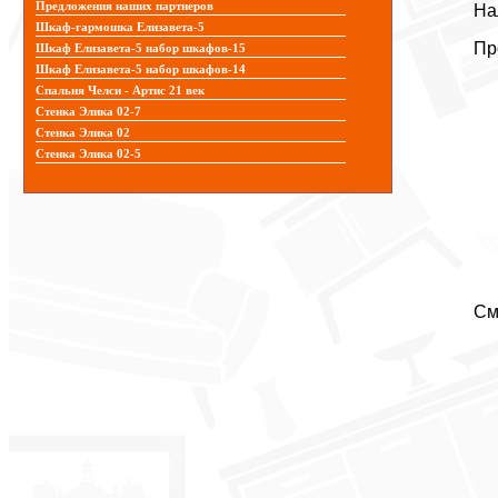
Предложения наших партнеров
На
Шкаф-гармошка Елизавета-5
Пр
Шкаф Елизавета-5 набор шкафов-15
Шкаф Елизавета-5 набор шкафов-14
Спальня Челси - Артис 21 век
Стенка Элика 02-7
Стенка Элика 02
Стенка Элика 02-5
См