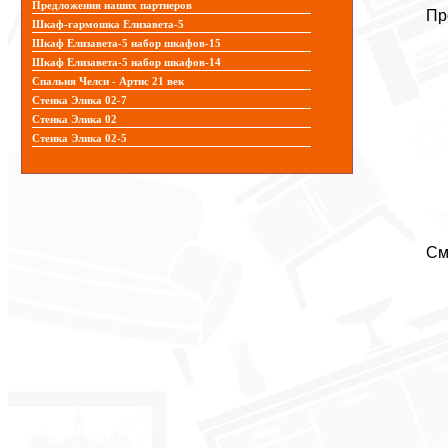
Предложения наших партнеров
Пр
Шкаф-гармошка Елизавета-5
Шкаф Елизавета-5 набор шкафов-15
Шкаф Елизавета-5 набор шкафов-14
Спальня Челси - Артис 21 век
Стенка Элика 02-7
Стенка Элика 02
Стенка Элика 02-5
См