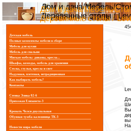
Дом и дача/Мебель/Сто
Дом и дача/Мебель/Стол
Деревянные столы / Lev
Деревянные столы / Lev
45
Детская мебель
Полные комплекты мебели в сборе
Мебель для кухни
Мебель для спальни
Д
Мягкая мебель: диваны, кресла...
Шкафы, комоды, мебель для хранения
о
Столы, стулья, кресла и свет
Надувная, плетеная, нетрадиционная
Как выбирать мебель?
Контакты
Le
Стенка Элика 02-6
Дл
Прихожая Елизавета-3
Ши
Вы
Кровать Челси двуспальная
де
Обувная тумба-калошница ТК-3
вы
На
Новости мира мебели