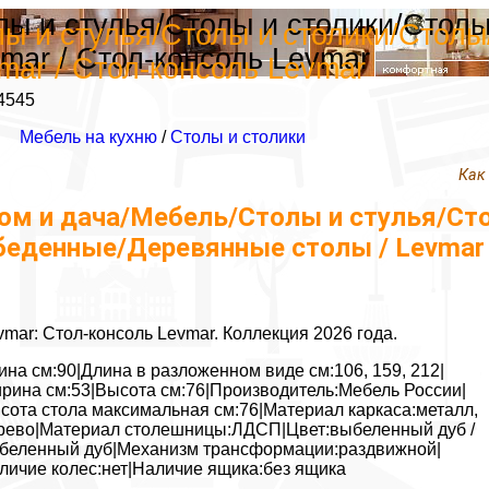
лы и стулья/Столы и столики/Стол
ы и стулья/Столы и столики/Столы
mar / Стол-консоль Levmar
mar / Стол-консоль Levmar
4545
Мебель на кухню
/
Столы и столики
Как
ом и дача/Мебель/Столы и стулья/Ст
беденные/Деревянные столы / Levmar 
vmar: Стол-консоль Levmar. Коллекция 2026 года.
ина см:90|Длина в разложенном виде см:106, 159, 212|
рина см:53|Высота см:76|Производитель:Мебель России|
сота стола максимальная см:76|Материал каркаса:металл,
рево|Материал столешницы:ЛДСП|Цвет:выбеленный дуб /
беленный дуб|Механизм трансформации:раздвижной|
личие колес:нет|Наличие ящика:без ящика