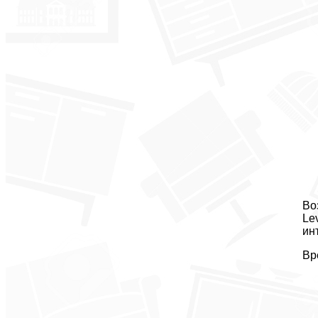
Во
Le
ин
Вр