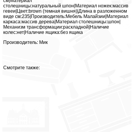
см|Материал
столешницы:натуральный шпон|Материал ножек:массив
гевеи|Цвет:brown (темная вишня)|Длина в разложенном
виде см:235|Производитель:Мебель Малайзии|Материал
каркаса:массив дерева|Материал столешницы:шпон|
Механизм трансформации:раскладной|Наличие
колес:нет|Наличие ящика:без ящика
Производитель: Мик
Смотрите также: