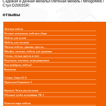
Садовая и дачная мебель/Плетеная мебель / MnogoMeb /
Стул D2003SR:
отзывы
Детская мебель
Полные комплекты мебели в сборе
Мебель для кухни
Мебель для спальни
Мягкая мебель: диваны, кресла...
Шкафы, комоды, мебель для хранения
Столы, стулья, кресла и свет
Надувная, плетеная, нетрадиционная
Как выбирать мебель?
Контакты
Стенка Элика 02-6
Прихожая Елизавета-3
Кровать Челси двуспальная
Обувная тумба-калошница ТК-3
Новости мира мебели