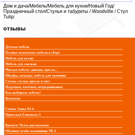
Дом и дача/Мебель/Мебель для кухни/Новый Год/
Праздничный стол/Стулья и табуреты / Woodville / Стул
Tulip:
отзывы
Детская мебель
Полные комплекты мебели в сборе
Мебель для кухни
Мебель для спальни
Мягкая мебель: диваны, кресла...
Шкафы, комоды, мебель для хранения
Столы, стулья, кресла и свет
Надувная, плетеная, нетрадиционная
Как выбирать мебель?
Контакты
Стенка Элика 02-6
Прихожая Елизавета-3
Кровать Челси двуспальная
Обувная тумба-калошница ТК-3