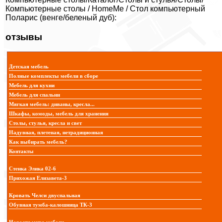
Компьютерные столы / HomeMe / Стол компьютерный
Поларис (венге/беленый дуб):
отзывы
Детская мебель
Полные комплекты мебели в сборе
Мебель для кухни
Мебель для спальни
Мягкая мебель: диваны, кресла...
Шкафы, комоды, мебель для хранения
Столы, стулья, кресла и свет
Надувная, плетеная, нетрадиционная
Как выбирать мебель?
Контакты
Стенка Элика 02-6
Прихожая Елизавета-3
Кровать Челси двуспальная
Обувная тумба-калошница ТК-3